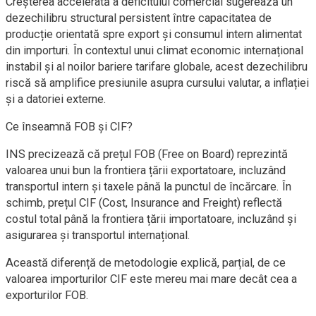
Creșterea accelerată a deficitului comercial sugerează un
dezechilibru structural persistent între capacitatea de
producție orientată spre export și consumul intern alimentat
din importuri. În contextul unui climat economic internațional
instabil și al noilor bariere tarifare globale, acest dezechilibru
riscă să amplifice presiunile asupra cursului valutar, a inflației
și a datoriei externe.
Ce înseamnă FOB și CIF?
INS precizează că prețul FOB (Free on Board) reprezintă
valoarea unui bun la frontiera țării exportatoare, incluzând
transportul intern și taxele până la punctul de încărcare. În
schimb, prețul CIF (Cost, Insurance and Freight) reflectă
costul total până la frontiera țării importatoare, incluzând și
asigurarea și transportul internațional.
Această diferență de metodologie explică, parțial, de ce
valoarea importurilor CIF este mereu mai mare decât cea a
exporturilor FOB.