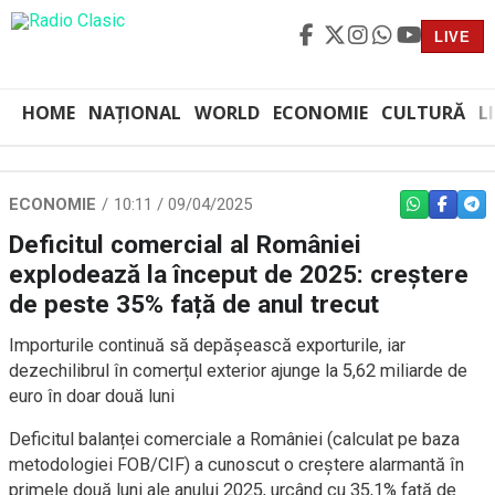
LIVE
HOME
NAȚIONAL
WORLD
ECONOMIE
CULTURĂ
L
ECONOMIE
10:11 / 09/04/2025
WHATSAPP
FACEBO
TEL
Deficitul comercial al României
explodează la început de 2025: creștere
de peste 35% față de anul trecut
Importurile continuă să depășească exporturile, iar
dezechilibrul în comerțul exterior ajunge la 5,62 miliarde de
euro în doar două luni
Deficitul balanței comerciale a României (calculat pe baza
metodologiei FOB/CIF) a cunoscut o creștere alarmantă în
primele două luni ale anului 2025, urcând cu 35,1% față de