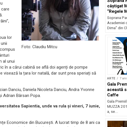
Soprana P
cu
câștigat 
e care
“Regele Mi
ă.
L’Assolut
Soprana Pau
ini”,
Royal Voi
Academiei 
Dima” din Cl
oua lor
 unii
Foto: Claudiu Mitcu
e, compus
ânturi
m al unui
ic în a cărui cabină se află doi agenți de pompe
visează la țara lor natală, dar sunt prea speriați să
ARTE
7 ani
Gala Premi
Lucian Danciu, Daniela Nicoleta Danciu, Andra Yvonne
această s
Caffe
i Adrian Bârsan Popa.
Gala Premiil
iversitatea Sapientia, unde va rula și vineri, 7 iunie,
MUZZA 2018,
a, se...
ințe Economice din București. A lucrat timp de 8 ani ca