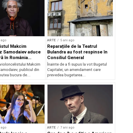
 ago
ARTE
5 ani ago
istul Makcim
Reparațiile de la Teatrul
z Samodaiev aduce
Bulandra au fost respinse în
ră în România
Consiliul General
 „Presence” de
a violoncelistului Makcim
Înainte de a fi supus la vot Bugetul
asks
amodaiev, publicul din
Capitalei, un amendament care
putea bucura de...
prevedea bugetarea...
 ago
ARTE
7 ani ago