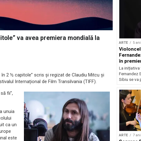
itole” va avea premiera mondială la
ARTE
5 ani
Violoncel
Fernande
în premie
concertul
La inițiativ
Peteris V
Fernandez S
 2 ½ capitole” scris și regizat de Claudiu Mitcu și
Sibiu se va 
tivalul Internațional de Film Transilvania (TIFF).
ă fii”,
a unuia
olului
uit ca un
Europe
ARTE
7 ani
inal este