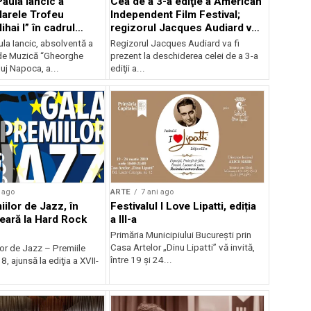
aula Iancic a
Cea de a 3-a ediţie a American
Marele Trofeu
Independent Film Festival;
hai I” în cadrul
regizorul Jacques Audiard va
a Virginia Zeani
fi prezent la Bucureşti
la Iancic, absolventă a
Regizorul Jacques Audiard va fi
ce Competition
de Muzică “Gheorghe
prezent la deschiderea celei de a 3-a
uj Napoca, a...
ediţii a...
 ago
ARTE
7 ani ago
ilor de Jazz, în
Festivalul I Love Lipatti, ediția
eară la Hard Rock
a III-a
Primăria Municipiului București prin
Casa Artelor „Dinu Lipatti” vă invită,
or de Jazz – Premiile
între 19 și 24...
 ajunsă la ediţia a XVII-