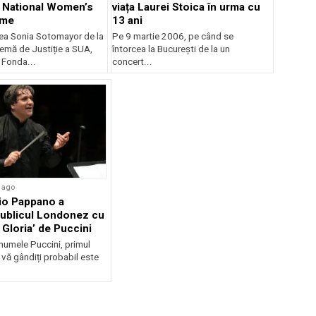
n National Women’s
viața Laurei Stoica în urma cu
ame
13 ani
a Sonia Sotomayor de la
Pe 9 martie 2006, pe când se
emă de Justiție a SUA,
întorcea la București de la un
 Fonda...
concert...
 ago
io Pappano a
publicul Londonez cu
 Gloria’ de Puccini
numele Puccini, primul
e vă gândiți probabil este