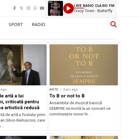
LIVE RADIO CLASIC FM
Crazy Town - Butterfly
SPORT
RADIO
 ago
ARTE
3 ani ago
e artă a lui
To B or not to B
, criticată pentru
Ansamblul de muzică barocă
a artistică redusă
SEMPRE ne invită la un concert ce
construiește sonor în...
tă de artă a fostului prim-
ian Silvio Berlusconi, care
...