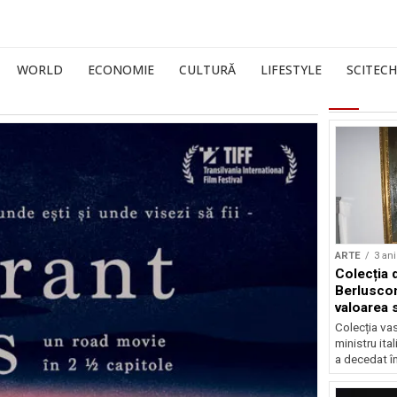
WORLD
ECONOMIE
CULTURĂ
LIFESTYLE
SCITECH
ARTE
3 ani
Colecția d
Berlusconi
valoarea s
Colecția vas
ministru ital
a decedat în