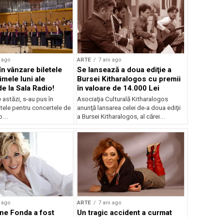
 ago
ARTE
7 ani ago
în vânzare biletele
Se lansează a doua ediţie a
imele luni ale
Bursei Kitharalogos cu premii
de la Sala Radio!
în valoare de 14.000 Lei
astăzi, s-au pus în
Asociaţia Culturală Kitharalogos
tele pentru concertele de
anunţă lansarea celei de-a doua ediţii
o...
a Bursei Kitharalogos, al cărei...
 ago
ARTE
7 ani ago
ane Fonda a fost
Un tragic accident a curmat