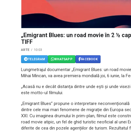
„Emigrant Blues: un road movie în 2 ½ cap
TIFF
ARTE
10:03
TELEGRAM
WHATSAPP
FACEBOOK
Lungmetrajul documentar „Emigrant Blues: un road movie în
Mihai Mincan, va avea premiera mondială joi, 6 iunie, la Fes
„Acasă nu e decât distanța dintre unde ești și unde visezi s
este motto-ul filmului.
„Emigrant Blues” propune o interpretare neconvențională 
dintre cele mai mari fenomene de migrație din Europa sec
XXI. Cu imaginea drumului în prim-plan, filmul este constr
road movie atipic, un fel de ghid turistic neoficial al unei 
diferite de cea din pozele agențiilor de turism. Rezultatul f