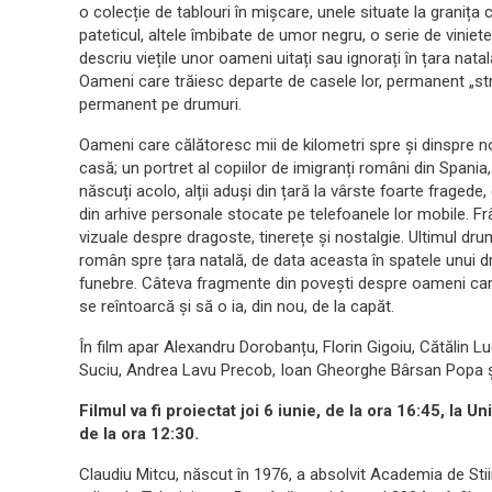
o colecție de tablouri în mișcare, unele situate la granița 
pateticul, altele îmbibate de umor negru, o serie de viniet
descriu viețile unor oameni uitați sau ignorați în țara natal
Oameni care trăiesc departe de casele lor, permanent „stră
permanent pe drumuri.
Oameni care călătoresc mii de kilometri spre și dinspre n
casă; un portret al copiilor de imigranți români din Spania,
născuți acolo, alții aduși din țară la vârste foarte fraged
din arhive personale stocate pe telefoanele lor mobile. Fr
vizuale despre dragoste, tinerețe și nostalgie. Ultimul dru
român spre țara natală, de data aceasta în spatele unui dr
funebre. Câteva fragmente din povești despre oameni care 
se reîntoarcă și să o ia, din nou, de la capăt.
În film apar Alexandru Dorobanțu, Florin Gigoiu, Cătălin 
Suciu, Andrea Lavu Precob, Ioan Gheorghe Bârsan Popa ș
Filmul va fi proiectat joi 6 iunie, de la ora 16:45, la Un
de la ora 12:30.
Claudiu Mitcu, născut în 1976, a absolvit Academia de Sti