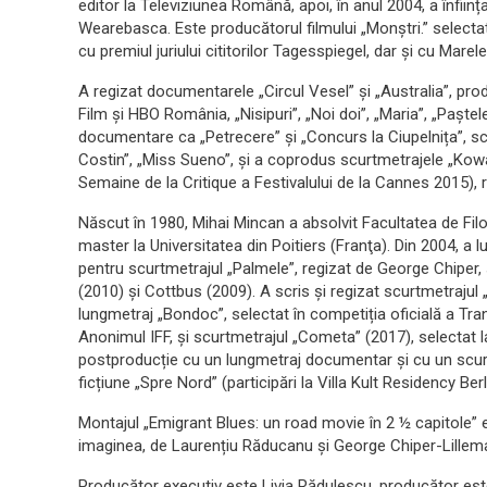
editor la Televiziunea Română, apoi, în anul 2004, a înfii
Wearebasca. Este producătorul filmului „Monștri.” select
cu premiul juriului cititorilor Tagesspiegel, dar și cu Marel
A regizat documentarele „Circul Vesel” și „Australia”, 
Film și HBO România, „Nisipuri”, „Noi doi”, „Maria”, „Paștele
documentare ca „Petrecere” și „Concurs la Ciupelnița”, s
Costin”, „Miss Sueno”, și a coprodus scurtmetrajele „Kow
Semaine de la Critique a Festivalului de la Cannes 2015), 
Născut în 1980, Mihai Mincan a absolvit Facultatea de Fil
master la Universitatea din Poitiers (Franţa). Din 2004, a l
pentru scurtmetrajul „Palmele”, regizat de George Chiper, 
(2010) și Cottbus (2009). A scris şi regizat scurtmetrajul
lungmetraj „Bondoc”, selectat în competiția oficială a Trans
Anonimul IFF, și scurtmetrajul „Cometa” (2017), selectat la
postproducție cu un lungmetraj documentar și cu un scurtm
ficțiune „Spre Nord” (participări la Villa Kult Residency Be
Montajul „Emigrant Blues: un road movie în 2 ½ capitole” 
imaginea, de Laurențiu Răducanu și George Chiper-Lillemar
Producător executiv este Livia Rădulescu, producător est