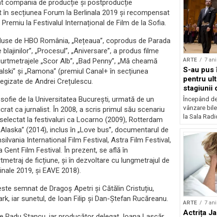
nțat compania de producție și postproducție
at în secțiunea Forum la Berlinala 2019 și recompensat
e Premiu la Festivalul Internațional de Film de la Sofia.
produse de HBO România, „Rețeaua”, coprodus de Parada
 blajinilor”, „Procesul”, „Aniversare”, a produs filme
ARTE
7 ani
curtmetrajele „Scor Alb”, „Bad Penny”, „Mă cheamă
S-au pus 
alski” și „Ramona” (premiul Canal+ în secțiunea
pentru ult
regizate de Andrei Crețulescu.
stagiunii 
osofie de la Universitatea Bucureşti, urmată de un
Începând de 
vânzare bile
ucrat ca jurnalist. În 2008, a scris primul său scenariu
la Sala Radi
selectat la festivaluri ca Locarno (2009), Rotterdam
 „Alaska” (2014), inclus în „Love bus”, documentarul de
ilvania International Film Festival, Astra Film Festival,
 Gent Film Festival. În prezent, se află în
etraj de ficțiune, și în dezvoltare cu lungmetrajul de
rlinale 2019, și EAVE 2018).
este semnat de Dragoș Apetri și Cătălin Cristuțiu,
k, iar sunetul, de Ioan Filip și Dan-Ștefan Rucăreanu.
ARTE
7 ani
Actrița J
e Radu Stancu, iar producător delegat, Ioana Lascăr.