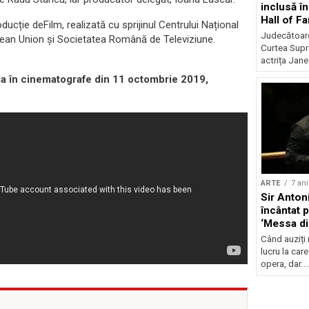
inclusă î
Hall of F
ucție deFilm, realizată cu sprijinul Centrului Național
Judecătoare
pean Union și Societatea Română de Televiziune.
Curtea Supr
actrița Jane
ula în cinematografe din 11 octombrie 2019,
ARTE
7 ani
Sir Anton
încântat 
‘Messa di
Când auziți 
lucru la car
opera, dar...