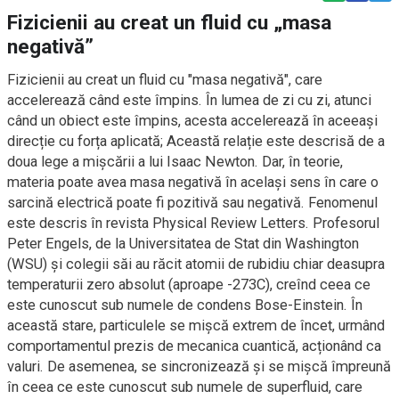
Fizicienii au creat un fluid cu „masa
negativă”
Fizicienii au creat un fluid cu "masa negativă", care
accelerează când este împins. În lumea de zi cu zi, atunci
când un obiect este împins, acesta accelerează în aceeași
direcție cu forța aplicată; Această relație este descrisă de a
doua lege a mișcării a lui Isaac Newton. Dar, în teorie,
materia poate avea masa negativă în același sens în care o
sarcină electrică poate fi pozitivă sau negativă. Fenomenul
este descris în revista Physical Review Letters. Profesorul
Peter Engels, de la Universitatea de Stat din Washington
(WSU) și colegii săi au răcit atomii de rubidiu chiar deasupra
temperaturii zero absolut (aproape -273C), creînd ceea ce
este cunoscut sub numele de condens Bose-Einstein. În
această stare, particulele se mișcă extrem de încet, urmând
comportamentul prezis de mecanica cuantică, acționând ca
valuri. De asemenea, se sincronizează și se mișcă împreună
în ceea ce este cunoscut sub numele de superfluid, care