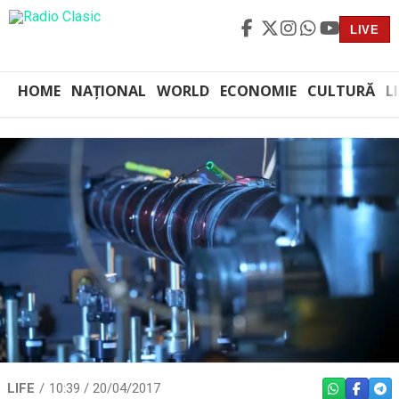
LIVE
HOME
NAȚIONAL
WORLD
ECONOMIE
CULTURĂ
L
LIFE
10:39 / 20/04/2017
WHATSAPP
FACEBO
TEL