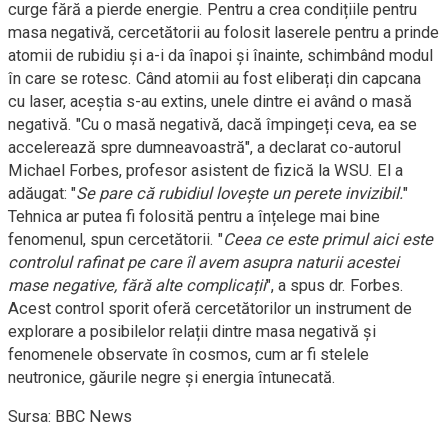
curge fără a pierde energie. Pentru a crea condițiile pentru
masa negativă, cercetătorii au folosit laserele pentru a prinde
atomii de rubidiu și a-i da înapoi și înainte, schimbând modul
în care se rotesc. Când atomii au fost eliberați din capcana
cu laser, aceștia s-au extins, unele dintre ei având o masă
negativă. "Cu o masă negativă, dacă împingeți ceva, ea se
accelerează spre dumneavoastră", a declarat co-autorul
Michael Forbes, profesor asistent de fizică la WSU. El a
adăugat: "
Se pare că rubidiul lovește un perete invizibil.
"
Tehnica ar putea fi folosită pentru a înțelege mai bine
fenomenul, spun cercetătorii. "
Ceea ce este primul aici este
controlul rafinat pe care îl avem asupra naturii acestei
mase negative, fără alte complicații
", a spus dr. Forbes.
Acest control sporit oferă cercetătorilor un instrument de
explorare a posibilelor relații dintre masa negativă și
fenomenele observate în cosmos, cum ar fi stelele
neutronice, găurile negre și energia întunecată.
Sursa: BBC News