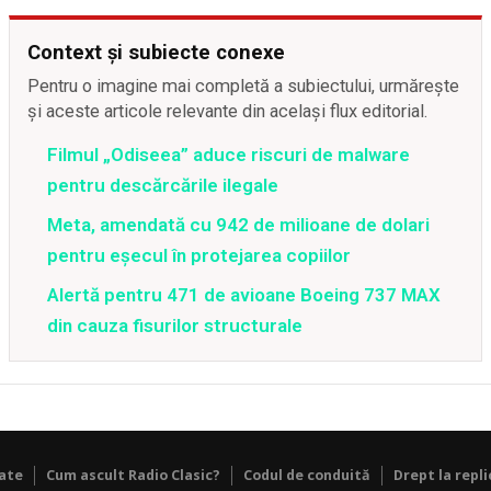
Context și subiecte conexe
Pentru o imagine mai completă a subiectului, urmărește
și aceste articole relevante din același flux editorial.
Filmul „Odiseea” aduce riscuri de malware
pentru descărcările ilegale
Meta, amendată cu 942 de milioane de dolari
pentru eșecul în protejarea copiilor
Alertă pentru 471 de avioane Boeing 737 MAX
din cauza fisurilor structurale
tate
Cum ascult Radio Clasic?
Codul de conduită
Drept la repli