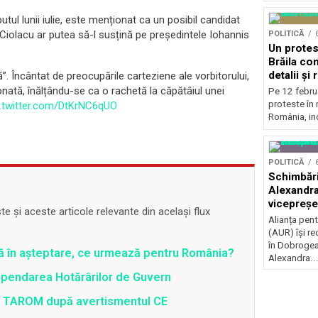
utul lunii iulie, este menționat ca un posibil candidat
Ciolacu ar putea să-l susțină pe președintele Iohannis
POLITICĂ
Un protest
Brăila co
detalii și 
. Încântat de preocupările carteziene ale vorbitorului,
nată, înălțându-se ca o rachetă la căpătâiul unei
Pe 12 febru
proteste în 
c.twitter.com/DtKrNC6qUO
România, inc
POLITICĂ
Schimbări
Alexandra
vicepreșe
 și aceste articole relevante din același flux
Alianța pen
(AUR) își r
în Dobrogea
ră în așteptare, ce urmează pentru România?
Alexandra..
spendarea Hotărârilor de Guvern
 a TAROM după avertismentul CE