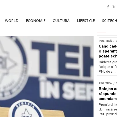
WORLD
ECONOMIE
CULTURĂ
LIFESTYLE
SCITECH
POLITICĂ
Când cade
o speranț
poate sch
politica 
Căderea guv
Bolojan și f
PNL de a...
POLITICĂ
Bolojan a
răspunder
amendam
Premierul Il
duminică sea
PSD privind