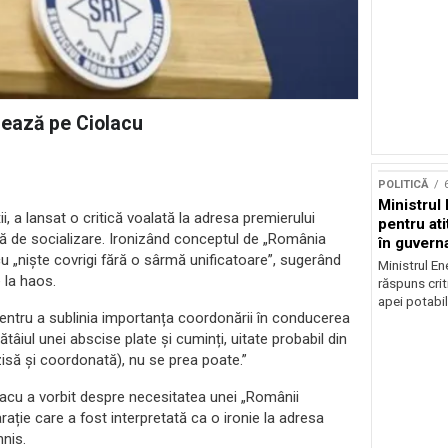
izează pe Ciolacu
POLITICĂ
Ministrul 
i, a lansat o critică voalată la adresa premierului
pentru at
mă de socializare. Ironizând conceptul de „România
în guvern
 „niște covrigi fără o sârmă unificatoare”, sugerând
Ministrul En
 la haos.
răspuns crit
apei potabil
pentru a sublinia importanța coordonării în conducerea
tâiul unei abscise plate și cuminți, uitate probabil din
zisă și coordonată), nu se prea poate.”
olacu a vorbit despre necesitatea unei „Românii
rație care a fost interpretată ca o ironie la adresa
nnis.