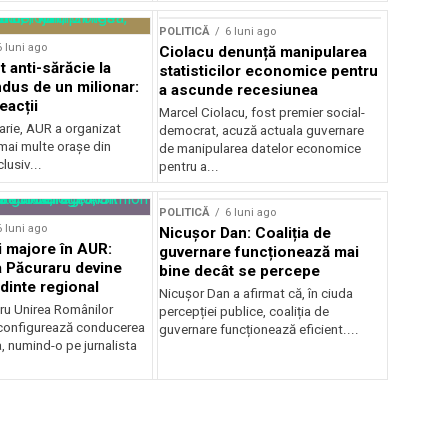
POLITICĂ
6 luni ago
6 luni ago
Ciolacu denunță manipularea
 anti-sărăcie la
statisticilor economice pentru
ndus de un milionar:
a ascunde recesiunea
reacții
Marcel Ciolacu, fost premier social-
arie, AUR a organizat
democrat, acuză actuala guvernare
mai multe orașe din
de manipularea datelor economice
lusiv...
pentru a...
POLITICĂ
6 luni ago
6 luni ago
Nicușor Dan: Coaliția de
 majore în AUR:
guvernare funcționează mai
 Păcuraru devine
bine decât se percepe
dinte regional
Nicușor Dan a afirmat că, în ciuda
tru Unirea Românilor
percepției publice, coaliția de
econfigurează conducerea
guvernare funcționează eficient....
, numind-o pe jurnalista
.