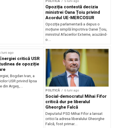
POLITICĂ
5 luni ago
Opoziția contestă decizia
ministrei Oana Țoiu privind
Acordul UE-MERCOSUR
Opoziția parlamentară a depus o
moțiune simplă împotriva Oanei Țoiu,
ministrul Afacerilor Externe, acuzând-
o...
6 luni ago
Energiei critică USR
itudinea de opoziție
are
ergiei, Bogdan Ivan, a
icilor USR privind lipsa
e din Argeș,...
POLITICĂ
6 luni ago
Social-democratul Mihai Fifor
critică dur pe liberalul
Gheorghe Falcă
Deputatul PSD Mihai Fifor a lansat
critici la adresa liberalului Gheorghe
Falcă, fost primar...