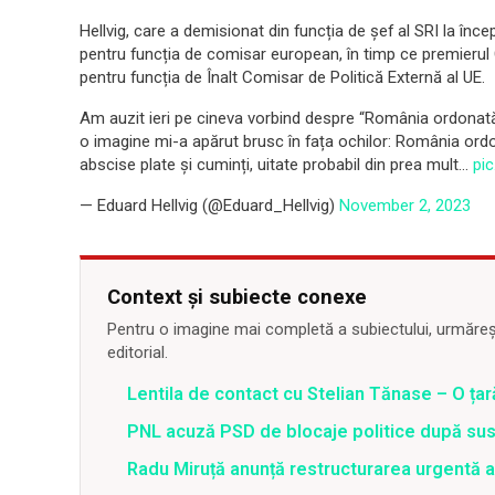
Hellvig, care a demisionat din funcția de șef al SRI la încep
pentru funcția de comisar european, în timp ce premierul 
pentru funcția de Înalt Comisar de Politică Externă al UE.
Am auzit ieri pe cineva vorbind despre “România ordonată”
o imagine mi-a apărut brusc în fața ochilor: România ordo
abscise plate și cuminți, uitate probabil din prea mult…
pi
— Eduard Hellvig (@Eduard_Hellvig)
November 2, 2023
Context și subiecte conexe
Pentru o imagine mai completă a subiectului, urmărește
editorial.
Lentila de contact cu Stelian Tănase – O ța
PNL acuză PSD de blocaje politice după su
Radu Miruță anunță restructurarea urgentă