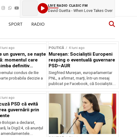
LIVE RADIO CLASIC FM
David Guetta - When Love Takes Over
SPORT
RADIO
3 luni ago
POLITICĂ
4 luni ago
 un guvern, se naște
Mureșan: Socialiștii Europeni
ă: momentul care
resping o eventuală guvernare
imba definitiv
PSD–AUR
României
ernului condus de Ilie
Siegfried Mureșan, europarlamentar
oarte probabila decizie a
PNL, a afirmat, marți, într-un mesaj
publicat pe Facebook, că Socialiștii...
5 luni ago
cuză PSD că evită
ea guvernării prin
ente
ie Bolojan a declarat,
ră, la Digi24, că anunțul
 amendamentele...