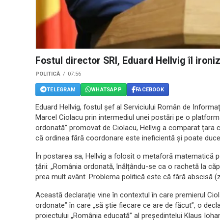
Fostul director SRI, Eduard Hellvig îl iron
POLITICĂ
07:56
TELEGRAM
WHATSAPP
FACEBOOK
Eduard Hellvig, fostul șef al Serviciului Român de Informați
Marcel Ciolacu prin intermediul unei postări pe o platfor
ordonată” promovat de Ciolacu, Hellvig a comparat țara cu
că ordinea fără coordonare este ineficientă și poate duce
În postarea sa, Hellvig a folosit o metaforă matematică 
țării: „România ordonată, înălțându-se ca o rachetă la căpă
prea mult avânt. Problema politică este că fără abscisă (
Această declarație vine în contextul în care premierul Ci
ordonate” în care „să știe fiecare ce are de făcut”, o decla
proiectului „România educată” al președintelui Klaus Ioha