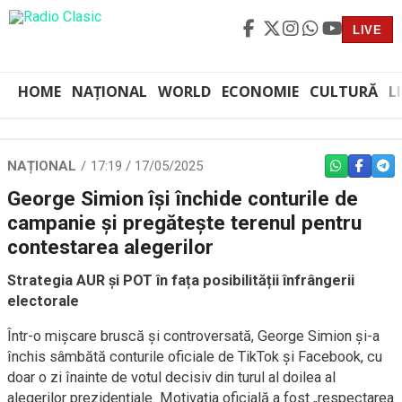
LIVE
HOME
NAȚIONAL
WORLD
ECONOMIE
CULTURĂ
L
NAȚIONAL
17:19 / 17/05/2025
WHATSAPP
FACEBO
TEL
George Simion își închide conturile de
campanie și pregătește terenul pentru
contestarea alegerilor
Strategia AUR și POT în fața posibilității înfrângerii
electorale
Într-o mișcare bruscă și controversată, George Simion și-a
închis sâmbătă conturile oficiale de TikTok și Facebook, cu
doar o zi înainte de votul decisiv din turul al doilea al
alegerilor prezidențiale. Motivația oficială a fost „respectarea