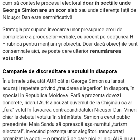
cum să conteste procesul electoral
doar în secțiile unde
George Simion are un scor slab
sau unde diferența față de
Nicușor Dan este semnificativă.
Strategia presupune invocarea unor presupuse erori de
completare a proceselor-verbale, cu accent pe secțiunea H
– rubrica pentru mențiuni și obiecții. Doar dacă obiecțiile sunt
consemnate aici, se poate cere ulterior
renumărarea
voturilor
.
Campanie de discreditare a votului în diaspora
În ultimele zile, atât AUR cât și George Simion au lansat
acuzații repetate privind „fraudarea alegerilor” în diaspora, în
special în Republica Moldova. Fără a prezenta dovezi
concrete, liderul AUR a acuzat guvernul de la Chișinău că ar
„fura” votul în favoarea contracandidatului Nicușor Dan. Vineri,
chiar la debutul votului în străinătate, Simion a cerut public
președintei Maia Sandu să oprească așa-numitul „turism
electoral”, invocând prezența unor alegători transportați
organizat la secții – o practică pe care nici el, nici AUR nu au