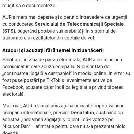
reușit să o documenteze.
AUR a mers mai departe și a cerut o întrevedere de urgență
cu conducerea
Serviciului de Telecomunicații Speciale
(STS)
, sugerând posibile vulnerabilități în sistemul de
transmitere a rezultatelor din secțiile de vot.
Atacuri și acuzații fără temei în ziua tăcerii
Sâmbătă, în ziua de pauză electorală, AUR a emis un nou
comunicat în care acuză echipa lui Nicușor Dan de
„continuarea ilegală a campaniei” în mediul online. În vizor au
fost puse postări pe TikTok și evenimente active pe
Facebook, acuzate că ar încălca legislația privind tăcerea
electorală.
Mai mult, AUR a lansat acuzații halucinante împotriva unor
companii internaționale, precum
Decathlon
, susținând că
acestea „îndeamnă angajații și clienții să-l voteze pe
Nicușor Dan” – afirmație pentru care nu s-a prezentat nicio
dovadă.