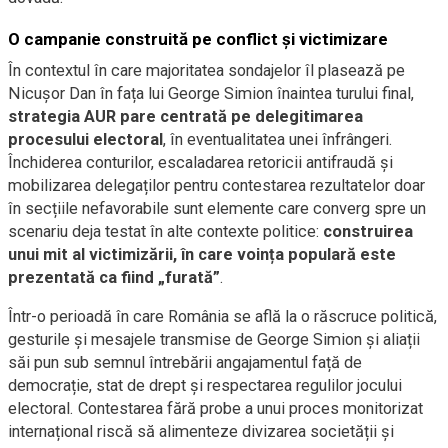
O campanie construită pe conflict și victimizare
În contextul în care majoritatea sondajelor îl plasează pe
Nicușor Dan în fața lui George Simion înaintea turului final,
strategia AUR pare centrată pe delegitimarea
procesului electoral
, în eventualitatea unei înfrângeri.
Închiderea conturilor, escaladarea retoricii antifraudă și
mobilizarea delegaților pentru contestarea rezultatelor doar
în secțiile nefavorabile sunt elemente care converg spre un
scenariu deja testat în alte contexte politice:
construirea
unui mit al victimizării, în care voința populară este
prezentată ca fiind „furată”
.
Într-o perioadă în care România se află la o răscruce politică,
gesturile și mesajele transmise de George Simion și aliații
săi pun sub semnul întrebării angajamentul față de
democrație, stat de drept și respectarea regulilor jocului
electoral. Contestarea fără probe a unui proces monitorizat
internațional riscă să alimenteze divizarea societății și