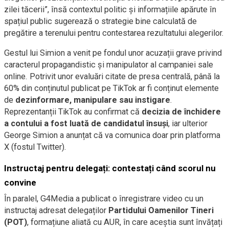
zilei tăcerii”, însă contextul politic și informațiile apărute în
spațiul public sugerează o strategie bine calculată de
pregătire a terenului pentru contestarea rezultatului alegerilor.
Gestul lui Simion a venit pe fondul unor acuzații grave privind
caracterul propagandistic și manipulator al campaniei sale
online. Potrivit unor evaluări citate de presa centrală, până la
60% din conținutul publicat pe TikTok ar fi conținut elemente
de
dezinformare, manipulare sau instigare
.
Reprezentanții TikTok au confirmat că
decizia de închidere
a contului a fost luată de candidatul însuși
, iar ulterior
George Simion a anunțat că va comunica doar prin platforma
X (fostul Twitter).
Instructaj pentru delegați: contestați când scorul nu
convine
În paralel, G4Media a publicat o înregistrare video cu un
instructaj adresat delegaților
Partidului Oamenilor Tineri
(POT)
, formațiune aliată cu AUR, în care aceștia sunt învățați