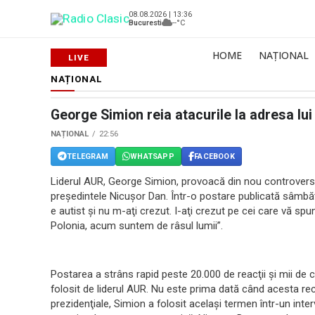
08.08.2026 | 13:36
Bucuresti
--°C
HOME
NAȚIONAL
NAȚIONAL
George Simion reia atacurile la adresa lu
NAȚIONAL
22:56
TELEGRAM
WHATSAPP
FACEBOOK
Liderul AUR, George Simion, provoacă din nou controverse
preşedintele Nicuşor Dan. Într-o postare publicată sâmb
e autist şi nu m-aţi crezut. I-aţi crezut pe cei care vă 
Polonia, acum suntem de râsul lumii”.
Postarea a strâns rapid peste 20.000 de reacţii şi mii de 
folosit de liderul AUR. Nu este prima dată când acesta rec
prezidenţiale, Simion a folosit acelaşi termen într-un inter