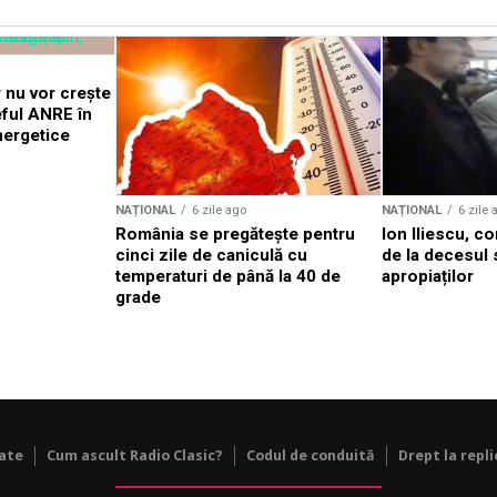
 nu vor crește
eful ANRE în
nergetice
NAȚIONAL
6 zile ago
NAȚIONAL
6 zile 
România se pregătește pentru
Ion Iliescu, c
cinci zile de caniculă cu
de la decesul 
temperaturi de până la 40 de
apropiaților
grade
tate
Cum ascult Radio Clasic?
Codul de conduită
Drept la repli