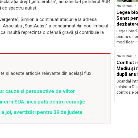
claraţia drept „intolerabilă”, acuzându-l pe liderul AUR
NAȚIONAL
 de spectru autist.
Legea biod
Senat pen
vergente”, Simion a continuat atacurile la adresa
dezbatere
st”. Asociaţia „SuntAutist” a condamnat din nou limbajul
deputațil
Legea biodiv
 ca insultă reprezintă o ofensă gravă şi contribuie la
pentru o no
modificări P
NAȚIONAL
Conflict î
Mediu şi 
 și aceste articole relevante din același flux
după anun
Scandal într
ministra Di
a: cauze și perspective de viitor
controalelor
nei în SUA, inculpată pentru corupţie
joi, avertizări pentru 39 de județe