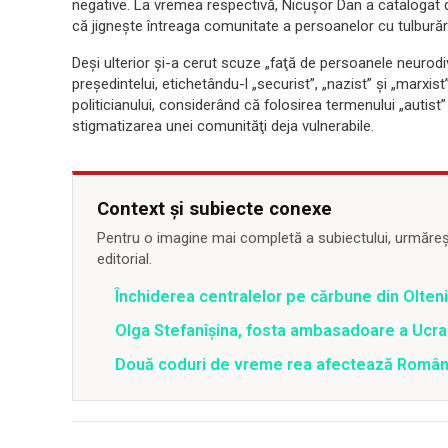
negative. La vremea respectivă, Nicuşor Dan a catalogat de
că jigneşte întreaga comunitate a persoanelor cu tulburări
Deşi ulterior şi-a cerut scuze „faţă de persoanele neurodi
preşedintelui, etichetându-l „securist”, „nazist” şi „marxi
politicianului, considerând că folosirea termenului „autist”
stigmatizarea unei comunităţi deja vulnerabile.
Context și subiecte conexe
Pentru o imagine mai completă a subiectului, urmărește
editorial.
Închiderea centralelor pe cărbune din Olteni
Olga Stefanîşina, fosta ambasadoare a Ucrai
Două coduri de vreme rea afectează România 