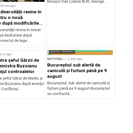
Nicușor Dan Liderul AUR, George...
18 ore ago
iversității revine în
tru o nouă
 după modificările
or
ersității revine în Senat
uă dezbatere după
roiectul de lege...
Sursă foto: Shutterstock
o zi ago
NAȚIONAL
2 zile ago
ntre şeful Gărzii de
Bucureștiul sub alertă de
ministra Buzoianu
caniculă și furtuni până pe 9
ţul controalelor
august
e şeful Gărzii de Mediu şi
Bucureștiul, sub alertă de caniculă și
ana Buzoianu după anunţul
furtuni până pe 9 august Bucureștiul
 Conflictul...
se confruntă...