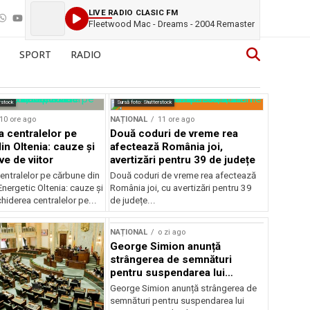
LIVE RADIO CLASIC FM
Fleetwood Mac - Dreams - 2004 Remaster
SPORT
RADIO
rstock
Sursă foto: Shutterstock
10 ore ago
NAȚIONAL
11 ore ago
a centralelor pe
Două coduri de vreme rea
in Oltenia: cauze și
afectează România joi,
e de viitor
avertizări pentru 39 de județe
entralelor pe cărbune din
Două coduri de vreme rea afectează
nergetic Oltenia: cauze și
România joi, cu avertizări pentru 39
chiderea centralelor pe...
de județe...
NAȚIONAL
o zi ago
George Simion anunță
strângerea de semnături
pentru suspendarea lui
Nicușor Dan
George Simion anunță strângerea de
semnături pentru suspendarea lui