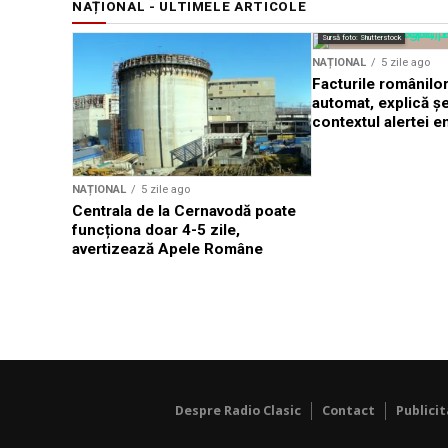
NAȚIONAL - ULTIMELE ARTICOLE
Sursă foto: Shutterstock
NAȚIONAL
5 zile ago
Facturile românilor
automat, explică ș
contextul alertei e
NAȚIONAL
5 zile ago
Centrala de la Cernavodă poate
funcționa doar 4-5 zile,
avertizează Apele Române
Despre Radio Clasic
Contact
Publici