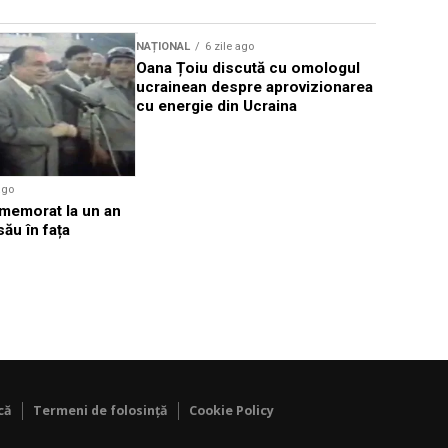
NAȚIONAL
6 zile ago
NAȚIONAL
Oana Țoiu discută cu omologul
DNA: Deci
ucrainean despre aprovizionarea
prescripți
cu energie din Ucraina
cazurile 
ago
omemorat la un an
său în fața
că
Termeni de folosință
Cookie Policy