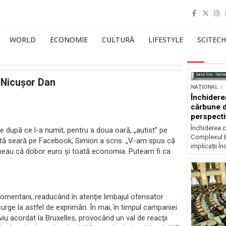
WORLD
ECONOMIE
CULTURĂ
LIFESTYLE
SCITECH
Sursă foto: Shutte
i Nicuşor Dan
NAȚIONAL
Închidere
cărbune d
perspectiv
Închiderea c
 după ce l-a numit, pentru a doua oară, „autist” pe
Complexul E
ătă seară pe Facebook, Simion a scris: „V-am spus că
implicații În
spuneau că dobor euro şi toată economia. Puteam fi ca
comentarii, readucând în atenţie limbajul ofensator
urge la astfel de exprimări. În mai, în timpul campaniei
viu acordat la Bruxelles, provocând un val de reacţii