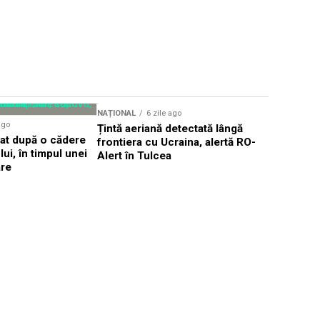
Sursă foto: Shutte
NAȚIONAL
6 zile ago
NAȚIONAL
ago
Țintă aeriană detectată lângă
Cea mai gr
dat după o cădere
frontiera cu Ucraina, alertă RO-
afectează 
ui, în timpul unei
Alert în Tulcea
România ș
are