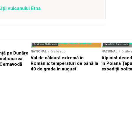
ății vulcanului Etna
Sursă foto: Shutterstock
Sursă foto: Shutterstock
NAȚIONAL
5 zile ago
NAȚIONAL
5 zile 
nță pe Dunăre
Val de căldură extremă în
Alpinist dece
uncționarea
România: temperaturi de până la
în Poiana Țapul
a Cernavodă
40 de grade în august
expediții solit