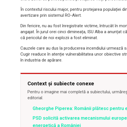
În contextul riscului major, pentru protejarea populației d
avertizare prin sistemul RO-Alert.
Din fericire, nu au fost înregistrate victime, întrucât în mo
angajat. În jurul orei cinci dimineața, ISU Alba a anunțat 
că pericolul de noi explozii a fost eliminat.
Cauzele care au dus la producerea incendiului urmează să 
Cugir readuce în atenție vulnerabilitatea unor obiective s
în industria de apărare.
Context și subiecte conexe
Pentru o imagine mai completă a subiectului, urmărește
editorial.
Gheorghe Piperea: Românii plătesc pentru e
PSD solicită activarea mecanismului europe
energetică a României