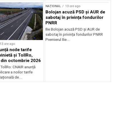
NAȚIONAL
13 ore ago
Bolojan acuză PSD și AUR de
sabotaj în privința fondurilor
PNRR
Ilie Bolojan acuză PSD și AUR de
sabotaj în privința fondurilor PNRR
Premierul Ilie...
13 ore ago
nță noile tarife
inietă și TollRo,
e din octombrie 2026
i TollRo: CNAIR anunță
icare a noilor tarife
țională de...