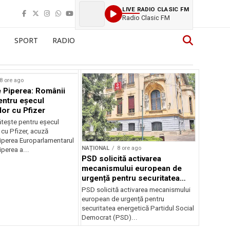
LIVE RADIO CLASIC FM
Radio Clasic FM
SPORT
RADIO
8 ore ago
 Piperea: Românii
entru eșecul
lor cu Pfizer
tește pentru eșecul
 cu Pfizer, acuză
perea Europarlamentarul
NAȚIONAL
8 ore ago
perea a...
PSD solicită activarea
mecanismului european de
urgență pentru securitatea
energetică a României
PSD solicită activarea mecanismului
european de urgență pentru
securitatea energetică Partidul Social
Democrat (PSD)...