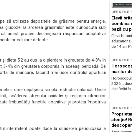
Sursă foto: Shutte
LIFE STYLE
Elevii bri
pe să utilizeze depozitele de grăsime pentru energie,
combina s
rea glucozei la arderea grăsimilor este cunoscută sub
bază cu p
 că acest proces declanșează răspunsuri adaptative
Elevii britan
entelor celulare defecte.
educațional
de 14 ani Pr
t și dieta 5:2 au dus la o pierdere în greutate de 4-8% în
LIFE STYLE
Horoscop 
 3-4% din greutatea corporală în aceeași perioadă. De
marilor de
ofta de mâncare, făcând mai ușor controlul aportului
Horoscopul zi
2026, aduce
clarificări în 
neficii care depășesc simpla restricție calorică. Unele
ulină, scăderea stresului oxidativ și reglarea ritmurilor
te îmbunătăți funcțiile cognitive și proteja împotriva
LIFE STYLE
Proprietari
atenție! R
descoperi
ostul intermitent poate duce la scăderea periculoasă a
Avertisment 