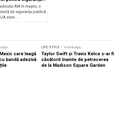
adioului AM în mașini, o
inută de siguranța publică
UA este...
Sursă foto: Shutte
ă ago
LIFE STYLE
o lună ago
LIFE STYLE
n Mexic care leagă
Taylor Swift și Travis Kelce s-ar fi
Retailerii
i cu bandă adezivă
căsătorit înainte de petrecerea
excludere
țile
de la Madison Square Garden
regulile d