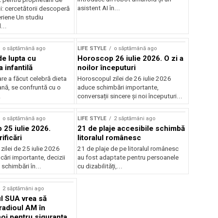
asistent AI în...
ini: cercetătorii descoperă
eriene Un studiu
...
o săptămână ago
LIFE STYLE
o săptămână ago
rde lupta cu
Horoscop 26 iulie 2026. O zi a
 infantilă
noilor începuturi
care a făcut celebră dieta
Horoscopul zilei de 26 iulie 2026
nă, se confruntă cu o
aduce schimbări importante,
.
conversații sincere și noi începuturi...
rstock
o săptămână ago
LIFE STYLE
2 săptămâni ago
25 iulie 2026.
21 de plaje accesibile schimbă
ificări
litoralul românesc
ilei de 25 iulie 2026
21 de plaje de pe litoralul românesc
icări importante, decizii
au fost adaptate pentru persoanele
 schimbări în...
cu dizabilități,...
2 săptămâni ago
l SUA vrea să
radioul AM în
noi pentru siguranța