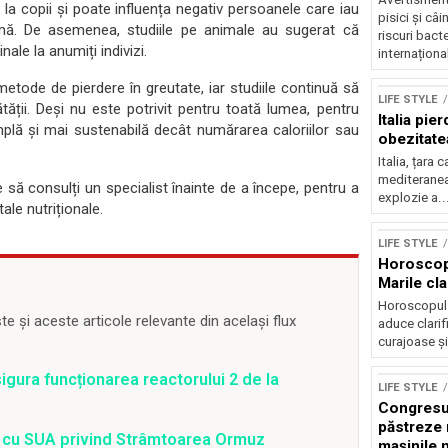
 la copii și poate influența negativ persoanele care iau
pisici și câ
imă. De asemenea, studiile pe animale au sugerat că
riscuri bact
nale la anumiți indivizi.
internațional
etode de pierdere în greutate, iar studiile continuă să
LIFE STYLE
ății. Deși nu este potrivit pentru toată lumea, pentru
Italia pie
lă și mai sustenabilă decât numărarea caloriilor sau
obezitatea
Italia, țara 
mediteranea
să consulți un specialist înainte de a începe, pentru a
explozie a..
tale nutriționale.
Sursă foto: Shutte
LIFE STYLE
Horoscop 
Marile clar
Horoscopul z
 și aceste articole relevante din același flux
aduce clarif
curajoase și
gura funcționarea reactorului 2 de la
LIFE STYLE
Congresu
păstreze 
rd cu SUA privind Strâmtoarea Ormuz
mașinile 