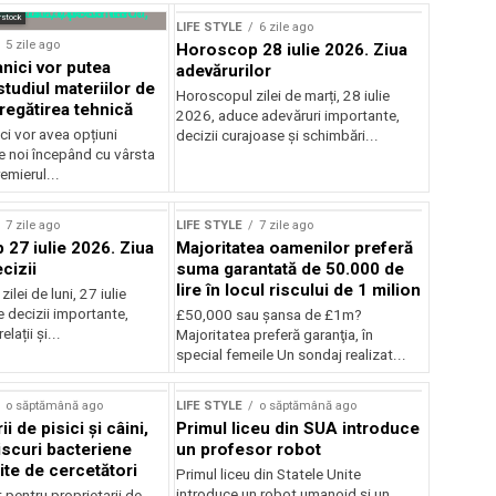
rstock
LIFE STYLE
6 zile ago
5 zile ago
Horoscop 28 iulie 2026. Ziua
tanici vor putea
adevărurilor
tudiul materiilor de
Horoscopul zilei de marți, 28 iulie
regătirea tehnică
2026, aduce adevăruri importante,
ici vor avea opțiuni
decizii curajoase și schimbări...
e noi începând cu vârsta
emierul...
7 zile ago
LIFE STYLE
7 zile ago
27 iulie 2026. Ziua
Majoritatea oamenilor preferă
cizii
suma garantată de 50.000 de
lire în locul riscului de 1 milion
lei de luni, 27 iulie
 decizii importante,
£50,000 sau şansa de £1m?
relații și...
Majoritatea preferă garanţia, în
special femeile Un sondaj realizat...
o săptămână ago
LIFE STYLE
o săptămână ago
i de pisici și câini,
Primul liceu din SUA introduce
iscuri bacteriene
un profesor robot
te de cercetători
Primul liceu din Statele Unite
introduce un robot umanoid și un
pentru proprietarii de