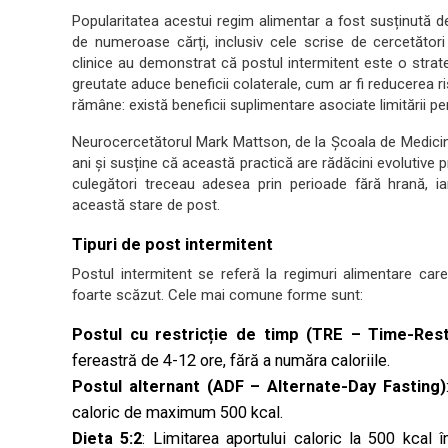
Popularitatea acestui regim alimentar a fost susținută de 
de numeroase cărți, inclusiv cele scrise de cercetători
clinice au demonstrat că postul intermitent este o strate
greutate aduce beneficii colaterale, cum ar fi reducerea ri
rămâne: există beneficii suplimentare asociate limitării p
Neurocercetătorul Mark Mattson, de la Școala de Medicin
ani și susține că această practică are rădăcini evolutive
culegători treceau adesea prin perioade fără hrană, 
această stare de post.
Tipuri de post intermitent
Postul intermitent se referă la regimuri alimentare car
foarte scăzut. Cele mai comune forme sunt:
Postul cu restricție de timp (TRE – Time-Rest
fereastră de 4-12 ore, fără a număra caloriile.
Postul alternant (ADF – Alternate-Day Fasting)
caloric de maximum 500 kcal.
Dieta 5:2
: Limitarea aportului caloric la 500 kcal