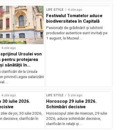
LIFE STYLE
4 zile ago
Festivalul Tomatelor aduce
biodiversitatea în Capitală
Pasionații de grădinărit și iubitorii
produselor autentice sunt invitați pe
1 august, la Muzeul...
4 zile ago
sprijinul Ursulei von
 pentru protejarea
și sănătății în
alarială
clarificări de la Ursula
n privind Legea salarizării
al...
Sursă foto: Shutterstock
4 zile ago
LIFE STYLE
5 zile ago
30 iulie 2026.
Horoscop 29 iulie 2026.
ecisive
Schimbări decisive
ilei de joi, 30 iulie 2026,
Horoscopul zilei de miercuri, 29 iulie
 decisive, clarificări în
2026, aduce schimbări decisive,
clarificări în relații și...