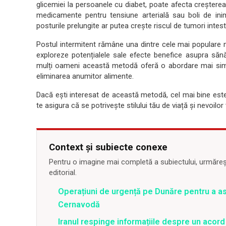
glicemiei la persoanele cu diabet, poate afecta creșterea
medicamente pentru tensiune arterială sau boli de in
posturile prelungite ar putea crește riscul de tumori intesti
Postul intermitent rămâne una dintre cele mai populare m
exploreze potențialele sale efecte benefice asupra sănăt
mulți oameni această metodă oferă o abordare mai simp
eliminarea anumitor alimente.
Dacă ești interesat de această metodă, cel mai bine este 
te asigura că se potrivește stilului tău de viață și nevoilor 
Context și subiecte conexe
Pentru o imagine mai completă a subiectului, urmărește
editorial.
Operațiuni de urgență pe Dunăre pentru a asi
Cernavodă
Iranul respinge informațiile despre un aco