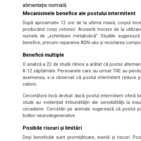
alimentație normală.
Mecanismele benefice ale postului intermitent
După aproximativ 12 ore de la ultima masă, corpul înce
producând corpi cetonici. Această trecere de la utiliza
numele de „schimbare metabolică”. Studiile sugerează
benefice, precum repararea ADN-ului și reciclarea compon
Beneficii multiple
O analiză a 22 de studii clinice a arătat că postul alternan
8-12 săptămâni. Persoanele care au urmat TRE au pierdut
asemenea, s-a observat că postul intermitent reduce p
caloric.
Cercetătorii încă dezbat dacă postul intermitent oferă be
studii au evidențiat îmbunătățiri ale sensibilității la ins
circadiene. Cercetări pe animale sugerează că postul poa
bolilor neurodegenerative.
Posibile riscuri și limitări
Deși beneficiile sunt promițătoare, există și riscuri. P