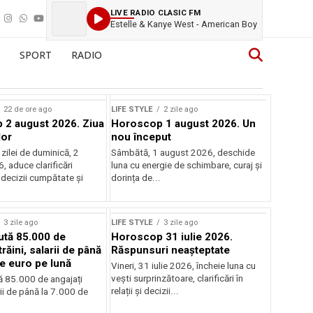
LIVE RADIO CLASIC FM
Estelle & Kanye West - American Boy
SPORT
RADIO
22 de ore ago
LIFE STYLE
2 zile ago
2 august 2026. Ziua
Horoscop 1 august 2026. Un
lor
nou început
zilei de duminică, 2
Sâmbătă, 1 august 2026, deschide
 aduce clarificări
luna cu energie de schimbare, curaj și
 decizii cumpătate și
dorința de...
3 zile ago
LIFE STYLE
3 zile ago
aută 85.000 de
Horoscop 31 iulie 2026.
trăini, salarii de până
Răspunsuri neașteptate
de euro pe lună
Vineri, 31 iulie 2026, încheie luna cu
vești surprinzătoare, clarificări în
tă 85.000 de angajați
relații și decizii...
arii de până la 7.000 de