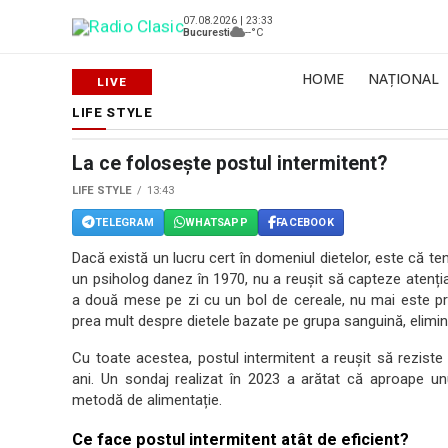
07.08.2026 | 23:33
Bucuresti
--°C
HOME
NAȚIONAL
LIFE STYLE
La ce folosește postul intermitent?
LIFE STYLE
13:43
TELEGRAM
WHATSAPP
FACEBOOK
Dacă există un lucru cert în domeniul dietelor, este că ten
un psiholog danez în 1970, nu a reușit să capteze atenția
a două mese pe zi cu un bol de cereale, nu mai este pr
prea mult despre dietele bazate pe grupa sanguină, elimin
Cu toate acestea, postul intermitent a reușit să reziste 
ani. Un sondaj realizat în 2023 a arătat că aproape unu
metodă de alimentație.
Ce face postul intermitent atât de eficient?