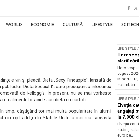
WORLD
ECONOMIE
CULTURĂ
LIFESTYLE
SCITECH
LIFE STYLE
Horoscop 
clarificări
Horoscopul 
august 2026,
importante,
dințele vin și pleacă. Dieta „Sexy Pineapple”, lansată de
schimbări...
 publicului. Dieta Special K, care presupunea înlocuirea
omovată de Kellogg’s. În prezent, nu se mai vorbește
area alimentelor acide sau dieta cu cartofi.
LIFE STYLE
Elveția c
în timp, câștigând tot mai multă popularitate în ultimii
angajați s
la 7.000 
l din opt adulți din Statele Unite a încercat această
Elveția cau
străini, sal
euro pe...