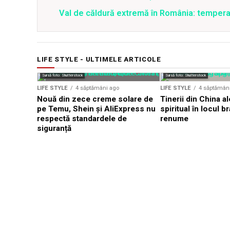
Val de căldură extremă în România: temperat
LIFE STYLE - ULTIMELE ARTICOLE
Sursă foto: Shutterstock
Sursă foto: Shutterstock
LIFE STYLE
4 săptămâni ago
LIFE STYLE
4 săptămân
Nouă din zece creme solare de
Tinerii din China al
pe Temu, Shein și AliExpress nu
spiritual în locul b
respectă standardele de
renume
siguranță