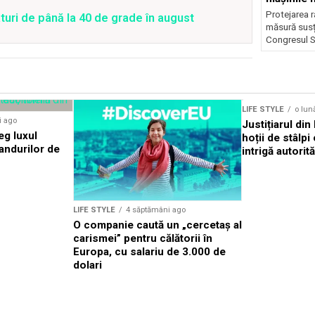
publică
Protejarea r
uri de până la 40 de grade în august
măsură susț
Congresul S
LIFE STYLE
o lun
i ago
Justițiarul di
eg luxul
hoții de stâlp
randurilor de
intrigă autorită
LIFE STYLE
4 săptămâni ago
O companie caută un „cercetaș al
carismei” pentru călătorii în
Europa, cu salariu de 3.000 de
dolari