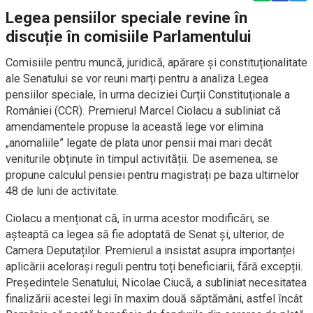
Legea pensiilor speciale revine în
discuție în comisiile Parlamentului
Comisiile pentru muncă, juridică, apărare și constituționalitate
ale Senatului se vor reuni marți pentru a analiza Legea
pensiilor speciale, în urma deciziei Curții Constituționale a
României (CCR). Premierul Marcel Ciolacu a subliniat că
amendamentele propuse la această lege vor elimina
„anomaliile” legate de plata unor pensii mai mari decât
veniturile obținute în timpul activității. De asemenea, se
propune calculul pensiei pentru magistrați pe baza ultimelor
48 de luni de activitate.
Ciolacu a menționat că, în urma acestor modificări, se
așteaptă ca legea să fie adoptată de Senat și, ulterior, de
Camera Deputaților. Premierul a insistat asupra importanței
aplicării acelorași reguli pentru toți beneficiarii, fără excepții.
Președintele Senatului, Nicolae Ciucă, a subliniat necesitatea
finalizării acestei legi în maxim două săptămâni, astfel încât