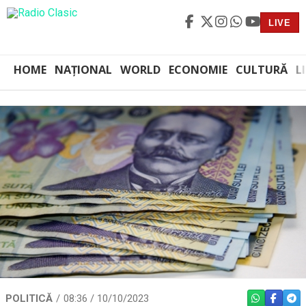
LIVE
HOME
NAȚIONAL
WORLD
ECONOMIE
CULTURĂ
L
POLITICĂ
08:36 / 10/10/2023
WHATSAPP
FACEBO
TEL