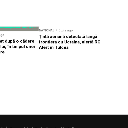
Sursă foto: Shutte
NAȚIONAL
5 zile ago
NAȚIONAL
ago
Țintă aeriană detectată lângă
Cea mai gr
dat după o cădere
frontiera cu Ucraina, alertă RO-
afectează 
ui, în timpul unei
Alert în Tulcea
România ș
are