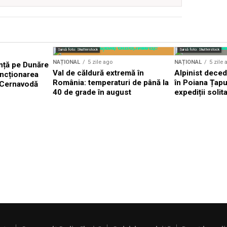
Sursă foto: Shutterstock
Sursă foto: Shutterstock
NAȚIONAL
5 zile ago
NAȚIONAL
5 zile 
nță pe Dunăre
Val de căldură extremă în
Alpinist dece
uncționarea
România: temperaturi de până la
în Poiana Țapul
a Cernavodă
40 de grade în august
expediții solit