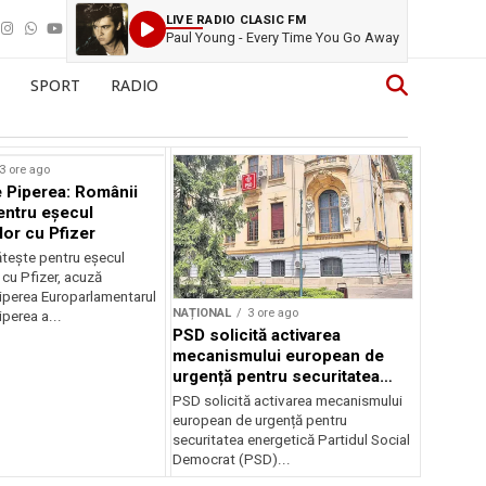
LIVE RADIO CLASIC FM
Paul Young - Every Time You Go Away
SPORT
RADIO
3 ore ago
 Piperea: Românii
entru eșecul
lor cu Pfizer
tește pentru eșecul
 cu Pfizer, acuză
perea Europarlamentarul
NAȚIONAL
3 ore ago
perea a...
PSD solicită activarea
mecanismului european de
urgență pentru securitatea
energetică a României
PSD solicită activarea mecanismului
european de urgență pentru
securitatea energetică Partidul Social
Democrat (PSD)...