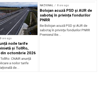
NAȚIONAL
8 ore ago
Bolojan acuză PSD și AUR de
sabotaj în privința fondurilor
PNRR
Ilie Bolojan acuză PSD și AUR de
sabotaj în privința fondurilor PNRR
Premierul Ilie...
8 ore ago
nță noile tarife
inietă și TollRo,
e din octombrie 2026
i TollRo: CNAIR anunță
icare a noilor tarife
țională de...