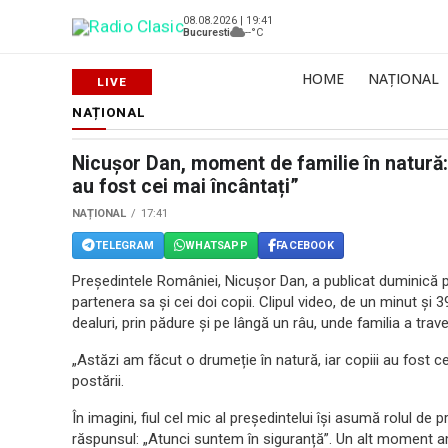
08.08.2026 | 19:41
Bucuresti
--°C
HOME
NAȚIONAL
NAȚIONAL
Nicușor Dan, moment de familie în natură: 
au fost cei mai încântați”
NAȚIONAL
17:41
TELEGRAM
WHATSAPP
FACEBOOK
Președintele României, Nicușor Dan, a publicat duminică pe
partenera sa și cei doi copii. Clipul video, de un minut și
dealuri, prin pădure și pe lângă un râu, unde familia a trav
„Astăzi am făcut o drumeție în natură, iar copiii au fost cei
postării.
În imagini, fiul cel mic al președintelui își asumă rolul de
răspunsul: „Atunci suntem în siguranță”. Un alt moment a