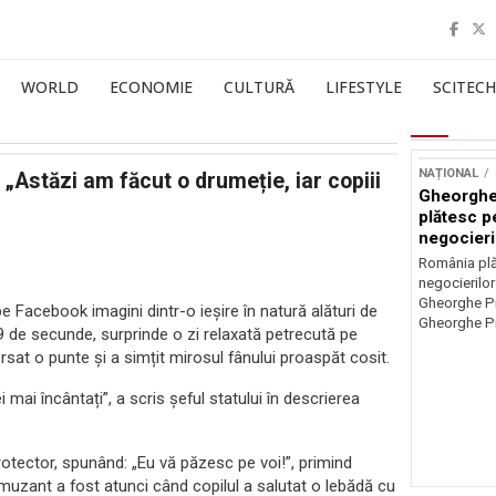
WORLD
ECONOMIE
CULTURĂ
LIFESTYLE
SCITECH
NAȚIONAL
„Astăzi am făcut o drumeție, iar copiii
Gheorghe
plătesc p
negocieri
România plă
negocierilor
Gheorghe Pi
 Facebook imagini dintr-o ieșire în natură alături de
Gheorghe Pi
 39 de secunde, surprinde o zi relaxată petrecută pe
ersat o punte și a simțit mirosul fânului proaspăt cosit.
 mai încântați”, a scris șeful statului în descrierea
 protector, spunând: „Eu vă păzesc pe voi!”, primind
muzant a fost atunci când copilul a salutat o lebădă cu