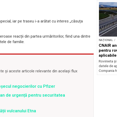
pecial, iar pe traseu i-a arătat cu interes „căsuța
roase reacții din partea urmăritorilor, fiind una dintre
NAȚIONAL
ele de familie.
CNAIR anu
pentru rov
aplicabil
Rovinieta ș
datele de apl
Compania Na
 și aceste articole relevante din același flux
șecul negocierilor cu Pfizer
an de urgență pentru securitatea
ății vulcanului Etna