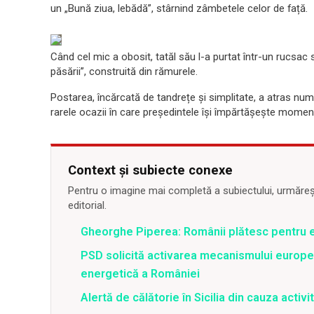
un „Bună ziua, lebădă”, stârnind zâmbetele celor de față.
Când cel mic a obosit, tatăl său l-a purtat într-un rucsac s
păsării”, construită din rămurele.
Postarea, încărcată de tandrețe și simplitate, a atras nume
rarele ocazii în care președintele își împărtășește moment
Context și subiecte conexe
Pentru o imagine mai completă a subiectului, urmărește
editorial.
Gheorghe Piperea: Românii plătesc pentru e
PSD solicită activarea mecanismului europe
energetică a României
Alertă de călătorie în Sicilia din cauza activit