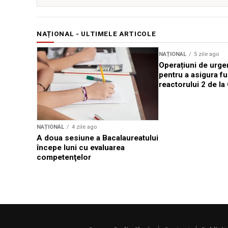
NAȚIONAL - ULTIMELE ARTICOLE
NAȚIONAL
5 zile ago
Operațiuni de urge
pentru a asigura f
reactorului 2 de l
NAȚIONAL
4 zile ago
A doua sesiune a Bacalaureatului
începe luni cu evaluarea
competenţelor