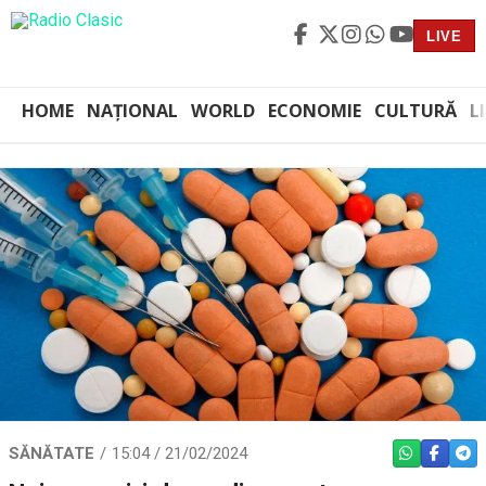
LIVE
HOME
NAȚIONAL
WORLD
ECONOMIE
CULTURĂ
L
SĂNĂTATE
15:04 / 21/02/2024
WHATSAPP
FACEBO
TEL