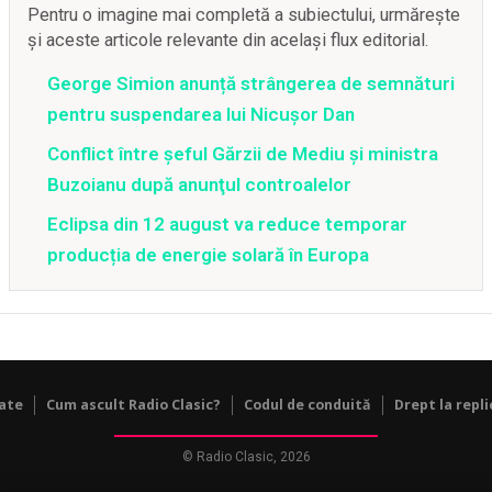
Pentru o imagine mai completă a subiectului, urmărește
și aceste articole relevante din același flux editorial.
George Simion anunță strângerea de semnături
pentru suspendarea lui Nicușor Dan
Conflict între şeful Gărzii de Mediu şi ministra
Buzoianu după anunţul controalelor
Eclipsa din 12 august va reduce temporar
producția de energie solară în Europa
tate
Cum ascult Radio Clasic?
Codul de conduită
Drept la repli
© Radio Clasic, 2026