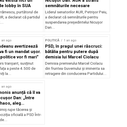
 Nu există nici un
Nicușor Dan: AUR a strâns
de lobby în SUA
semnăturile necesare
vrămescu, purtătorul de
Liderul senatorilor AUR, Petrișor Peiu,
R, a declarat că partidul
a declarat că semnăturile pentru
...
suspendarea președintelui Nicușor
Dan...
1 an ago
POLITICĂ
1 an ago
ndeanu avertizează
PSD, în pragul unei răscruci:
va fi un mandat ușor.
bătălia pentru putere după
politice vor fi mari”
demisia lui Marcel Ciolacu
urs tranșant, susținut
Demisia premierului Marcel Ciolacu
fața a peste 4.500 de
din fruntea Guvernului și iminenta sa
ți la...
retragere din conducerea Partidului...
1 an ago
monis anunță că îl va
icușor Dan: „Între
 haos, aleg
ia”
imiș rupe tăcerea și
oziția oficială a PSD Într-
e...