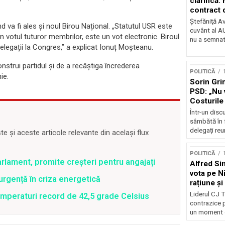
clarifică:
contract 
Ştefăniţă A
 va fi ales și noul Birou Național. „Statutul USR este
cuvânt al AU
in votul tuturor membrilor, este un vot electronic. Biroul
nu a semnat
elegații la Congres,” a explicat Ionuț Moșteanu.
strui partidul și de a recâștiga încrederea
POLITICĂ
ie.
Sorin Gri
PSD: „Nu 
Costurile 
Într-un disc
sâmbătă în 
delegați reuni
 și aceste articole relevante din același flux
POLITICĂ
rlament, promite creșteri pentru angajați
Alfred Si
vota pe N
rgență în criza energetică
rațiune și
democraț
Liderul CJ T
emperaturi record de 42,5 grade Celsius
contrazice p
un moment d