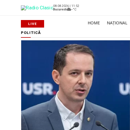
08.08.2026 | 11:52
Bucuresti
--°C
HOME
NAȚIONAL
POLITICĂ