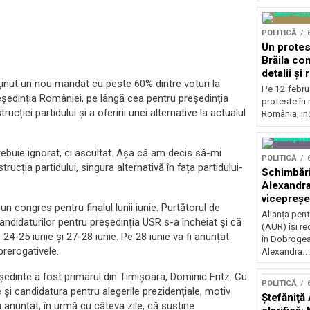
POLITICĂ
Un protest
Brăila co
detalii și 
inut un nou mandat cu peste 60% dintre voturi la
Pe 12 febru
reședinția României, pe lângă cea pentru președinția
proteste în 
ției partidului și a oferirii unei alternative la actualul
România, inc
ebuie ignorat, ci ascultat. Așa că am decis să-mi
POLITICĂ
ucția partidului, singura alternativă în fața partidului-
Schimbări
Alexandra
vicepreșe
n congres pentru finalul lunii iunie. Purtătorul de
Alianța pen
didaturilor pentru președinția USR s-a încheiat și că
(AUR) își r
 24-25 iunie și 27-28 iunie. Pe 28 iunie va fi anunțat
în Dobrogea
 prerogativele.
Alexandra..
ședinte a fost primarul din Timișoara, Dominic Fritz. Cu
POLITICĂ
și candidatura pentru alegerile prezidențiale, motiv
Ştefăniţă
 anunțat, în urmă cu câteva zile, că susține