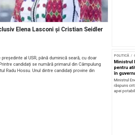
lusiv Elena Lasconi și Cristian Seidler
POLITICĂ
 președinte al USR, până duminică seară, cu doar
Ministrul 
 Printre candidați se numără primarul din Câmpulung
pentru at
stul Radu Hossu. Unul dintre candidați provine din
în guvern
Ministrul En
răspuns crit
apei potabil