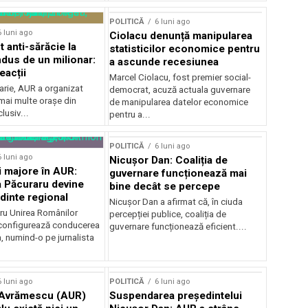
POLITICĂ
6 luni ago
6 luni ago
Ciolacu denunță manipularea
 anti-sărăcie la
statisticilor economice pentru
ndus de un milionar:
a ascunde recesiunea
reacții
Marcel Ciolacu, fost premier social-
arie, AUR a organizat
democrat, acuză actuala guvernare
mai multe orașe din
de manipularea datelor economice
lusiv...
pentru a...
POLITICĂ
6 luni ago
6 luni ago
Nicușor Dan: Coaliția de
 majore în AUR:
guvernare funcționează mai
 Păcuraru devine
bine decât se percepe
dinte regional
Nicușor Dan a afirmat că, în ciuda
tru Unirea Românilor
percepției publice, coaliția de
econfigurează conducerea
guvernare funcționează eficient....
, numind-o pe jurnalista
.
6 luni ago
POLITICĂ
6 luni ago
 Avrămescu (AUR)
Suspendarea președintelui