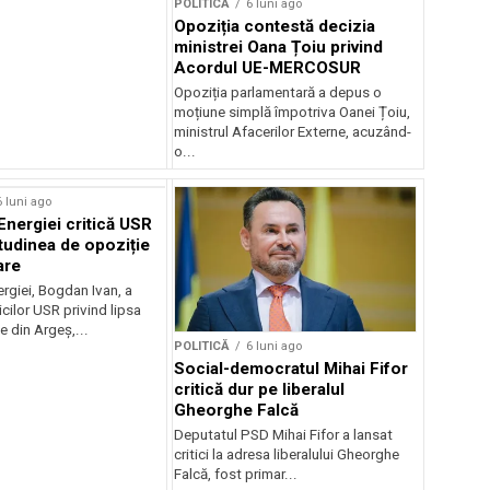
POLITICĂ
6 luni ago
Opoziția contestă decizia
ministrei Oana Țoiu privind
Acordul UE-MERCOSUR
Opoziția parlamentară a depus o
moțiune simplă împotriva Oanei Țoiu,
ministrul Afacerilor Externe, acuzând-
o...
6 luni ago
Energiei critică USR
itudinea de opoziție
are
ergiei, Bogdan Ivan, a
icilor USR privind lipsa
e din Argeș,...
POLITICĂ
6 luni ago
Social-democratul Mihai Fifor
critică dur pe liberalul
Gheorghe Falcă
Deputatul PSD Mihai Fifor a lansat
critici la adresa liberalului Gheorghe
Falcă, fost primar...