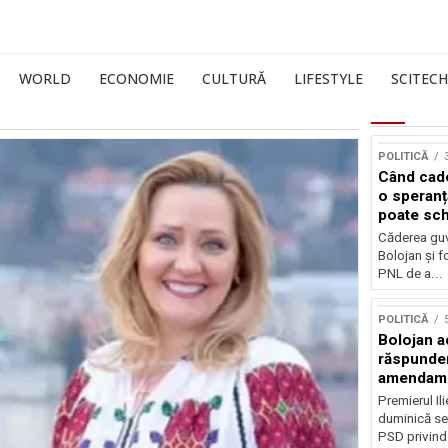
WORLD
ECONOMIE
CULTURĂ
LIFESTYLE
SCITECH
POLITICĂ
Când cade
o speranț
poate sch
politica 
Căderea guv
Bolojan și f
PNL de a...
POLITICĂ
Bolojan a
răspunder
amendam
Premierul Il
duminică sea
PSD privind