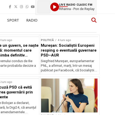
LIVE RADIO CLASIC FM
Rihanna - Pon de Replay
SPORT
RADIO
3 luni ago
POLITICĂ
4 luni ago
 un guvern, se naște
Mureșan: Socialiștii Europeni
ă: momentul care
resping o eventuală guvernare
imba definitiv
PSD–AUR
României
ernului condus de Ilie
Siegfried Mureșan, europarlamentar
oarte probabila decizie a
PNL, a afirmat, marți, într-un mesaj
publicat pe Facebook, că Socialiștii...
5 luni ago
cuză PSD că evită
ea guvernării prin
ente
ie Bolojan a declarat,
ră, la Digi24, că anunțul
 amendamentele...