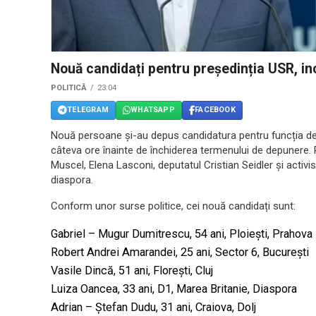
Nouă candidați pentru președinția USR, inc
POLITICĂ
23:04
TELEGRAM
WHATSAPP
FACEBOOK
Nouă persoane și-au depus candidatura pentru funcția de
câteva ore înainte de închiderea termenului de depunere.
Muscel, Elena Lasconi, deputatul Cristian Seidler și activi
diaspora.
Conform unor surse politice, cei nouă candidați sunt:
Gabriel – Mugur Dumitrescu, 54 ani, Ploiești, Prahova
Robert Andrei Amarandei, 25 ani, Sector 6, București
Vasile Dincă, 51 ani, Florești, Cluj
Luiza Oancea, 33 ani, D1, Marea Britanie, Diaspora
Adrian – Ștefan Dudu, 31 ani, Craiova, Dolj