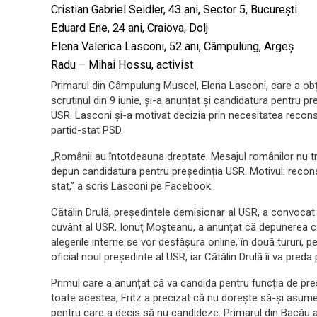
Cristian Gabriel Seidler, 43 ani, Sector 5, București
Eduard Ene, 24 ani, Craiova, Dolj
Elena Valerica Lasconi, 52 ani, Câmpulung, Argeș
Radu – Mihai Hossu, activist
Primarul din Câmpulung Muscel, Elena Lasconi, care a obț
scrutinul din 9 iunie, și-a anunțat și candidatura pentru p
USR. Lasconi și-a motivat decizia prin necesitatea reconstruc
partid-stat PSD.
„Românii au întotdeauna dreptate. Mesajul românilor nu tr
depun candidatura pentru președinția USR. Motivul: reconstr
stat,” a scris Lasconi pe Facebook.
Cătălin Drulă, președintele demisionar al USR, a convocat u
cuvânt al USR, Ionuț Moșteanu, a anunțat că depunerea can
alegerile interne se vor desfășura online, în două tururi, pe
oficial noul președinte al USR, iar Cătălin Drulă îi va preda
Primul care a anunțat că va candida pentru funcția de pre
toate acestea, Fritz a precizat că nu dorește să-și asume 
pentru care a decis să nu candideze. Primarul din Bacău a