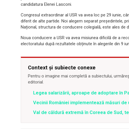
candidatura Elenei Lasconi.
Congresul extraordinar al USR va avea loc pe 29 iunie, când
diferit de alte partide. Noi alegem separat președintele, pr
Național, structura de conducere colegială, este ales de d
Noua conducere a USR va avea misiunea dificilă de a recon
electoratului după rezultatele obținute în alegerile din 9 iun
Context și subiecte conexe
Pentru o imagine mai completă a subiectului, urmărește
editorial.
Legea salarizării, aproape de adoptare în Pa
Vecinii României implementează măsuri de u
Val de căldură extremă în Coreea de Sud, t