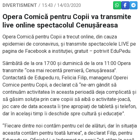
DIVERTISMENT
15:43 / 14/03/2020
WHATSAPP
FACEBO
TEL
Opera Comică pentru Copii va transmite
live online spectacolul Cenușăreasa
Opera Comică pentru Copii a trecut online, din cauza
epidemiei de coronavirus, și transmite spectacolele LIVE pe
pagina de Facebook a instituției, gratuit – potrivit EduPedu.
Sâmbătă de la ora 17:00 și duminică de la ora 11:00 Opera
transmite “cea mai recentă premieră, Cenușăreasa”.
Contactată de Edupedu.ro, Felicia Filip, managerul Operei
Comice pentru Copii, a declarat că “ne-am gândit să
continuăm activitatea în aceasta perioadă deja complicată și
să găsim soluția prin care copiii să aibă o activitate-joacă,
joc care de data aceasta îi ține apropiați de tabletă și telefon,
dar în același timp îi deschide spre cultură și educație”.
“Fiecare dintre noi contăm pentru cel de alături, dar în situația
aceasta contăm pentru toată lumea”, a declarat Filip, pentru