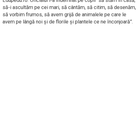
Edupedu.ro. Oficialul i-a îndemnat pe copii “să stăm în casă,
să-i ascultăm pe cei mari, să cântăm, să citim, să desenăm,
să vorbim frumos, să avem grijă de animalele pe care le
avem pe lângă noi și de florile și plantele ce ne înconjoară”.