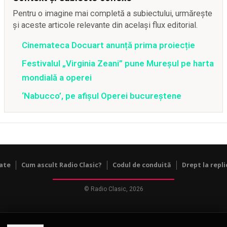
Pentru o imagine mai completă a subiectului, urmărește
și aceste articole relevante din același flux editorial.
Cinemateca Docuart anunță prima proiecție
Festivalul „Virginia Zeani” pune Mureșul pe harta
mondială a operei
‘Nabucco’, pe afişul Operei bucureştene
tate
Cum ascult Radio Clasic?
Codul de conduită
Drept la repli
© Radio Clasic, 2026