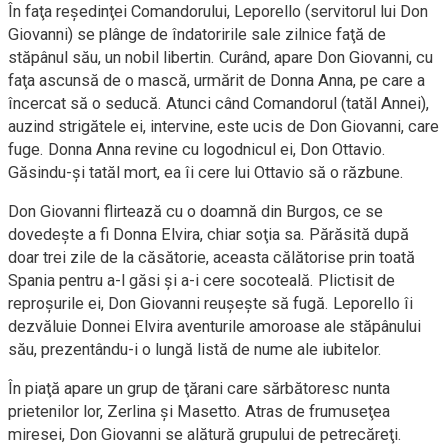
În faţa reședinţei Comandorului, Leporello (servitorul lui Don
Giovanni) se plânge de îndatoririle sale zilnice faţă de
stăpânul său, un nobil libertin. Curând, apare Don Giovanni, cu
faţa ascunsă de o mască, urmărit de Donna Anna, pe care a
încercat să o seducă. Atunci când Comandorul (tatăl Annei),
auzind strigătele ei, intervine, este ucis de Don Giovanni, care
fuge. Donna Anna revine cu logodnicul ei, Don Ottavio.
Găsindu-și tatăl mort, ea îi cere lui Ottavio să o răzbune.
Don Giovanni flirtează cu o doamnă din Burgos, ce se
dovedește a fi Donna Elvira, chiar soţia sa. Părăsită după
doar trei zile de la căsătorie, aceasta călătorise prin toată
Spania pentru a-l găsi și a-i cere socoteală. Plictisit de
reproșurile ei, Don Giovanni reușește să fugă. Leporello îi
dezvăluie Donnei Elvira aventurile amoroase ale stăpânului
său, prezentându-i o lungă listă de nume ale iubitelor.
În piaţă apare un grup de ţărani care sărbătoresc nunta
prietenilor lor, Zerlina și Masetto. Atras de frumuseţea
miresei, Don Giovanni se alătură grupului de petrecăreţi.