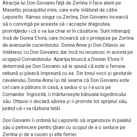
Atracţia lui Don Giovanni faţă de Zerlina îl face atent pe
Masetto, proaspătul mire, care este înlăturat de către
Leporello. Rămas singur cu Zerlina, Don Giovanni încearcă
să o convingă pe aceasta să-i accepte dragostea,
promiţându-i că o va lua chiar el în căsătorie. Sunt întrerupţi
însă de Donna Elvira, care încearcă să o protejeze pe Zerlina
de avansurile cuceritorului. Donna Anna și Don Ottavio se
întâlnesc cu Don Giovanni, dar încă nu recunosc în acesta pe
ucigașul Comandorului. Apariţia bruscă a Donnei Elvira îl
determină pe Don Giovanni să le spună că este o femeie
nebună și pleacă împreună cu ea. Din tonul vocii și gesturile
cavalerului, Donna Anna își dă seama că Don Giovanni este
cel care a pătruns în casă, a sedus-o și l-a ucis pe
Comandor. Îngrozită, îi mărturisește bănuiala logodnicului
său. Ottavio îi declară iubirea și îi promite tot sprijinul său,
jurând că-i va răzbuna tatăl.
Don Giovanni îi ordonă lui Leporello să organizeze în palatul
său o petrecere pentru ţărani cu scopul de a o seduce pe
Zerlina și de a cuceri și alte femei.