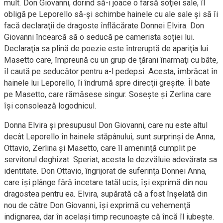
mult. Don Giovanni, dorind să-i joace o farsă soţiei sale, îl
obligă pe Leporello să-și schimbe hainele cu ale sale și să îi
facă declaraţii de dragoste înflăcărate Donnei Elvira. Don
Giovanni încearcă să o seducă pe camerista soției lui.
Declaraţia sa plină de poezie este întreruptă de apariţia lui
Masetto care, împreună cu un grup de ţărani înarmaţi cu bâte,
îl caută pe seducător pentru a-l pedepsi. Acesta, îmbrăcat în
hainele lui Leporello, îi îndrumă spre direcţii greșite. Îl bate
pe Masetto, care rămăsese singur. Sosește și Zerlina care
își consolează logodnicul.
Donna Elvira și presupusul Don Giovanni, care nu este altul
decât Leporello în hainele stăpânului, sunt surprinși de Anna,
Ottavio, Zerlina și Masetto, care îl ameninţă cumplit pe
servitorul deghizat. Speriat, acesta le dezvăluie adevărata sa
identitate. Don Ottavio, îngrijorat de suferinţa Donnei Anna,
care își plânge fără încetare tatăl ucis, își exprimă din nou
dragostea pentru ea. Elvira, supărată că a fost înșelată din
nou de către Don Giovanni, își exprimă cu vehemenţă
indignarea, dar în același timp recunoaște că încă îl iubește.