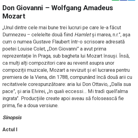
Don Giovanni – Wolfgang Amadeus
Mozart
„Unul dintre cele mai bune trei lucruri pe care le-a făcut
Dumnezeu – celelelte două fiind
Hamlet
și marea, n.r.”, așa
cum o numea Gustave Flaubert într-o scrisoare adresată
poetei Louise Colet, „Don Giovanni” a avut prima
reprezentație în Praga, sub bagheta lui Mozart însuși. Însă,
ca mulți alți compozitori care au revenit asupra unor
compoziții muzicale, Mozart a revizuit și el lucrarea pentru
premiera de la Viena, din 1788, compunând încă două arii cu
recitativele corespunzătoare: aria lui Don Ottavio, „Dalla sua
pace”, și aria Elvirei, „In quali eccessi… Mi tradì quell’alma
ingrata”. Producțiile create apoi aveau să folosească fie
prima, fie a doua versiune.
Sinopsis
Actul I