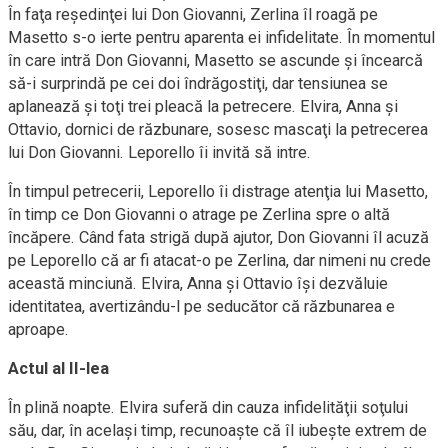
În faţa reședinţei lui Don Giovanni, Zerlina îl roagă pe
Masetto s-o ierte pentru aparenta ei infidelitate. În momentul
în care intră Don Giovanni, Masetto se ascunde și încearcă
să-i surprindă pe cei doi îndrăgostiţi, dar tensiunea se
aplanează și toţi trei pleacă la petrecere. Elvira, Anna și
Ottavio, dornici de răzbunare, sosesc mascaţi la petrecerea
lui Don Giovanni. Leporello îi invită să intre.
În timpul petrecerii, Leporello îi distrage atenţia lui Masetto,
în timp ce Don Giovanni o atrage pe Zerlina spre o altă
încăpere. Când fata strigă după ajutor, Don Giovanni îl acuză
pe Leporello că ar fi atacat-o pe Zerlina, dar nimeni nu crede
această minciună. Elvira, Anna și Ottavio își dezvăluie
identitatea, avertizându-l pe seducător că răzbunarea e
aproape.
Actul al II-lea
În plină noapte. Elvira suferă din cauza infidelităţii soţului
său, dar, în același timp, recunoaște că îl iubește extrem de