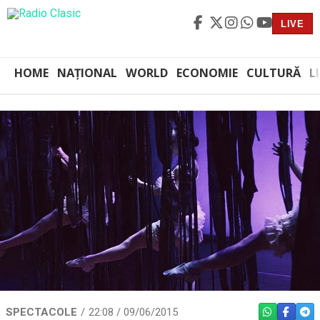
LIVE
HOME
NAȚIONAL
WORLD
ECONOMIE
CULTURĂ
L
SPECTACOLE
22:08 / 09/06/2015
WHATSAPP
FACEBO
TEL