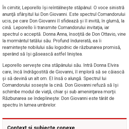
În cimitir, Leporello își reîntâlnește stăpânul. O voce sinistră
anunţă sfârșitul lui Don Giovanni. Este spectrul Comandorului
ucis, pe care Don Giovanni îl sfidează și îl invită, în glumă, la
cină. Leporello îi transmite Comandorului invitaţia, iar
spectrul o acceptă. Donna Anna, însoţită de Don Ottavio, vine
la mormântul tatălui său. Profund îndurerată, ea îi
reamintește nobilului său logodnic de răzbunarea promisă,
sperând să își găsească astfel liniștea.
Leporello servește cina stăpânului său. Intră Donna Elvira
care, încă îndrăgostită de Giovanni, îl imploră să se căiască
și să devină un alt om. El însă o alungă. Spectrul lui
Comandorului sosește la cină. Don Giovanni refuză să își
schimbe modul de viaţă, chiar și sub ameninţarea morţii.
Răzbunarea se îndeplinește: Don Giovanni este târât de
spectru în lumea umbrelor.
Context și subiecte conexe