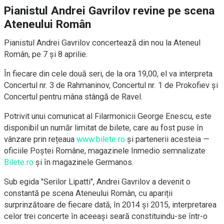
Pianistul Andrei Gavrilov revine pe scena
Ateneului Român
Pianistul Andrei Gavrilov concertează din nou la Ateneul
Român, pe 7 și 8 aprilie.
În fiecare din cele două seri, de la ora 19,00, el va interpreta
Concertul nr. 3 de Rahmaninov, Concertul nr. 1 de Prokofiev și
Concertul pentru mâna stângă de Ravel.
Potrivit unui comunicat al Filarmonicii George Enescu, este
disponibil un număr limitat de bilete, care au fost puse în
vânzare prin rețeaua
www.bilete.ro
și partenerii acesteia —
oficiile Poștei Române, magazinele Inmedio semnalizate
Bilete.ro
și în magazinele Germanos.
Sub egida "Serilor Lipatti", Andrei Gavrilov a devenit o
constantă pe scena Ateneului Român, cu apariții
surprinzătoare de fiecare dată, în 2014 și 2015, interpretarea
celor trei concerte în aceeași seară constituindu-se într-o