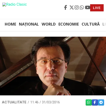
LIVE
HOME
NAȚIONAL
WORLD
ECONOMIE
CULTURĂ
L
ACTUALITATE
11:46 / 31/03/2016
WHATSAPP
FACEBO
TEL