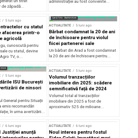
generat un strat
administrației au fost convenite...
v de zăpadă...
Sursă foto: Shutterstock
E
5 luni ago
ACTUALITATE
5 luni ago
ntractelor cu statul
Bărbat condamnat la 20 de ani
e afacerea printr-o
de închisoare pentru violul
e agricolă
fiicei partenerei sale
gu, cunoscută pentru
Un bărbat din Arad a fost condamnat
sale cu statul, devine
la 20 de ani de închisoare pentru...
 Agro TV, o...
rstock
ACTUALITATE
5 luni ago
E
5 luni ago
Volumul tranzacțiilor
rile ISU București
imobiliare din 2025: scădere
ertizării de ninsori
semnificativă față de 2024
Volumul total al tranzacțiilor
l General pentru Situații
imobiliare din 2025 a fost de
a emis recomandări
aproximativ 525 de milioane...
ție, în urma avertizării...
E
6 luni ago
ACTUALITATE
6 luni ago
 Justiției anunță
Noul interes pentru fostul