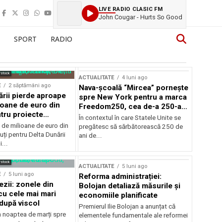
LIVE RADIO CLASIC FM
John Cougar - Hurts So Good
SPORT
RADIO
rstock
ACTUALITATE
4 luni ago
E
2 săptămâni ago
Nava-școală “Mircea” pornește
ării pierde aproape
spre New York pentru a marca
ioane de euro din
Freedom250, cea de-a 250-a
tru proiecte
aniversare a Statelor Unite
În contextul în care Statele Unite se
de milioane de euro din
pregătesc să sărbătorească 250 de
ți pentru Delta Dunării
ani de...
...
rstock
ACTUALITATE
5 luni ago
E
5 luni ago
Reforma administrației:
ezii: zonele din
Bolojan detaliază măsurile și
u cele mai mari
economiile planificate
după viscol
Premierul Ilie Bolojan a anunțat că
n noaptea de marți spre
elementele fundamentale ale reformei