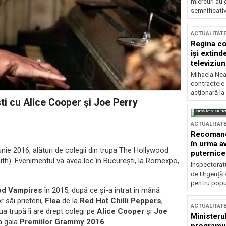
miercuri au 
semnificati
ACTUALITAT
Regina co
își extind
televiziun
Mihaela Nea
contractele 
acționară la
i cu Alice Cooper și Joe Perry
Sursă foto: Shutte
ACTUALITAT
Recomandă
în urma av
ie 2016, alături de colegii din trupa The Hollywood
puternice
th). Evenimentul va avea loc în București, la Romexpo,
Inspectoratu
de Urgență 
pentru popula
od Vampires
în 2015, după ce și-a intrat în mână
r săi prieteni,
Flea
de la
Red Hot Chilli Peppers
,
ACTUALITAT
oua trupă îi are drept colegi pe
Alice Cooper
și
Joe
Ministerul
la gala
Premiilor Grammy 2016
.