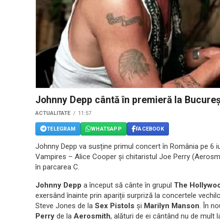
Johnny Depp cântă în premieră la Bucureșt
ACTUALITATE
11:57
TELEGRAM
WHATSAPP
FACEBOOK
Johnny Depp va susține primul concert în România pe 6 iun
Vampires – Alice Cooper și chitaristul Joe Perry (Aerosmi
în parcarea C.
Johnny Depp
a început să cânte în grupul
The Hollywo
exersând înainte prin apariții surpriză la concertele vechilo
Steve Jones de la
Sex Pistols
și
Marilyn Manson
. În n
Perry
de la
Aerosmith
, alături de ei cântând nu de mult 