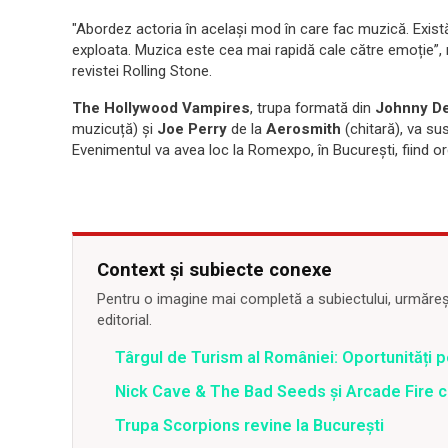
"Abordez actoria în același mod în care fac muzică. Exist
exploata. Muzica este cea mai rapidă cale către emoție”,
revistei Rolling Stone.
The Hollywood Vampires
, trupa formată din
Johnny D
muzicuță) și
Joe Perry
de la
Aerosmith
(chitară), va su
Evenimentul va avea loc la Romexpo, în București, fiind o
Context și subiecte conexe
Pentru o imagine mai completă a subiectului, urmărește
editorial.
Târgul de Turism al României: Oportunități 
Nick Cave & The Bad Seeds şi Arcade Fire câ
Trupa Scorpions revine la Bucureşti