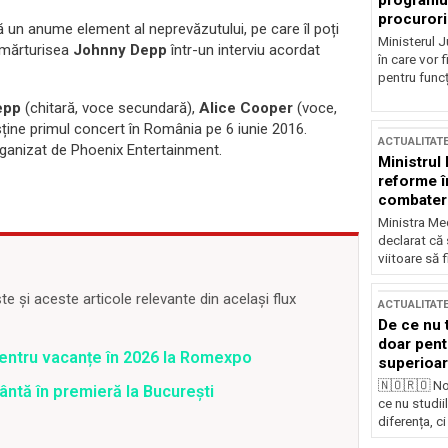
programul
procurori
ă un anume element al neprevăzutului, pe care îl poți
Ministerul Ju
 mărturisea
Johnny Depp
într-un interviu acordat
în care vor f
pentru funcți
epp
(chitară, voce secundară),
Alice Cooper
(voce,
sține primul concert în România pe 6 iunie 2016.
ACTUALITAT
rganizat de Phoenix Entertainment.
Ministrul
reforme î
combaterea
Ministra Med
declarat că
viitoare să 
 și aceste articole relevante din același flux
ACTUALITAT
De ce nu 
doar pentr
pentru vacanțe în 2026 la Romexpo
superioar
🇳🇴🇷🇴 No
ntă în premieră la Bucureşti
ce nu studii
diferența, ci