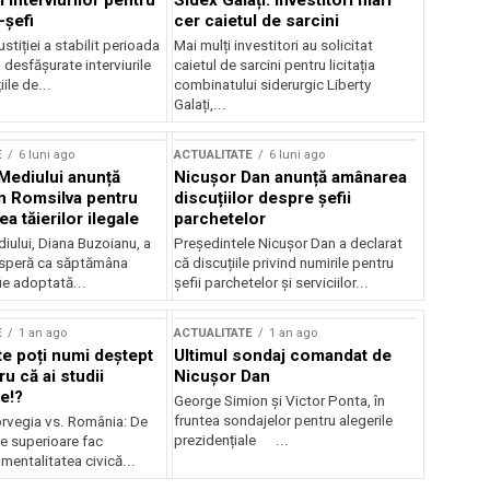
 interviurilor pentru
Sidex Galați: Investitori mari
-șefi
cer caietul de sarcini
stiției a stabilit perioada
Mai mulți investitori au solicitat
i desfășurate interviurile
caietul de sarcini pentru licitația
ile de...
combinatului siderurgic Liberty
Galați,...
E
6 luni ago
ACTUALITATE
6 luni ago
 Mediului anunță
Nicușor Dan anunță amânarea
n Romsilva pentru
discuțiilor despre șefii
 tăierilor ilegale
parchetelor
iului, Diana Buzoianu, a
Președintele Nicușor Dan a declarat
 speră ca săptămâna
că discuțiile privind numirile pentru
fie adoptată...
șefii parchetelor și serviciilor...
E
1 an ago
ACTUALITATE
1 an ago
te poți numi deștept
Ultimul sondaj comandat de
u că ai studii
Nicușor Dan
e!?
George Simion și Victor Ponta, în
fruntea sondajelor pentru alegerile
rvegia vs. România: De
prezidențiale ...
le superioare fac
 mentalitatea civică...