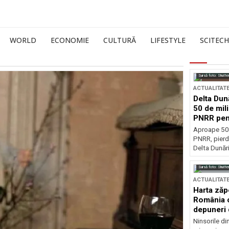
WORLD
ECONOMIE
CULTURĂ
LIFESTYLE
SCITECH
Sursă foto: Shutte
ACTUALITAT
Delta Dun
50 de mil
PNRR pen
esențiale
Aproape 50 
PNRR, pierdu
Delta Dunării
Sursă foto: Shutte
ACTUALITAT
Harta zăp
România c
depuneri 
Ninsorile di