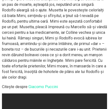
un pas de moarte, așteaptă jos, neputând urca singură.
Rodolfo aleargă să o ajute. Musetta le povesteşte celorlalți
că biata Mimi, simțindu-şi sfîrşitul, a ţinut să-l revadă pe
Rodolfo, pentru ultima oară. Mimi este aşezată confortabil
pe un pat. Musetta, pleacă împreună cu Marcello să-şi vândă
cerceii pentru a lua medicamente, iar Colline vechea şi unica
lui haină. Rămaşi singuri, Mimi şi Rodolfo evocă iubirea lor
frumoasă, amintindu-şi de prima întâlnire, de primul «dar » –
boneta roz – de bucuriile şi necazurile care i-au unit. Prietenii
revin dăruind bolnavei ceea ce şi-a dorit mereu, un manşon
călduros pentru mâinile ei îngheţate. Mimi pare fericită. Cu
toate eforturile prietenilor, Mimi moare, în mansarda în care a
fost fericită, însoţită de hohotele de plâns ale lui Rodolfo şi
ale celor dragi.
Citeşte despre
Giacomo Puccini