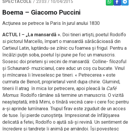
SPECTACOLE
23:03 / 10/04/2015
WHATSAPP
FACEBO
TEL
Boema – Giacomo Puccini
Acţiunea se petrece la Paris în jurul anului 1830
ACTUL I – „La mansardă ».
Doi tineri artişti, poetul Rodolfo
si pictorul Marcello, împart o mansardă sărăcăcioasă din
Cartieul Latin, luptându-se zilnic cu foamea şi frigul. Pentru a
încălzi puţin soba, poetul îşi pune pe foc un manuscris.
Sosesc doi prieteni şi vecini de mansardă: Colline- filozoful
şi Schaunard- muzicianul, care aduc un coş cu bucate. Vinul
şi mîncarea îi înveselesc pe tineri. « Petrecerea » este
curmata de Benoit, proprietarul venit dupa chirie. Glumind,
tinerii îl atrag în mica lor petrecere, apoi pleacă la
Café
Momus
. Rodolfo rămâne să termine un manuscris. O vizită
neaşteptată; intră Mimi, o tînără vecină care-i cere foc pentru
a-şi aprinde lumînarea. Trupul firav este zguduit de un acces
de tuse. Îşi pierde cunoştinţa. Impresionat de înfăţişarea
delicată a fetei, Rodolfo o ajută să-şi revină. Un sentiment de
încredere şi tandreţe îi animă pe amândoi. Îşi povestesc