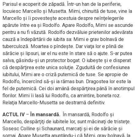
Parisul e acoperit de zăpadă. Într-un han de la periferie,
locuiesc Marcello şi Musetta. Mimi, chinuită de tuse, vine la
Marcello şi îi povesteşte acestuia despre neînţelegerile
apărute între ea şi Rodolfo. Apare Rodolfo, Mimi se ascunde
pentru a nu fi văzută. Rodolfo dezvăluie prietenilor adevărata
cauză a îndepărtării de iubita sa: Mimi e grav bolnavă de
tuberculoză. Moartea o pîndeşte. Dar viaţa lor e plină de
sărăcie şi lipsuri, iar el nu este în stare să o ajute. S-ar putea
salva, găsindu-şi un protector bogat. O iubeşte şi e disperat
că despărţirea este unica soluţie. Zguduită de confesiunea
iubitului, Mimi are o criză puternică de tuse. Se apropie de
Rodolfo, încercînd să-şi ia rămas bun. Dragostea lor este la
fel de puternică. Cei doi amână despărţirea până în anotimpul
florilor. Mimi îi lasă lui Rodolfo, ca amintire, boneta roz.
Relaţia Marcello-Musetta se destramă definitiv.
ACTUL IV
–
În mansardă.
În mansardă, Rodolfo şi
Marcello, despărţiţi de iubitele lor, sunt măcinaţi de tristeţe.
Sosesc Colline şi Schaunard, marcaţi şi ei de sărăcie şi
şomaj. Apare Musetta anunțându-i că Mimi, grav bolnavă, la