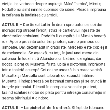
vieţile lor, vorbesc despre aspiraţii. Mână în mînă, Mimi şi
Rodolfo îşi simt inimile cuprinse de iubire. Pleacă împreună
la cafenea la întâlnirea cu amicii.
ACTUL II
–
Cartierul Latin
. În drum spre cafenea, cei doi
îndrăgostiţi străbat fericiţi străzile cartierului înţesate de
vînzătorilor ambulanţi. Rodolfo îi cumpără lui Mimi o bonetă
roz. Apoi o prezinta celor trei prieteni, care o primesc cu
simpatie. Dar, dezamăgit în dragoste, Marcello este copleşit
de melancolie. Se aşează, cu toţii, în jurul unei mese din
cafenea. În local intră Alcindoro, un batrînel caraghios, dar
bogat, la braţ cu Musetta, fosta iubită a pictorului, îmbrăcată
într-o toaletă scumpă.Cei doi se aşează la o masa vecină.
Musetta şi Marcello sunt tulburaţi de această întîlnire.
Musetta îl îndepărtează pe bătrânul curtezan şi se aruncă în
braţele pictorului. Pleacă în compania vechilor prieteni,
lăsînd achitarea notei de plată pentru întreaga consumaţie în
seama bătrînului Alcindoro.
ACTUL III
–
La pichetul de frontieră.
Sfîrşit de februarie.