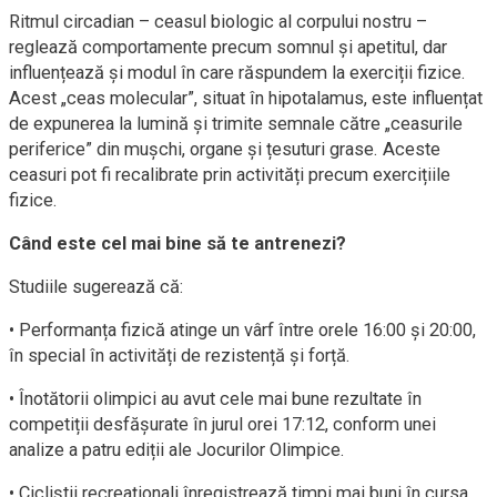
Ritmul circadian – ceasul biologic al corpului nostru –
reglează comportamente precum somnul și apetitul, dar
influențează și modul în care răspundem la exerciții fizice.
Acest „ceas molecular”, situat în hipotalamus, este influențat
de expunerea la lumină și trimite semnale către „ceasurile
periferice” din mușchi, organe și țesuturi grase. Aceste
ceasuri pot fi recalibrate prin activități precum exercițiile
fizice.
Când este cel mai bine să te antrenezi?
Studiile sugerează că:
• Performanța fizică atinge un vârf între orele 16:00 și 20:00,
în special în activități de rezistență și forță.
• Înotătorii olimpici au avut cele mai bune rezultate în
competiții desfășurate în jurul orei 17:12, conform unei
analize a patru ediții ale Jocurilor Olimpice.
• Cicliștii recreaționali înregistrează timpi mai buni în cursa