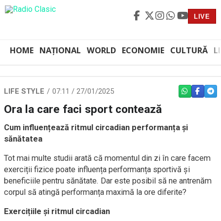
LIVE
HOME
NAȚIONAL
WORLD
ECONOMIE
CULTURĂ
L
LIFE STYLE
07:11 / 27/01/2025
WHATSAPP
FACEBO
TEL
Ora la care faci sport contează
Cum influențează ritmul circadian performanța și
sănătatea
Tot mai multe studii arată că momentul din zi în care facem
exerciții fizice poate influența performanța sportivă și
beneficiile pentru sănătate. Dar este posibil să ne antrenăm
corpul să atingă performanța maximă la ore diferite?
Exercițiile și ritmul circadian