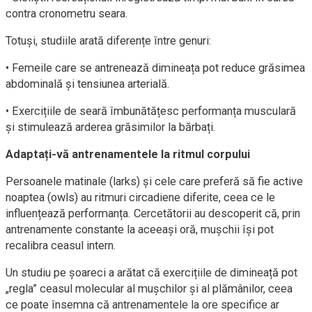
contra cronometru seara.
Totuși, studiile arată diferențe între genuri:
• Femeile care se antrenează dimineața pot reduce grăsimea
abdominală și tensiunea arterială.
• Exercițiile de seară îmbunătățesc performanța musculară
și stimulează arderea grăsimilor la bărbați.
Adaptați-vă antrenamentele la ritmul corpului
Persoanele matinale (larks) și cele care preferă să fie active
noaptea (owls) au ritmuri circadiene diferite, ceea ce le
influențează performanța. Cercetătorii au descoperit că, prin
antrenamente constante la aceeași oră, mușchii își pot
recalibra ceasul intern.
Un studiu pe șoareci a arătat că exercițiile de dimineață pot
„regla” ceasul molecular al mușchilor și al plămânilor, ceea
ce poate însemna că antrenamentele la ore specifice ar