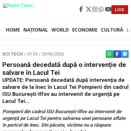
LIVE
HOME
NAȚIONAL
WORLD
ECONOMIE
CULTURĂ
L
SCI TECH
01:03 / 29/06/2026
WHATSAPP
FACEBO
TEL
Persoană decedată după o intervenție de
salvare în Lacul Tei
UPDATE: Persoană decedată după intervenția de
salvare de la înec în Lacul Tei Pompierii din cadrul
ISU București-Ilfov au intervenit de urgență pe
Lacul Tei...
Pompierii din cadrul ISU București-Ilfov au intervenit de
urgență pe Lacul Tei pentru salvarea unei persoane aflate
în pericol de înec. Din păcate, victima nu a răspuns