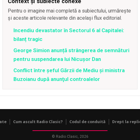
Context și subiecte conexe
Pentru o imagine mai completă a subiectului, urmărește
și aceste articole relevante din același flux editorial.
Incendiu devastator în Sectorul 6 al Capitalei:
bilanț tragic
George Simion anunță strângerea de semnături
pentru suspendarea lui Nicușor Dan
Conflict între şeful Gărzii de Mediu şi ministra
Buzoianu după anunţul controalelor
tate
Cum ascult Radio Clasic?
Codul de conduită
Drept la repli
© Radio Clasic, 2026