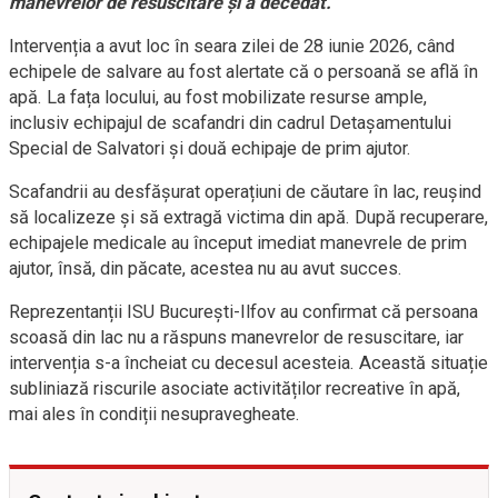
manevrelor de resuscitare și a decedat.
Intervenția a avut loc în seara zilei de 28 iunie 2026, când
echipele de salvare au fost alertate că o persoană se află în
apă. La fața locului, au fost mobilizate resurse ample,
inclusiv echipajul de scafandri din cadrul Detașamentului
Special de Salvatori și două echipaje de prim ajutor.
Scafandrii au desfășurat operațiuni de căutare în lac, reușind
să localizeze și să extragă victima din apă. După recuperare,
echipajele medicale au început imediat manevrele de prim
ajutor, însă, din păcate, acestea nu au avut succes.
Reprezentanții ISU București-Ilfov au confirmat că persoana
scoasă din lac nu a răspuns manevrelor de resuscitare, iar
intervenția s-a încheiat cu decesul acesteia. Această situație
subliniază riscurile asociate activităților recreative în apă,
mai ales în condiții nesupravegheate.