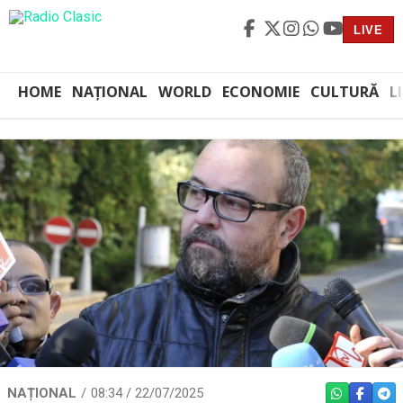
LIVE
HOME
NAȚIONAL
WORLD
ECONOMIE
CULTURĂ
L
NAȚIONAL
08:34 / 22/07/2025
WHATSAPP
FACEBO
TEL