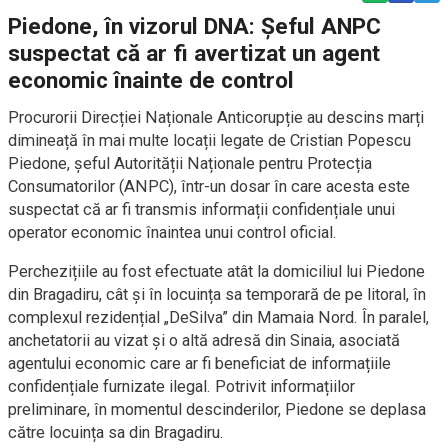
Piedone, în vizorul DNA: Șeful ANPC
suspectat că ar fi avertizat un agent
economic înainte de control
Procurorii Direcției Naționale Anticorupție au descins marți
dimineață în mai multe locații legate de Cristian Popescu
Piedone, șeful Autorității Naționale pentru Protecția
Consumatorilor (ANPC), într-un dosar în care acesta este
suspectat că ar fi transmis informații confidențiale unui
operator economic înaintea unui control oficial.
Perchezițiile au fost efectuate atât la domiciliul lui Piedone
din Bragadiru, cât și în locuința sa temporară de pe litoral, în
complexul rezidențial „DeSilva” din Mamaia Nord. În paralel,
anchetatorii au vizat și o altă adresă din Sinaia, asociată
agentului economic care ar fi beneficiat de informațiile
confidențiale furnizate ilegal. Potrivit informațiilor
preliminare, în momentul descinderilor, Piedone se deplasa
către locuința sa din Bragadiru.