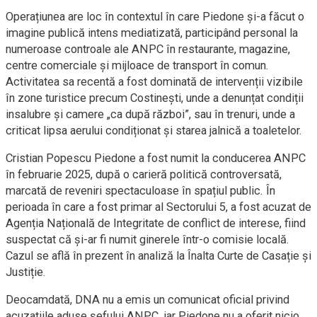
Operațiunea are loc în contextul în care Piedone și-a făcut o
imagine publică intens mediatizată, participând personal la
numeroase controale ale ANPC în restaurante, magazine,
centre comerciale și mijloace de transport în comun.
Activitatea sa recentă a fost dominată de intervenții vizibile
în zone turistice precum Costinești, unde a denunțat condiții
insalubre și camere „ca după război”, sau în trenuri, unde a
criticat lipsa aerului condiționat și starea jalnică a toaletelor.
Cristian Popescu Piedone a fost numit la conducerea ANPC
în februarie 2025, după o carieră politică controversată,
marcată de reveniri spectaculoase în spațiul public. În
perioada în care a fost primar al Sectorului 5, a fost acuzat de
Agenția Națională de Integritate de conflict de interese, fiind
suspectat că și-ar fi numit ginerele într-o comisie locală.
Cazul se află în prezent în analiză la Înalta Curte de Casație și
Justiție.
Deocamdată, DNA nu a emis un comunicat oficial privind
acuzațiile aduse șefului ANPC, iar Piedone nu a oferit nicio