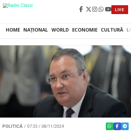
LIVE
HOME
NAȚIONAL
WORLD
ECONOMIE
CULTURĂ
L
POLITICĂ
07:33 / 08/11/2024
WHATSAPP
FACEBO
TEL