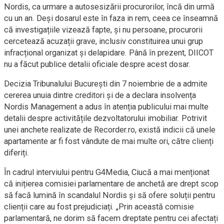
Nordis, ca urmare a autosesizării procurorilor, încă din urmă
cu un an. Deși dosarul este în faza in rem, ceea ce înseamnă
că investigațiile vizează fapte, și nu persoane, procurorii
cercetează acuzații grave, inclusiv constituirea unui grup
infracțional organizat și delapidare. Până în prezent, DIICOT
nu a făcut publice detalii oficiale despre acest dosar.
Decizia Tribunalului București din 7 noiembrie de a admite
cererea unuia dintre creditori și de a declara insolvența
Nordis Management a adus în atenția publicului mai multe
detalii despre activitățile dezvoltatorului imobiliar. Potrivit
unei anchete realizate de Recorder.ro, există indicii că unele
apartamente ar fi fost vândute de mai multe ori, către clienți
diferiți.
În cadrul interviului pentru G4Media, Ciucă a mai menționat
că inițierea comisiei parlamentare de anchetă are drept scop
să facă lumină în scandalul Nordis și să ofere soluții pentru
clienții care au fost prejudiciați. „Prin această comisie
parlamentară, ne dorim să facem dreptate pentru cei afectați