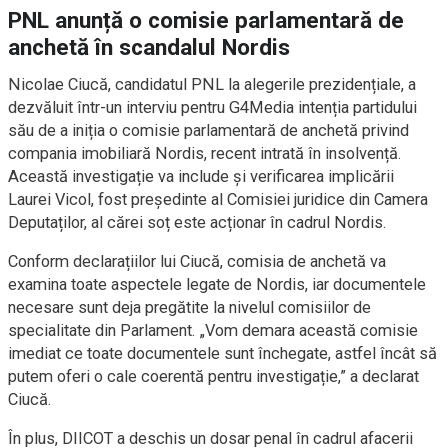
PNL anunță o comisie parlamentară de
anchetă în scandalul Nordis
Nicolae Ciucă, candidatul PNL la alegerile prezidențiale, a
dezvăluit într-un interviu pentru G4Media intenția partidului
său de a iniția o comisie parlamentară de anchetă privind
compania imobiliară Nordis, recent intrată în insolvență.
Această investigație va include și verificarea implicării
Laurei Vicol, fost președinte al Comisiei juridice din Camera
Deputaților, al cărei soț este acționar în cadrul Nordis.
Conform declarațiilor lui Ciucă, comisia de anchetă va
examina toate aspectele legate de Nordis, iar documentele
necesare sunt deja pregătite la nivelul comisiilor de
specialitate din Parlament. „Vom demara această comisie
imediat ce toate documentele sunt închegate, astfel încât să
putem oferi o cale coerentă pentru investigație,” a declarat
Ciucă.
În plus, DIICOT a deschis un dosar penal în cadrul afacerii