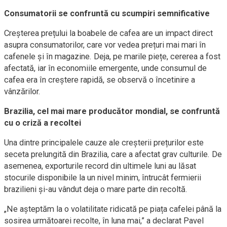
Consumatorii se confruntă cu scumpiri semnificative
Creșterea prețului la boabele de cafea are un impact direct
asupra consumatorilor, care vor vedea prețuri mai mari în
cafenele și în magazine. Deja, pe marile piețe, cererea a fost
afectată, iar în economiile emergente, unde consumul de
cafea era în creștere rapidă, se observă o încetinire a
vânzărilor.
Brazilia, cel mai mare producător mondial, se confruntă
cu o criză a recoltei
Una dintre principalele cauze ale creșterii prețurilor este
seceta prelungită din Brazilia, care a afectat grav culturile. De
asemenea, exporturile record din ultimele luni au lăsat
stocurile disponibile la un nivel minim, întrucât fermierii
brazilieni și-au vândut deja o mare parte din recoltă.
„Ne așteptăm la o volatilitate ridicată pe piața cafelei până la
sosirea următoarei recolte, în luna mai,” a declarat Pavel