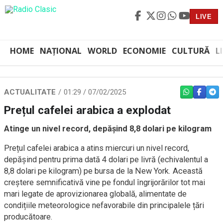
LIVE
HOME
NAȚIONAL
WORLD
ECONOMIE
CULTURĂ
L
ACTUALITATE
01:29 / 07/02/2025
WHATSAPP
FACEBO
TEL
Prețul cafelei arabica a explodat
Atinge un nivel record, depășind 8,8 dolari pe kilogram
Prețul cafelei arabica a atins miercuri un nivel record,
depășind pentru prima dată 4 dolari pe livră (echivalentul a
8,8 dolari pe kilogram) pe bursa de la New York. Această
creștere semnificativă vine pe fondul îngrijorărilor tot mai
mari legate de aprovizionarea globală, alimentate de
condițiile meteorologice nefavorabile din principalele țări
producătoare.