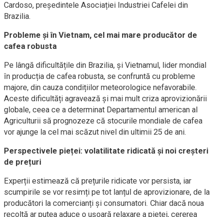
Cardoso, președintele Asociației Industriei Cafelei din
Brazilia.
Probleme și în Vietnam, cel mai mare producător de
cafea robusta
Pe lângă dificultățile din Brazilia, și Vietnamul, lider mondial
în producția de cafea robusta, se confruntă cu probleme
majore, din cauza condițiilor meteorologice nefavorabile.
Aceste dificultăți agravează și mai mult criza aprovizionării
globale, ceea ce a determinat Departamentul american al
Agriculturii să prognozeze că stocurile mondiale de cafea
vor ajunge la cel mai scăzut nivel din ultimii 25 de ani.
Perspectivele pieței: volatilitate ridicată și noi creșteri
de prețuri
Experții estimează că prețurile ridicate vor persista, iar
scumpirile se vor resimți pe tot lanțul de aprovizionare, de la
producători la comercianți și consumatori. Chiar dacă noua
recoltă ar putea aduce o ușoară relaxare a pieței, cererea