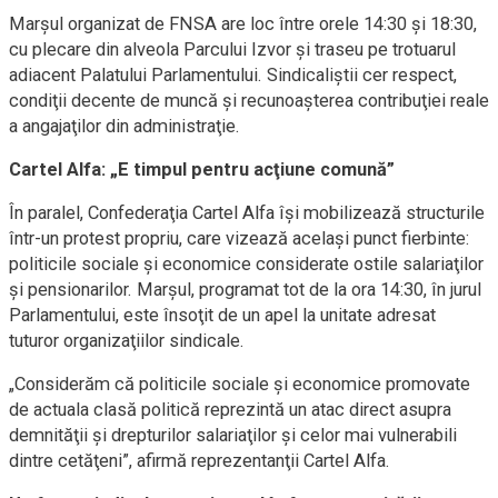
Marşul organizat de FNSA are loc între orele 14:30 şi 18:30,
cu plecare din alveola Parcului Izvor şi traseu pe trotuarul
adiacent Palatului Parlamentului. Sindicaliştii cer respect,
condiţii decente de muncă şi recunoaşterea contribuţiei reale
a angajaţilor din administraţie.
Cartel Alfa: „E timpul pentru acţiune comună”
În paralel, Confederaţia Cartel Alfa îşi mobilizează structurile
într-un protest propriu, care vizează acelaşi punct fierbinte:
politicile sociale şi economice considerate ostile salariaţilor
şi pensionarilor. Marşul, programat tot de la ora 14:30, în jurul
Parlamentului, este însoţit de un apel la unitate adresat
tuturor organizaţiilor sindicale.
„Considerăm că politicile sociale şi economice promovate
de actuala clasă politică reprezintă un atac direct asupra
demnităţii şi drepturilor salariaţilor şi celor mai vulnerabili
dintre cetăţeni”, afirmă reprezentanţii Cartel Alfa.