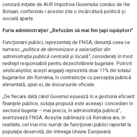
cenzură iniţiate de AUR împotriva Guvernului condus de Ilie
Bolojan, conferindu-i acestei zile o încărcătură politică şi
socială aparte.
Furia administraţiei: „Refuzăm să mai fim ţapi ispăşitori”
Funcţionarii publici, reprezentaţi de FNSA, denunţă ceea ce
numesc
„politica de demonizare a salariaţilor din
administraţia publică centrală şi locală”
, consideraţi în mod
nedrept responsabili pentru dezechilibrele bugetare. Potrivit
sindicaliştilor, aceşti angajaţi reprezintă doar 11% din totalul
bugetarilor din România, în contradicţie cu percepţia publică
alimentată, spun ei, de discursurile oficiale.
„De fiecare dată când Guvernul eşuează în a gestiona eficient
finanţele publice, soluţia propusă este aceeaşi: concedieri în
sectorul bugetar – mai precis, în administraţia publică”,
avertizează FNSA. Aceştia subliniază că România are, în
realitate, cel mai mic număr de funcţionari publici raportat la
populaţia deservită, din întreaga Uniune Europeană.