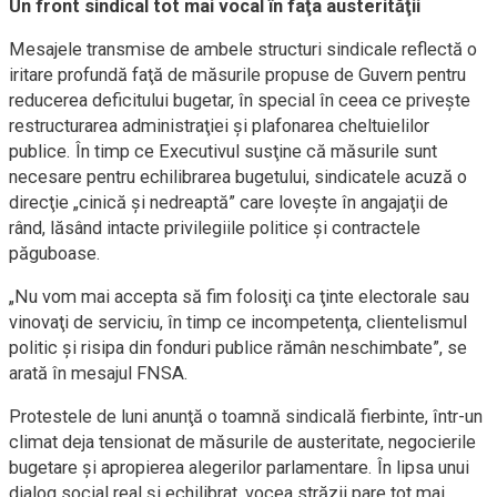
Un front sindical tot mai vocal în faţa austerităţii
Mesajele transmise de ambele structuri sindicale reflectă o
iritare profundă faţă de măsurile propuse de Guvern pentru
reducerea deficitului bugetar, în special în ceea ce priveşte
restructurarea administraţiei şi plafonarea cheltuielilor
publice. În timp ce Executivul susţine că măsurile sunt
necesare pentru echilibrarea bugetului, sindicatele acuză o
direcţie „cinică şi nedreaptă” care loveşte în angajaţii de
rând, lăsând intacte privilegiile politice şi contractele
păguboase.
„Nu vom mai accepta să fim folosiţi ca ţinte electorale sau
vinovaţi de serviciu, în timp ce incompetenţa, clientelismul
politic şi risipa din fonduri publice rămân neschimbate”, se
arată în mesajul FNSA.
Protestele de luni anunţă o toamnă sindicală fierbinte, într-un
climat deja tensionat de măsurile de austeritate, negocierile
bugetare şi apropierea alegerilor parlamentare. În lipsa unui
dialog social real şi echilibrat, vocea străzii pare tot mai