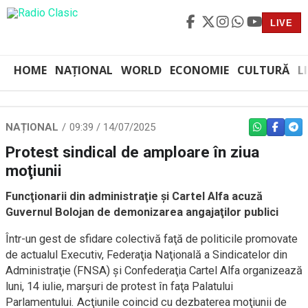
LIVE
HOME
NAȚIONAL
WORLD
ECONOMIE
CULTURĂ
L
NAȚIONAL
09:39 / 14/07/2025
WHATSAPP
FACEBO
TEL
Protest sindical de amploare în ziua
moţiunii
Funcţionarii din administraţie şi Cartel Alfa acuză
Guvernul Bolojan de demonizarea angajaţilor publici
Într-un gest de sfidare colectivă faţă de politicile promovate
de actualul Executiv, Federaţia Naţională a Sindicatelor din
Administraţie (FNSA) şi Confederaţia Cartel Alfa organizează
luni, 14 iulie, marşuri de protest în faţa Palatului
Parlamentului. Acţiunile coincid cu dezbaterea moţiunii de