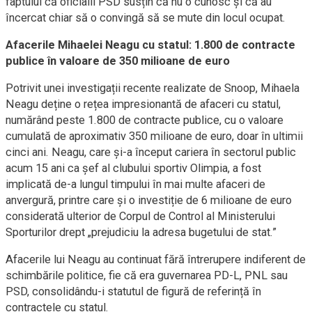
faptului că oficialii PSD susțin că nu o cunosc și că au
încercat chiar să o convingă să se mute din locul ocupat.
Afacerile Mihaelei Neagu cu statul: 1.800 de contracte
publice în valoare de 350 milioane de euro
Potrivit unei investigații recente realizate de Snoop, Mihaela
Neagu deține o rețea impresionantă de afaceri cu statul,
numărând peste 1.800 de contracte publice, cu o valoare
cumulată de aproximativ 350 milioane de euro, doar în ultimii
cinci ani. Neagu, care și-a început cariera în sectorul public
acum 15 ani ca șef al clubului sportiv Olimpia, a fost
implicată de-a lungul timpului în mai multe afaceri de
anvergură, printre care și o investiție de 6 milioane de euro
considerată ulterior de Corpul de Control al Ministerului
Sporturilor drept „prejudiciu la adresa bugetului de stat.”
Afacerile lui Neagu au continuat fără întrerupere indiferent de
schimbările politice, fie că era guvernarea PD-L, PNL sau
PSD, consolidându-i statutul de figură de referință în
contractele cu statul.