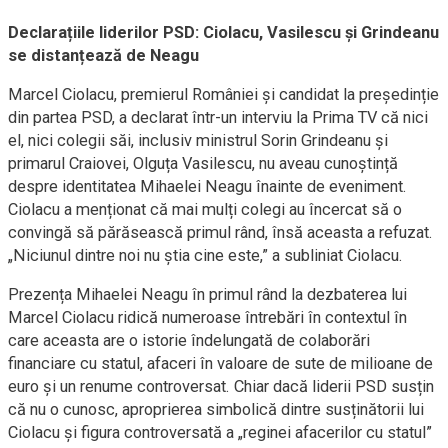
Declarațiile liderilor PSD: Ciolacu, Vasilescu și Grindeanu
se distanțează de Neagu
Marcel Ciolacu, premierul României și candidat la președinție
din partea PSD, a declarat într-un interviu la Prima TV că nici
el, nici colegii săi, inclusiv ministrul Sorin Grindeanu și
primarul Craiovei, Olguța Vasilescu, nu aveau cunoștință
despre identitatea Mihaelei Neagu înainte de eveniment.
Ciolacu a menționat că mai mulți colegi au încercat să o
convingă să părăsească primul rând, însă aceasta a refuzat.
„Niciunul dintre noi nu știa cine este,” a subliniat Ciolacu.
Prezența Mihaelei Neagu în primul rând la dezbaterea lui
Marcel Ciolacu ridică numeroase întrebări în contextul în
care aceasta are o istorie îndelungată de colaborări
financiare cu statul, afaceri în valoare de sute de milioane de
euro și un renume controversat. Chiar dacă liderii PSD susțin
că nu o cunosc, aproprierea simbolică dintre susținătorii lui
Ciolacu și figura controversată a „reginei afacerilor cu statul”