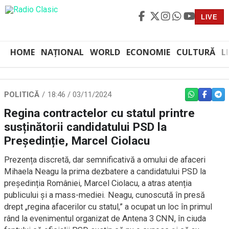
LIVE
HOME
NAȚIONAL
WORLD
ECONOMIE
CULTURĂ
L
POLITICĂ
18:46 / 03/11/2024
WHATSAPP
FACEBO
TEL
Regina contractelor cu statul printre
susținătorii candidatului PSD la
Președinție, Marcel Ciolacu
Prezența discretă, dar semnificativă a omului de afaceri
Mihaela Neagu la prima dezbatere a candidatului PSD la
președinția României, Marcel Ciolacu, a atras atenția
publicului și a mass-mediei. Neagu, cunoscută în presă
drept „regina afacerilor cu statul,” a ocupat un loc în primul
rând la evenimentul organizat de Antena 3 CNN, în ciuda