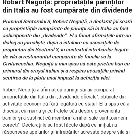
Robert Negoiță: proprietățile părinților
din Italia au fost cumpărate din dividende
Primarul Sectorului 3, Robert Negoiță, a declarat joi seară
că proprietățile cumpărate de părinții săi în Italia au fost
achiziționate din „dividende”. El a făcut afirmațiile într-un
dialog cu jurnaliștii, după o întâlnire cu asociațiile de
proprietari din Sectorul 3, în contextul întrebărilor legate
de vila și restaurantul cumpărate de familia sa la
Civitavecchia. Negoiță a mai spus că este prieten bun cu
primarul din orașul italian și a respins acuzațiile privind
scutirea de la plata unui impozit la achiziția vilei.
Robert Negoiță a afirmat că părinții săi au cumpărat
proprietățile din Italia din „dividende oficiale”, obținute din
activitate economică fără legătură cu statul. El a spus că a
discutat cu mama și cu fratele său despre proveniența
banilor și a susținut că membrii familiei sale sunt „oameni
corecți”. Declarațiile au fost făcute după ce, inițial, nu
răspunsese apelurilor și întrebărilor adresate despre vila și