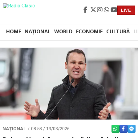
LIVE
HOME
NAȚIONAL
WORLD
ECONOMIE
CULTURĂ
L
NAȚIONAL
08:58 / 13/03/2026
WHATSAPP
FACEBO
TEL