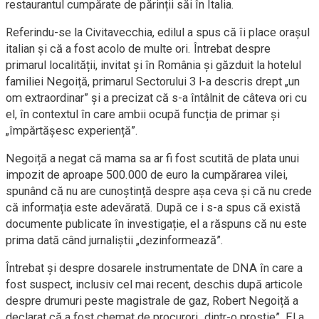
restaurantul cumpărate de părinții săi în Italia.
Referindu-se la Civitavecchia, edilul a spus că îi place orașul
italian și că a fost acolo de multe ori. Întrebat despre
primarul localității, invitat și în România și găzduit la hotelul
familiei Negoiță, primarul Sectorului 3 l-a descris drept „un
om extraordinar” și a precizat că s-a întâlnit de câteva ori cu
el, în contextul în care ambii ocupă funcția de primar și
„împărtășesc experiență”.
Negoiță a negat că mama sa ar fi fost scutită de plata unui
impozit de aproape 500.000 de euro la cumpărarea vilei,
spunând că nu are cunoștință despre așa ceva și că nu crede
că informația este adevărată. După ce i s-a spus că există
documente publicate în investigație, el a răspuns că nu este
prima dată când jurnaliștii „dezinformează”.
Întrebat și despre dosarele instrumentate de DNA în care a
fost suspect, inclusiv cel mai recent, deschis după articole
despre drumuri peste magistrale de gaz, Robert Negoiță a
declarat că a fost chemat de procurori „dintr-o prostie”. El a