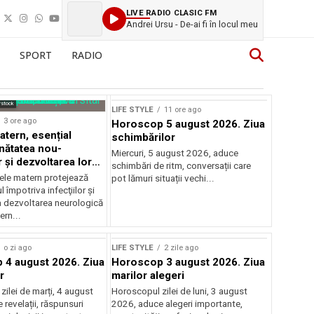
LIVE RADIO CLASIC FM
Andrei Ursu - De-ai fi în locul meu
SPORT
RADIO
rstock
LIFE STYLE
11 ore ago
3 ore ago
Horoscop 5 august 2026. Ziua
atern, esențial
schimbărilor
nătatea nou-
Miercuri, 5 august 2026, aduce
 și dezvoltarea lor
schimbări de ritm, conversații care
ică
ele matern protejează
pot lămuri situații vechi...
 împotriva infecţiilor şi
a dezvoltarea neurologică
ern...
o zi ago
LIFE STYLE
2 zile ago
4 august 2026. Ziua
Horoscop 3 august 2026. Ziua
r
marilor alegeri
ilei de marți, 4 august
Horoscopul zilei de luni, 3 august
revelații, răspunsuri
2026, aduce alegeri importante,