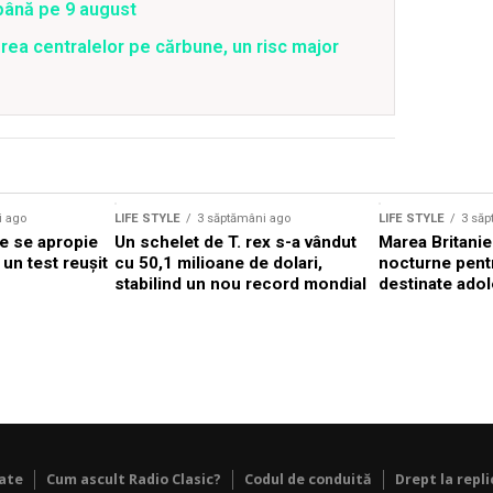
 până pe 9 august
rea centralelor pe cărbune, un risc major
Sursă foto: Shutterstock
i ago
LIFE STYLE
3 săptămâni ago
LIFE STYLE
3 săp
re se apropie
Un schelet de T. rex s-a vândut
Marea Britanie
un test reușit
cu 50,1 milioane de dolari,
nocturne pentr
stabilind un nou record mondial
destinate adol
tate
Cum ascult Radio Clasic?
Codul de conduită
Drept la repli