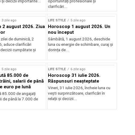
și decizii importante...
oportunități profesionale și
clarificări...
3 zile ago
LIFE STYLE
5 zile ago
2 august 2026. Ziua
Horoscop 1 august 2026. Un
lor
nou început
zilei de duminică, 2
Sâmbătă, 1 august 2026, deschide
 aduce clarificări
luna cu energie de schimbare, curaj și
 decizii cumpătate și
dorința de...
5 zile ago
LIFE STYLE
6 zile ago
aută 85.000 de
Horoscop 31 iulie 2026.
trăini, salarii de până
Răspunsuri neașteptate
de euro pe lună
Vineri, 31 iulie 2026, încheie luna cu
vești surprinzătoare, clarificări în
tă 85.000 de angajați
relații și decizii...
arii de până la 7.000 de