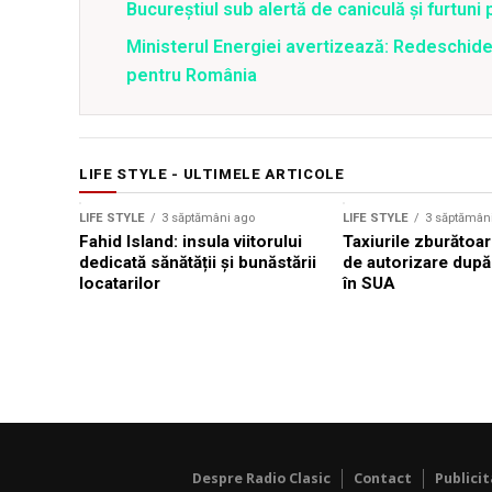
Bucureștiul sub alertă de caniculă și furtuni
Ministerul Energiei avertizează: Redeschide
pentru România
LIFE STYLE - ULTIMELE ARTICOLE
LIFE STYLE
3 săptămâni ago
LIFE STYLE
3 săptămân
Fahid Island: insula viitorului
Taxiurile zburătoa
dedicată sănătății și bunăstării
de autorizare după 
locatarilor
în SUA
Despre Radio Clasic
Contact
Publici