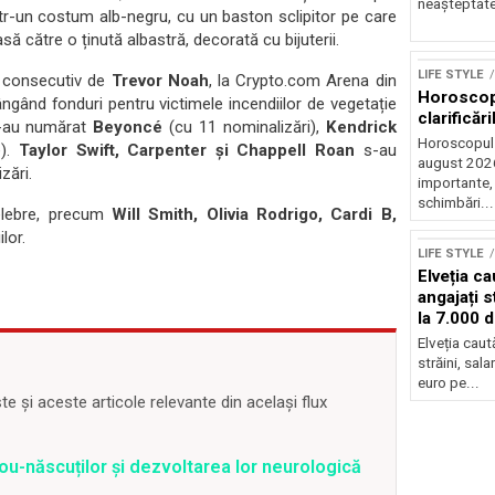
neașteptate 
tr-un costum alb-negru, cu un baston sclipitor pe care
ă către o ținută albastră, decorată cu bijuterii.
LIFE STYLE
n consecutiv de
Trevor Noah
, la Crypto.com Arena din
Horoscop 
ângând fonduri pentru victimele incendiilor de vegetație
clarificări
 s-au numărat
Beyoncé
(cu 11 nominalizări),
Kendrick
Horoscopul 
e).
Taylor Swift, Carpenter și Chappell Roan
s-au
august 2026,
zări.
importante,
schimbări...
celebre, precum
Will Smith, Olivia Rodrigo, Cardi B,
lor.
LIFE STYLE
Elveția c
angajați s
la 7.000 
Elveția cau
străini, sal
euro pe...
 și aceste articole relevante din același flux
ou-născuților și dezvoltarea lor neurologică