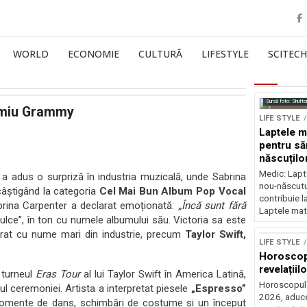
WORLD
ECONOMIE
CULTURĂ
LIFESTYLE
SCITECH
Sursă foto: Shutte
remiu Grammy
LIFE STYLE
Laptele m
pentru să
născuților
neurolog
Medic: Lapt
a adus o surpriză în industria muzicală, unde Sabrina
nou-născutul
câștigând la categoria
Cel Mai Bun Album Pop Vocal
contribuie l
abrina Carpenter a declarat emoționată:
„Încă sunt fără
Laptele mat
dulce”, în ton cu numele albumului său. Victoria sa este
urat cu nume mari din industrie, precum
Taylor Swift,
LIFE STYLE
Horoscop 
revelațiilo
 turneul
Eras Tour
al lui Taylor Swift în America Latină,
Horoscopul z
ul ceremoniei. Artista a interpretat piesele
„Espresso”
2026, aduce 
omente de dans, schimbări de costume și un început