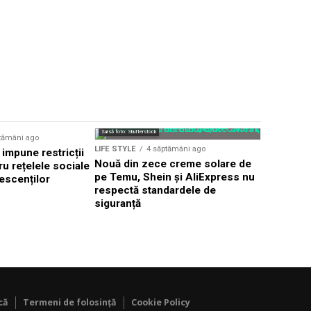
Sursă foto: Shutte
Sursă foto: Shutterstock
tămâni ago
LIFE STYLE
LIFE STYLE
4 săptămâni ago
 impune restricții
Tinerii di
Nouă din zece creme solare de
u rețelele sociale
spiritual 
pe Temu, Shein și AliExpress nu
escenților
renume
respectă standardele de
siguranță
că
Termeni de folosință
Cookie Policy