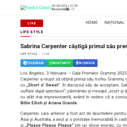
06.08.2026 | 22:58
Bucuresti
--°C
HOME
NAȚIONAL
LIFE STYLE
Sabrina Carpenter câștigă primul său p
LIFE STYLE
17:45
TELEGRAM
WHATSAPP
FACEBOOK
Los Angeles, 3 februarie – Gala Premiilor Grammy 2025 
Carpenter a reușit să obțină primul său trofeu Grammy, 
cu
„Short n’ Sweet”
. În discursul său de acceptare, S
suflare după spectacol”
, păstrându-și mesajul „scurt și 
cu atât mai impresionantă, având în vedere că a conc
Billie Eilish și Ariana Grande
.
Carpenter, care anterior a fost act de deschidere pentru
Asia și Australia, a avut și o prestație memorabilă în cadr
și
„Please Please Please”
într-un show energic, cu m