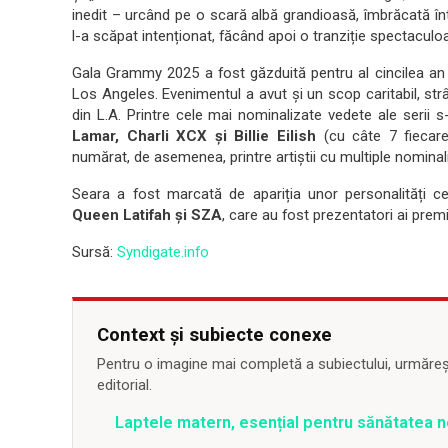
inedit – urcând pe o scară albă grandioasă, îmbrăcată în
l-a scăpat intenționat, făcând apoi o tranziție spectaculoas
Gala Grammy 2025 a fost găzduită pentru al cincilea a
Los Angeles. Evenimentul a avut și un scop caritabil, str
din L.A. Printre cele mai nominalizate vedete ale serii
Lamar, Charli XCX și Billie Eilish
(cu câte 7 fiecar
numărat, de asemenea, printre artiștii cu multiple nominali
Seara a fost marcată de apariția unor personalități 
Queen Latifah și SZA
, care au fost prezentatori ai premii
Sursă:
Syndigate.info
Context și subiecte conexe
Pentru o imagine mai completă a subiectului, urmărește
editorial.
Laptele matern, esențial pentru sănătatea n