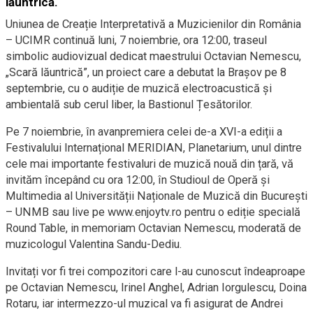
lăuntrică.
Uniunea de Creație Interpretativă a Muzicienilor din România
– UCIMR continuă luni, 7 noiembrie, ora 12:00, traseul
simbolic audiovizual dedicat maestrului Octavian Nemescu,
„Scară lăuntrică”, un proiect care a debutat la Brașov pe 8
septembrie, cu o audiție de muzică electroacustică și
ambientală sub cerul liber, la Bastionul Țesătorilor.
Pe 7 noiembrie, în avanpremiera celei de-a XVI-a ediții a
Festivalului Internațional MERIDIAN, Planetarium, unul dintre
cele mai importante festivaluri de muzică nouă din țară, vă
invităm începând cu ora 12:00, în Studioul de Operă și
Multimedia al Universității Naționale de Muzică din București
– UNMB sau live pe www.enjoytv.ro pentru o ediție specială
Round Table, in memoriam Octavian Nemescu, moderată de
muzicologul Valentina Sandu-Dediu.
Invitați vor fi trei compozitori care l-au cunoscut îndeaproape
pe Octavian Nemescu, Irinel Anghel, Adrian Iorgulescu, Doina
Rotaru, iar intermezzo-ul muzical va fi asigurat de Andrei