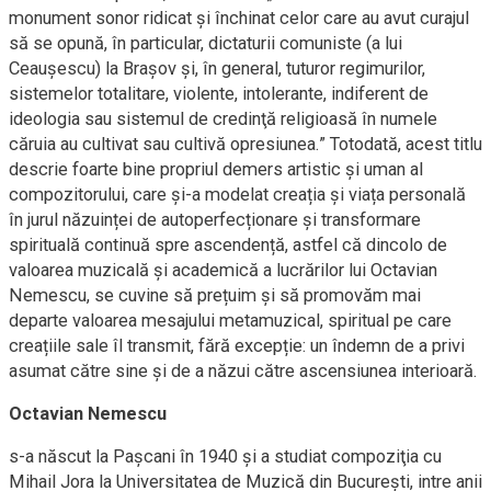
monument sonor ridicat şi închinat celor care au avut curajul
să se opună, în particular, dictaturii comuniste (a lui
Ceauşescu) la Braşov şi, în general, tuturor regimurilor,
sistemelor totalitare, violente, intolerante, indiferent de
ideologia sau sistemul de credinţă religioasă în numele
căruia au cultivat sau cultivă opresiunea.” Totodată, acest titlu
descrie foarte bine propriul demers artistic și uman al
compozitorului, care și-a modelat creația și viața personală
în jurul năzuinței de autoperfecționare și transformare
spirituală continuă spre ascendență, astfel că dincolo de
valoarea muzicală și academică a lucrărilor lui Octavian
Nemescu, se cuvine să prețuim și să promovăm mai
departe valoarea mesajului metamuzical, spiritual pe care
creațiile sale îl transmit, fără excepție: un îndemn de a privi
asumat către sine și de a năzui către ascensiunea interioară.
Octavian Nemescu
s-a născut la Pașcani în 1940 și a studiat compoziţia cu
Mihail Jora la Universitatea de Muzică din Bucureşti, intre anii