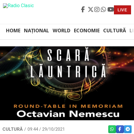
LIVE
HOME
NAȚIONAL
WORLD
ECONOMIE
CULTURĂ
L
CULTURĂ
09:44 / 29/10/2021
WHATSAPP
FACEBO
TEL