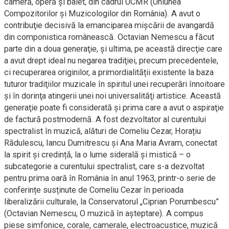
cameră, operă şi balet, din cadrul UCMR (Uniunea
Compozitorilor şi Muzicologilor din România). A avut o
contribuţie decisivă la emanciparea mişcării de avangardă
din componistica românească. Octavian Nemescu a făcut
parte din a doua generaţie, și ultima, pe această direcţie care
a avut drept ideal nu negarea tradiţiei, precum precedentele,
ci recuperarea originilor, a primordialității existente la baza
tuturor tradiţiilor muzicale în spiritul unei recuperări înnoitoare
şi în dorinţa atingerii unei noi universalităţi artistice. Această
generaţie poate fi considerată şi prima care a avut o aspiraţie
de factură postmodernă. A fost dezvoltator al curentului
spectralist în muzică, alături de Corneliu Cezar, Horațiu
Rădulescu, Iancu Dumitrescu și Ana Maria Avram, conectat
la spirit și credință, la o lume siderală și mistică – o
subcategorie a curentului spectralist, care s-a dezvoltat
pentru prima oară în România în anul 1963, printr-o serie de
conferințe susținute de Corneliu Cezar în perioada
liberalizării culturale, la Conservatorul „Ciprian Porumbescu”
(Octavian Nemescu, O muzică în așteptare). A compus
piese simfonice, corale, camerale, electroacustice, muzică