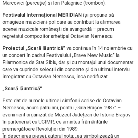
Marcovici (percuție) și Ion Palagniuc (trombon).
Festivalul Internațional MERIDIAN
îşi propune să
omagieze muzicieni-pol care au contribuit la afirmarea
scenei muzicale româneşti de avangardă – precum
regretatul compozitor arhetipal Octavian Nemescu.
Proiectul „Scară lăuntrică”
va continua în 14 noiembrie cu
un concert în cadrul Festivalului „Brave New Music” la
Filarmonica de Stat Sibiu, dar și cu montajul unui documentar
care va cuprinde selecții din concerte și din ultimul interviu
înregistrat cu Octavian Nemescu, încă nedifuzat.
„Scară lăuntrică”
Este dat de numele ultimei simfonii scrise de Octavian
Nemescu, acum patru ani, pentru „Gala Brașov 1987” –
eveniment organizat de Muzeul Județean de Istorie Brașov
în parteneriat cu UCIMR, ce amintea frământările
premergătoare Revoluției din 1989.
În descrierea piesei, autorul nota: „ea simbolizează un