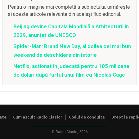
Pentru o imagine mai completă a subiectului, urmărește
și aceste articole relevante din același flux editorial.
Beijing devine Capitala Mondială a Arhitecturii în
2029, anunțat de UNESCO
Spider-Man: Brand New Day, al doilea cel mai bun
weekend de deschidere din istorie
Netflix, acționat în judecată pentru 105 milioane
de dolari după furtul unui film cu Nicolas Cage
tate
Cum ascult Radio Clasic?
Codul de conduită
Drept la repli
© Radio Clasic, 2026