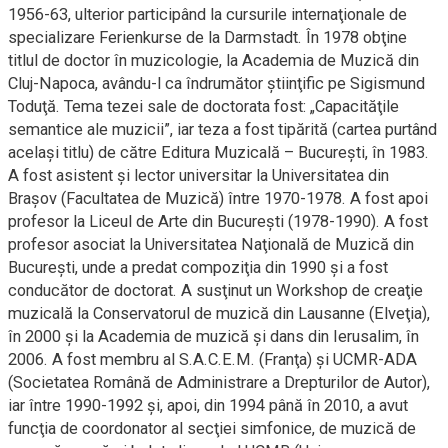
1956-63, ulterior participând la cursurile internaţionale de
specializare Ferienkurse de la Darmstadt. În 1978 obţine
titlul de doctor în muzicologie, la Academia de Muzică din
Cluj-Napoca, avându-l ca îndrumător ştiinţific pe Sigismund
Toduţă. Tema tezei sale de doctorata fost: „Capacităţile
semantice ale muzicii”, iar teza a fost tipărită (cartea purtând
acelaşi titlu) de către Editura Muzicală – Bucureşti, în 1983.
A fost asistent şi lector universitar la Universitatea din
Brașov (Facultatea de Muzică) între 1970-1978. A fost apoi
profesor la Liceul de Arte din Bucureşti (1978-1990). A fost
profesor asociat la Universitatea Naţională de Muzică din
Bucureşti, unde a predat compoziţia din 1990 şi a fost
conducător de doctorat. A susţinut un Workshop de creaţie
muzicală la Conservatorul de muzică din Lausanne (Elveţia),
în 2000 şi la Academia de muzică şi dans din Ierusalim, în
2006. A fost membru al S.A.C.E.M. (Franţa) şi UCMR-ADA
(Societatea Română de Administrare a Drepturilor de Autor),
iar între 1990-1992 şi, apoi, din 1994 până în 2010, a avut
funcţia de coordonator al secţiei simfonice, de muzică de