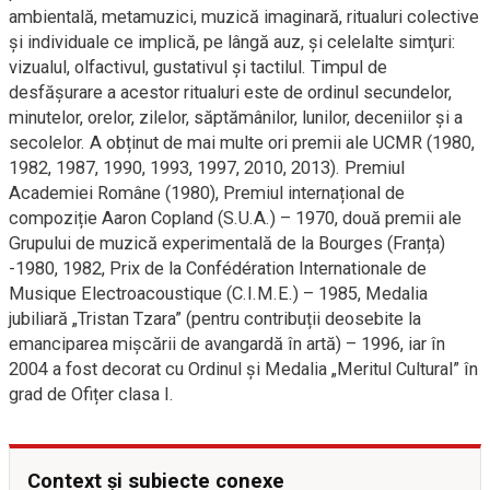
ambientală, metamuzici, muzică imaginară, ritualuri colective
şi individuale ce implică, pe lângă auz, şi celelalte simţuri:
vizualul, olfactivul, gustativul şi tactilul. Timpul de
desfăşurare a acestor ritualuri este de ordinul secundelor,
minutelor, orelor, zilelor, săptămânilor, lunilor, deceniilor şi a
secolelor. A obținut de mai multe ori premii ale UCMR (1980,
1982, 1987, 1990, 1993, 1997, 2010, 2013). Premiul
Academiei Române (1980), Premiul internațional de
compoziție Aaron Copland (S.U.A.) – 1970, două premii ale
Grupului de muzică experimentală de la Bourges (Franța)
-1980, 1982, Prix de la Confédération Internationale de
Musique Electroacoustique (C.I.M.E.) – 1985, Medalia
jubiliară „Tristan Tzara” (pentru contribuții deosebite la
emanciparea mișcării de avangardă în artă) – 1996, iar în
2004 a fost decorat cu Ordinul și Medalia „Meritul Cultural” în
grad de Ofițer clasa I.
Context și subiecte conexe