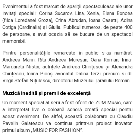
Evenimentul a fost marcat de apariții spectaculoase ale unor
invitați speciali: Corina Sucarov, Lina, Xenia, Elena Boncea
(fiica Loredanei Groza), Crina Abrudan, Ioana Casetti, Adina
Cotiga (Cardinalia) și Giulia. Publicul numeros, de peste 400
de persoane, a avut ocazia să se bucure de un spectacol
memorabil.
Printre personalitățile remarcate în public s-au numărat:
Andreea Marin, Rita Andreea Mureșan, Oana Roman, Irina-
Margareta Nistor, actrițele Andreea Chirițescu și Alexandra
Chirițescu, Ioana Picoș, avocatul Dalina Terzi, precum și dl.
Virgil Ștefan Nițulescu, directorul Muzeului Țăranului Român.
Muzică inedită și premii de excelență
Un moment special al serii a fost oferit de ZUM Music, care
a interpretat live o coloană sonoră creată special pentru
acest eveniment. De altfel, această colaborare cu Claudiu
Pavelin Galatescu va continua printr-un proiect inovator:
primul album „MUSIC FOR FASHION”.