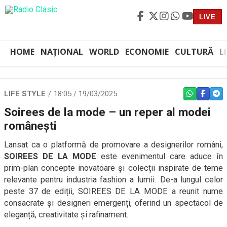
LIVE
HOME
NAȚIONAL
WORLD
ECONOMIE
CULTURĂ
L
LIFE STYLE
18:05 / 19/03/2025
WHATSAPP
FACEBO
TEL
Soirees de la mode – un reper al modei
românești
Lansat ca o platformă de promovare a designerilor români,
SOIREES DE LA MODE
este evenimentul care aduce în
prim-plan concepte inovatoare și colecții inspirate de teme
relevante pentru industria fashion a lumii. De-a lungul celor
peste 37 de ediții, SOIREES DE LA MODE a reunit nume
consacrate și designeri emergenți, oferind un spectacol de
eleganță, creativitate și rafinament.