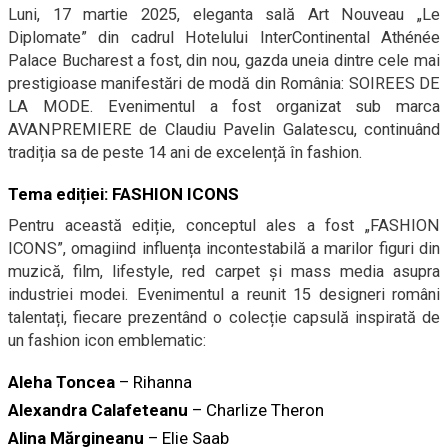
Luni, 17 martie 2025, eleganta sală Art Nouveau „Le
Diplomate” din cadrul Hotelului InterContinental Athénée
Palace Bucharest a fost, din nou, gazda uneia dintre cele mai
prestigioase manifestări de modă din România: SOIREES DE
LA MODE. Evenimentul a fost organizat sub marca
AVANPREMIERE de Claudiu Pavelin Galatescu, continuând
tradiția sa de peste 14 ani de excelență în fashion.
Tema ediției: FASHION ICONS
Pentru această ediție, conceptul ales a fost „FASHION
ICONS”, omagiind influența incontestabilă a marilor figuri din
muzică, film, lifestyle, red carpet și mass media asupra
industriei modei. Evenimentul a reunit 15 designeri români
talentați, fiecare prezentând o colecție capsulă inspirată de
un fashion icon emblematic:
Aleha Toncea
– Rihanna
Alexandra Calafeteanu
– Charlize Theron
Alina Mărgineanu
– Elie Saab