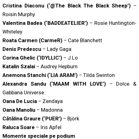
Cristina Diaconu (‘@The Black The Black Sheep’)
–
Roisin Murphy
Valentina Badea (‘BADDEATELIER’)
– Rosie Huntington-
Whiteley
Roata Carmen (CarmeR)
– Cate Blanchett
Denis Predescu
– Lady Gaga
Corina Ghelic (‘IDYLLIC’)
– J.Lo
Katalin Szalai
– Audrey Hepburn
Anemona Stanchi (‘LIA ARAM’)
– Tilda Swinton
Alexandra Sandu (‘MAAM WITH LOVE’)
– Dolce &
Gabbana Universe
Oana De Lucia
– Zendaya
Oana Manoliu
– Madonna
Cătălina Graure (‘PUER’)
– Björk
Raluca Soare
– Iris Apfel
Momente speciale pe podium