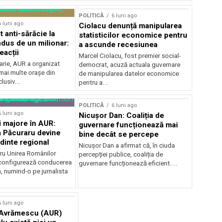
POLITICĂ
6 luni ago
6 luni ago
Ciolacu denunță manipularea
 anti-sărăcie la
statisticilor economice pentru
ndus de un milionar:
a ascunde recesiunea
reacții
Marcel Ciolacu, fost premier social-
arie, AUR a organizat
democrat, acuză actuala guvernare
mai multe orașe din
de manipularea datelor economice
lusiv...
pentru a...
POLITICĂ
6 luni ago
6 luni ago
Nicușor Dan: Coaliția de
 majore în AUR:
guvernare funcționează mai
 Păcuraru devine
bine decât se percepe
dinte regional
Nicușor Dan a afirmat că, în ciuda
tru Unirea Românilor
percepției publice, coaliția de
econfigurează conducerea
guvernare funcționează eficient....
, numind-o pe jurnalista
.
6 luni ago
 Avrămescu (AUR)