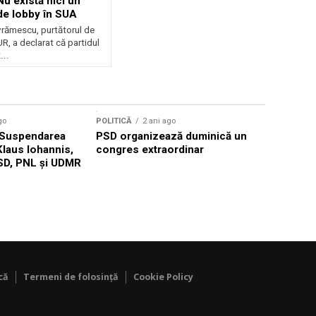
 Nu există nici un
de lobby în SUA
vrămescu, purtătorul de
R, a declarat că partidul
...
go
POLITICĂ
2 ani ago
POLITICĂ
2
: Suspendarea
PSD organizează duminică un
Nicuşor D
Klaus Iohannis,
congres extraordinar
susțineri
SD, PNL și UDMR
pe care s
câștigăm”
că
Termeni de folosință
Cookie Policy