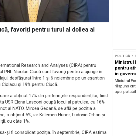
ă, favoriți pentru turul al doilea al
POLITICĂ
Ministrul 
nternational Research and Analyses (CIRA) pentru
pentru at
ul PNL Nicolae Ciucă sunt favoriți pentru a ajunge în
în guvern
ndajul, desfășurat între 1 și 6 noiembrie pe un eșantion
Ministrul En
u Ciolacu și 19% pentru Ciucă.
răspuns crit
apei potabil
care a obținut 17% din preferințele respondenților, fiind
ta USR Elena Lasconi ocupă locul al patrulea, cu 16%
djunct al NATO, Mircea Geoană, se află pe poziția a
rne, a obținut 5%, iar Kelemen Hunor, Ludovic Orban și
ții, cu câte 1%.
ă-și fi consolidat poziția. În septembrie, CIRA estima