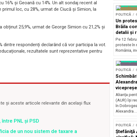
 cu 16% și Geoană cu 14%. Un alt sondaj recent al
e primul loc, cu 28%, urmat de Ciucă și Simion, la
POLITICĂ
Un protest
Brăila co
 a obținut 25,9%, urmat de George Simion cu 21,2% și
detalii și 
Pe 12 febru
% dintre respondenți declarând că vor participa la vot.
proteste în 
România, inc
educaționale, rezultatele sunt reprezentative pentru
POLITICĂ
Schimbări
Alexandra
vicepreșe
Alianța pen
(AUR) își r
 și aceste articole relevante din același flux
în Dobrogea
Alexandra..
 între PNL și PSD
POLITICĂ
ficia de un nou sistem de taxare a
Ştefăniţă