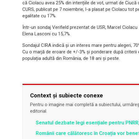
că Ciolacu avea 25% din intențiile de vot, urmat de Ciucă
CURS, publicat pe 7 noiembrie, l-a plasat pe Ciolacu tot p
egalitate cu 17%.
Într-un sondaj Verifield prezentat de USR, Marcel Ciolacu
Elena Lasconi cu 15,7%.
Sondajul CIRA indică și un interes mare pentru alegeri, 70
Cu o marjă de eroare de +/-3% și ponderare după criterii 
populația adultă din România, de 18 ani și peste.
Context și subiecte conexe
Pentru o imagine mai completă a subiectului, urmărește
editorial.
Senatul dezbate legi esențiale pentru PNRR,
Românii care călătoresc în Croația vor bene