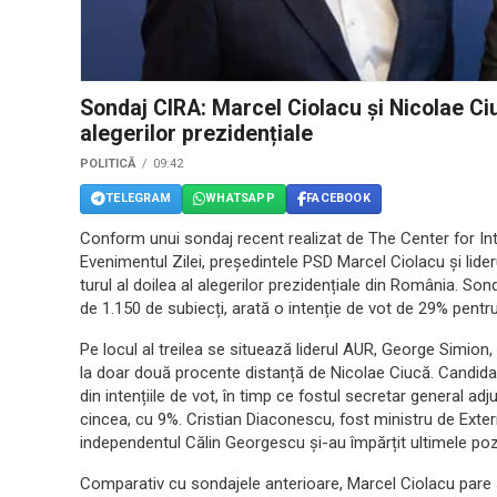
Sondaj CIRA: Marcel Ciolacu și Nicolae Ciuc
alegerilor prezidențiale
POLITICĂ
09:42
TELEGRAM
WHATSAPP
FACEBOOK
Conform unui sondaj recent realizat de The Center for I
Evenimentul Zilei, președintele PSD Marcel Ciolacu și lider
turul al doilea al alegerilor prezidențiale din România. So
de 1.150 de subiecți, arată o intenție de vot de 29% pentr
Pe locul al treilea se situează liderul AUR, George Simion, 
la doar două procente distanță de Nicolae Ciucă. Candida
din intențiile de vot, în timp ce fostul secretar general a
cincea, cu 9%. Cristian Diaconescu, fost ministru de Exte
independentul Călin Georgescu și-au împărțit ultimele pozi
Comparativ cu sondajele anterioare, Marcel Ciolacu pare s