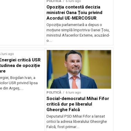
POLITICĂ
6 luni ago
Opoziția contestă decizia
ministrei Oana Țoiu privind
Acordul UE-MERCOSUR
Opoziția parlamentară a depus o
moțiune simplă împotriva Oanei Țoiu,
ministrul Afacerilor Externe, acuzând-
o...
6 luni ago
Energiei critică USR
itudinea de opoziție
are
ergiei, Bogdan Ivan, a
icilor USR privind lipsa
e din Argeș,...
POLITICĂ
6 luni ago
Social-democratul Mihai Fifor
critică dur pe liberalul
Gheorghe Falcă
Deputatul PSD Mihai Fifor a lansat
critici la adresa liberalului Gheorghe
Falcă, fost primar...