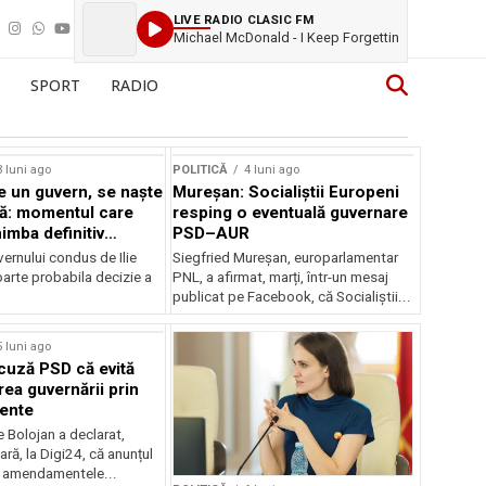
LIVE RADIO CLASIC FM
Michael McDonald - I Keep Forgettin
SPORT
RADIO
3 luni ago
POLITICĂ
4 luni ago
 un guvern, se naște
Mureșan: Socialiștii Europeni
ă: momentul care
resping o eventuală guvernare
imba definitiv
PSD–AUR
României
ernului condus de Ilie
Siegfried Mureșan, europarlamentar
oarte probabila decizie a
PNL, a afirmat, marți, într-un mesaj
publicat pe Facebook, că Socialiștii...
5 luni ago
cuză PSD că evită
ea guvernării prin
ente
ie Bolojan a declarat,
ră, la Digi24, că anunțul
 amendamentele...