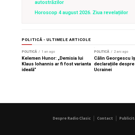
autostrăzilor
Horoscop 4 august 2026. Ziua revelațiilor
POLITICĂ - ULTIMELE ARTICOLE
POLITICĂ
1 an ago
POLITICĂ
2 ani ago
Kelemen Hunor: „Demisia lui
Călin Georgescu îș
Klaus Iohannis ar fi fost varianta
declarațiile despre
ideală”
Ucrainei
Despre Radio Clasic
Contact
Publici