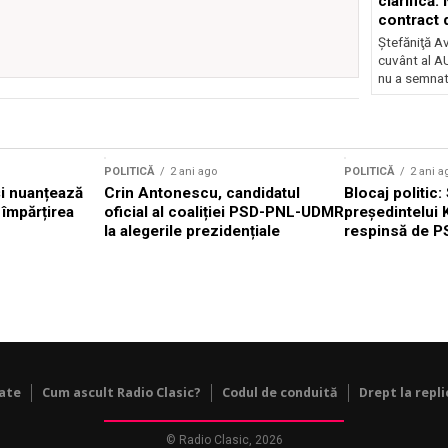
clarifică:
contract 
Ştefăniţă A
cuvânt al AU
nu a semnat
POLITICĂ
2 ani ago
POLITICĂ
2 ani a
i nuanțează
Crin Antonescu, candidatul
Blocaj politic
 împărțirea
oficial al coaliției PSD-PNL-UDMR
președintelui 
la alegerile prezidențiale
respinsă de P
tate
Cum ascult Radio Clasic?
Codul de conduită
Drept la repli
© Radio Clasic, 2026