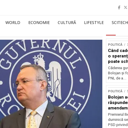
WORLD
ECONOMIE
CULTURĂ
LIFESTYLE
SCITECH
POLITICĂ
Când cade
o speranț
poate sch
politica 
Căderea guv
Bolojan și f
PNL de a...
POLITICĂ
Bolojan a
răspunder
amendam
Premierul Il
duminică sea
PSD privind