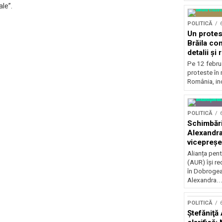
ale”.
POLITICĂ
Un protest
Brăila co
detalii și 
Pe 12 febru
proteste în 
România, inc
POLITICĂ
Schimbări
Alexandra
vicepreșe
Alianța pen
(AUR) își r
în Dobrogea
Alexandra..
POLITICĂ
Ştefăniţă