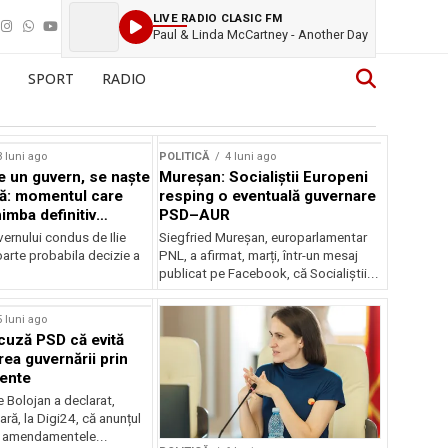
LIVE RADIO CLASIC FM
Paul & Linda McCartney - Another Day
SPORT
RADIO
3 luni ago
POLITICĂ
4 luni ago
 un guvern, se naște
Mureșan: Socialiștii Europeni
ă: momentul care
resping o eventuală guvernare
imba definitiv
PSD–AUR
României
ernului condus de Ilie
Siegfried Mureșan, europarlamentar
oarte probabila decizie a
PNL, a afirmat, marți, într-un mesaj
publicat pe Facebook, că Socialiștii...
5 luni ago
cuză PSD că evită
ea guvernării prin
ente
ie Bolojan a declarat,
ră, la Digi24, că anunțul
 amendamentele...