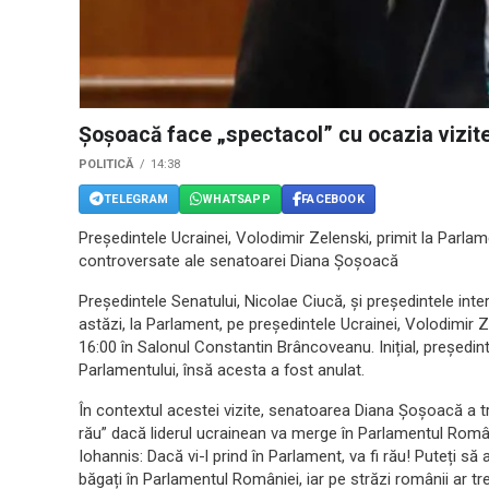
Șoșoacă face „spectacol” cu ocazia vizitei
POLITICĂ
14:38
TELEGRAM
WHATSAPP
FACEBOOK
Președintele Ucrainei, Volodimir Zelenski, primit la Parlam
controversate ale senatoarei Diana Șoșoacă
Președintele Senatului, Nicolae Ciucă, și președintele inte
astăzi, la Parlament, pe președintele Ucrainei, Volodimir Z
16:00 în Salonul Constantin Brâncoveanu. Inițial, președin
Parlamentului, însă acesta a fost anulat.
În contextul acestei vizite, senatoarea Diana Șoșoacă a tr
rău” dacă liderul ucrainean va merge în Parlamentul Româ
Iohannis: Dacă vi-l prind în Parlament, va fi rău! Puteți să 
băgați în Parlamentul României, iar pe străzi românii ar tr