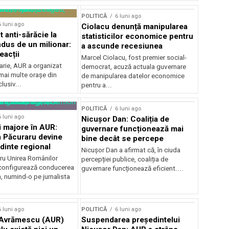
POLITICĂ
6 luni ago
6 luni ago
Ciolacu denunță manipularea
 anti-sărăcie la
statisticilor economice pentru
ndus de un milionar:
a ascunde recesiunea
reacții
Marcel Ciolacu, fost premier social-
arie, AUR a organizat
democrat, acuză actuala guvernare
mai multe orașe din
de manipularea datelor economice
lusiv...
pentru a...
POLITICĂ
6 luni ago
6 luni ago
Nicușor Dan: Coaliția de
 majore în AUR:
guvernare funcționează mai
 Păcuraru devine
bine decât se percepe
dinte regional
Nicușor Dan a afirmat că, în ciuda
tru Unirea Românilor
percepției publice, coaliția de
econfigurează conducerea
guvernare funcționează eficient....
, numind-o pe jurnalista
.
6 luni ago
POLITICĂ
6 luni ago
 Avrămescu (AUR)
Suspendarea președintelui