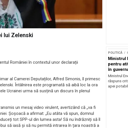
 lui Zelenski
POLITICĂ
Ministrul 
entul României în contextul unor declarații
pentru at
în guvern
Ministrul En
rimar al Camerei Deputaților, Alfred Simonis, îl primesc
răspuns crit
elenski. Întâlnirea este programată să aibă loc la ora
apei potabil
tele Ucrainei urma să susțină un discurs în plenul
ansmis un mesaj video virulent, avertizând că „va fi
niei. Șoșoacă a afirmat: „Eu atâta vă spun, domnul
aduceți tot SPP-ul din lumea asta! Să nu îndrăzniți să îl
ebui să iasă și să nu permită intrarea în țara noastră a