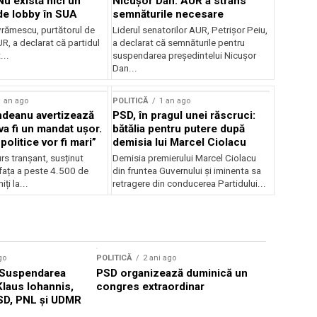
 Nu există nici un
Nicușor Dan: AUR a strâns
de lobby în SUA
semnăturile necesare
vrămescu, purtătorul de
Liderul senatorilor AUR, Petrișor Peiu,
R, a declarat că partidul
a declarat că semnăturile pentru
...
suspendarea președintelui Nicușor
Dan...
1 an ago
POLITICĂ
1 an ago
ndeanu avertizează
PSD, în pragul unei răscruci:
va fi un mandat ușor.
bătălia pentru putere după
politice vor fi mari”
demisia lui Marcel Ciolacu
urs tranșant, susținut
Demisia premierului Marcel Ciolacu
fața a peste 4.500 de
din fruntea Guvernului și iminenta sa
ți la...
retragere din conducerea Partidului...
go
POLITICĂ
2 ani ago
POLITICĂ
2
: Suspendarea
PSD organizează duminică un
Nicuşor D
Klaus Iohannis,
congres extraordinar
susțineri
SD, PNL și UDMR
pe care s
câștigăm”