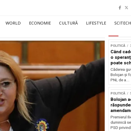
WORLD
ECONOMIE
CULTURĂ
LIFESTYLE
SCITECH
POLITICĂ
Când cade
o speranț
poate sch
politica 
Căderea guv
Bolojan și f
PNL de a...
POLITICĂ
Bolojan a
răspunder
amendam
Premierul Il
duminică sea
PSD privind