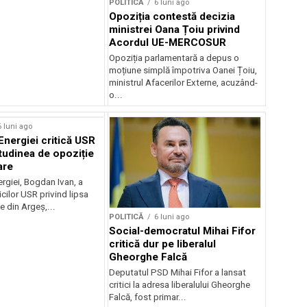
POLITICĂ
6 luni ago
Opoziția contestă decizia
ministrei Oana Țoiu privind
Acordul UE-MERCOSUR
Opoziția parlamentară a depus o
moțiune simplă împotriva Oanei Țoiu,
ministrul Afacerilor Externe, acuzând-
o...
6 luni ago
Energiei critică USR
itudinea de opoziție
are
ergiei, Bogdan Ivan, a
icilor USR privind lipsa
e din Argeș,...
POLITICĂ
6 luni ago
Social-democratul Mihai Fifor
critică dur pe liberalul
Gheorghe Falcă
Deputatul PSD Mihai Fifor a lansat
critici la adresa liberalului Gheorghe
Falcă, fost primar...