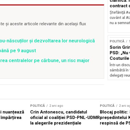
clarifică:
contract 
Ştefăniţă A
cuvânt al AU
nu a semnat
 și aceste articole relevante din același flux
ou-născuților și dezvoltarea lor neurologică
POLITICĂ
Sorin Gri
 până pe 9 august
PSD: „Nu 
Costurile 
rea centralelor pe cărbune, un risc major
Într-un disc
sâmbătă în 
delegați reuni
POLITICĂ
2 ani ago
POLITICĂ
2 ani a
i nuanțează
Crin Antonescu, candidatul
Blocaj politic
 împărțirea
oficial al coaliției PSD-PNL-UDMR
președintelui 
la alegerile prezidențiale
respinsă de P