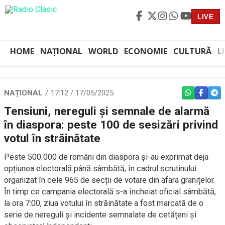
LIVE
HOME
NAȚIONAL
WORLD
ECONOMIE
CULTURĂ
L
NAȚIONAL
17:12 / 17/05/2025
WHATSAPP
FACEBO
TEL
Tensiuni, nereguli și semnale de alarmă
în diaspora: peste 100 de sesizări privind
votul în străinătate
Peste 500.000 de români din diaspora și-au exprimat deja
opțiunea electorală până sâmbătă, în cadrul scrutinului
organizat în cele 965 de secții de votare din afara granițelor.
În timp ce campania electorală s-a încheiat oficial sâmbătă,
la ora 7:00, ziua votului în străinătate a fost marcată de o
serie de nereguli și incidente semnalate de cetățeni și