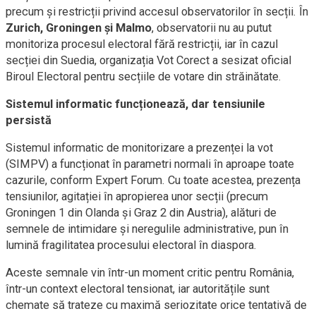
precum și restricții privind accesul observatorilor în secții. În
Zurich, Groningen și Malmo
, observatorii nu au putut
monitoriza procesul electoral fără restricții, iar în cazul
secției din Suedia, organizația Vot Corect a sesizat oficial
Biroul Electoral pentru secțiile de votare din străinătate.
Sistemul informatic funcționează, dar tensiunile
persistă
Sistemul informatic de monitorizare a prezenței la vot
(SIMPV) a funcționat în parametri normali în aproape toate
cazurile, conform Expert Forum. Cu toate acestea, prezența
tensiunilor, agitației în apropierea unor secții (precum
Groningen 1 din Olanda și Graz 2 din Austria), alături de
semnele de intimidare și neregulile administrative, pun în
lumină fragilitatea procesului electoral în diaspora.
Aceste semnale vin într-un moment critic pentru România,
într-un context electoral tensionat, iar autoritățile sunt
chemate să trateze cu maximă seriozitate orice tentativă de