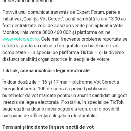
observatori independenți.
Potrivit unui comunicat transmis de Expert Forum, parte a
inițiativei „Coaliția Vot Corect”, până sâmbătă la ora 13:00 au
fost centralizate zeci de sesizări venite prin aplicația Vote
Monitor, linia verde 0800 460 002 și platforma online
www.votcorect.ro
. Cele mai frecvente probleme raportate se
referă la postarea online a fotografiilor cu buletine de vot
completate – în special pe platforma TikTok – și la diverse
disfuncționalități organizatorice în secțiile de votare.
TikTok, scena încălcării legii electorale
În doar două zile – 16 și 17 mai – platforma Vot Corect a
înregistrat peste 100 de sesizări privind publicarea
buletinelor de vot marcate pentru un anumit candidat, un gest
interzis de legea electorală. Postările, în special pe TikTok,
sugerează nu doar o necunoaștere a legii, ci și o posibilă
campanie de influențare ilegală a electoratului.
Tensiuni și incidente în șase secții de vot