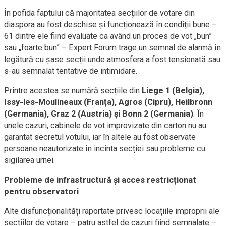
În pofida faptului că majoritatea secțiilor de votare din
diaspora au fost deschise și funcționează în condiții bune –
61 dintre ele fiind evaluate ca având un proces de vot „bun”
sau „foarte bun” – Expert Forum trage un semnal de alarmă în
legătură cu șase secții unde atmosfera a fost tensionată sau
s-au semnalat tentative de intimidare.
Printre acestea se numără secțiile din
Liege 1 (Belgia),
Issy-les-Moulineaux (Franța), Agros (Cipru), Heilbronn
(Germania), Graz 2 (Austria) și Bonn 2 (Germania)
. În
unele cazuri, cabinele de vot improvizate din carton nu au
garantat secretul votului, iar în altele au fost observate
persoane neautorizate în incinta secției sau probleme cu
sigilarea urnei.
Probleme de infrastructură și acces restricționat
pentru observatori
Alte disfuncționalități raportate privesc locațiile improprii ale
secțiilor de votare – patru astfel de cazuri fiind semnalate –