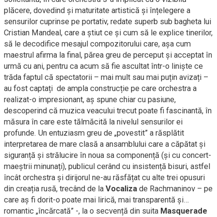
plăcere, dovedind și maturitate artistică și înțelegere a
sensurilor cuprinse pe portativ, redate superb sub bagheta lui
Cristian Mandeal, care a știut ce și cum să le explice tinerilor,
să le decodifice mesajul compozitorului care, așa cum
maestrul afirma la final, părea greu de perceput și acceptat în
urmă cu ani, pentru ca acum să fie ascultat într-o liniște ce
trăda faptul că spectatorii – mai mult sau mai puțin avizați –
au fost captați de ampla construcție pe care orchestra a
realizat-o impresionant, aș spune chiar cu pasiune,
descoperind că muzica veacului trecut poate fi fascinantă, în
măsura în care este tălmăcită la nivelul sensurilor ei
profunde. Un entuziasm greu de „povestit” a răsplătit
interpretarea de mare clasă a ansamblului care a căpătat și
siguranță și strălucire în noua sa componență (și cu concert-
maeștrii minunați), publicul cerând cu insistență bisuri, astfel
încât orchestra și dirijorul ne-au răsfățat cu alte trei opusuri
din creația rusă, trecând de la
Vocaliza
de Rachmaninov – pe
care aș fi dorit-o poate mai lirică, mai transparentă și…
romantic „încărcată” -, la o secvență din suita
Masquerade