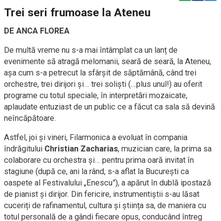
Trei seri frumoase la Ateneu
DE ANCA FLOREA
De multă vreme nu s-a mai întâmplat ca un lanț de
evenimente să atragă melomanii, seară de seară, la Ateneu,
așa cum s-a petrecut la sfârșit de săptămână, când trei
orchestre, trei dirijori și… trei soliști (…plus unul!) au oferit
programe cu totul speciale, în interpretări mozaicate,
aplaudate entuziast de un public ce a făcut ca sala să devină
neîncăpătoare.
Astfel, joi și vineri, Filarmonica a evoluat în compania
îndrăgitului
Christian Zacharias
, muzician care, la prima sa
colaborare cu orchestra și… pentru prima oară invitat în
stagiune (după ce, ani la rând, s-a aflat la București ca
oaspete al Festivalului „Enescu”), a apărut în dublă ipostază
de pianist și dirijor. Din fericire, instrumentiștii s-au lăsat
cuceriți de rafinamentul, cultura și știința sa, de maniera cu
totul personală de a gândi fiecare opus, conducând întreg