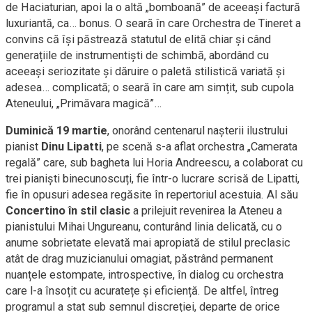
de Haciaturian, apoi la o altă „bomboană” de aceeași factură
luxuriantă, ca… bonus. O seară în care Orchestra de Tineret a
convins că își păstrează statutul de elită chiar și când
generațiile de instrumentiști de schimbă, abordând cu
aceeași seriozitate și dăruire o paletă stilistică variată și
adesea… complicată; o seară în care am simțit, sub cupola
Ateneului, „Primăvara magică”…
Duminică 19 martie
, onorând centenarul nașterii ilustrului
pianist
Dinu Lipatti
, pe scenă s-a aflat orchestra „Camerata
regală” care, sub bagheta lui Horia Andreescu, a colaborat cu
trei pianiști binecunoscuți, fie într-o lucrare scrisă de Lipatti,
fie în opusuri adesea regăsite în repertoriul acestuia. Al său
Concertino în stil clasic
a prilejuit revenirea la Ateneu a
pianistului Mihai Ungureanu, conturând linia delicată, cu o
anume sobrietate elevată mai apropiată de stilul preclasic
atât de drag muzicianului omagiat, păstrând permanent
nuanțele estompate, introspective, în dialog cu orchestra
care l-a însoțit cu acuratețe și eficiență. De altfel, întreg
programul a stat sub semnul discreției, departe de orice