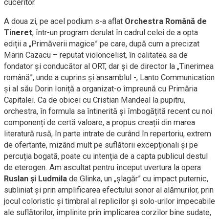
cuceritor.
A doua zi, pe acel podium s-a aflat
Orchestra Română de
Tineret
, într-un program derulat în cadrul celei de a opta
ediții a „Primăverii magice” pe care, după cum a precizat
Marin Cazacu – reputat violoncelist, în calitatea sa de
fondator și conducător al ORT, dar și de director la „Tinerimea
română”, unde a cuprins și ansamblul -, Lanto Communication
și al său Dorin Ioniță a organizat-o împreună cu Primăria
Capitalei. Ca de obicei cu Cristian Mandeal la pupitru,
orchestra, în formula sa întinerită și îmbogățită recent cu noi
componenți de certă valoare, a propus creații din marea
literatură rusă, în parte intrate de curând în repertoriu, extrem
de ofertante, mizând mult pe suflătorii excepționali și pe
percuția bogată, poate cu intenția de a capta publicul destul
de eterogen. Am ascultat pentru început uvertura la opera
Ruslan și Ludmila
de Glinka, un „șlagăr” cu impact puternic,
subliniat și prin amplificarea efectului sonor al alămurilor, prin
jocul coloristic și timbral al replicilor și solo-urilor impecabile
ale suflătorilor, împlinite prin implicarea corzilor bine sudate,