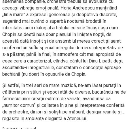
asemenea companie, orchestra trebuia să evolueze cu
aceeași vibrație emoțională, Horia Andreescu menținând
„linia mare” a expresei generoase și deopotrivă discrete,
sugerând mai curând o superbă nocturnă brodată în
intimitatea unui dialog al artistului cu sine însuși, așa cum
Chopin se destăinuia doar pianului în liniștea nopții, de
această dată însoțit și de ansamblul mereu corect și aerat,
conferind un suflu special întregului demers interpretativ ce
s-a păstrat, până la final, în atmosfera cât mai apropiată de
ceea care a caracterizat, cândva, cântul lui Dinu Lipatti; deși,
ascultându-i înregistrările, constatăm o concepție aproape
bachiană (nu doar) în opusurile de Chopin.
Și astfel, în trei seri de mare muzică, ne-am lăsat purtați în
călătoria prin stiluri și epoci atât de diverse, bucurându-ne de
farmecul unor creații extrem de variate, având însă ca
„numitor comun” și calitatea în sine și interpretarea conferită
de orchestre, dirijori și soliști pe măsură, desigur reunite și…
regăsite în ambianța elegantă a Ateneului.