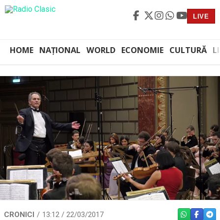
LIVE
HOME
NAȚIONAL
WORLD
ECONOMIE
CULTURĂ
L
CRONICI
13:12 / 22/03/2017
WHATSAPP
FACEBO
TEL