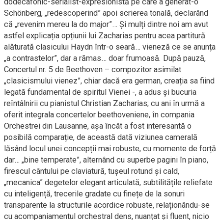
dodecafonic-serialist-expresionistă pe care a generat-o
Schönberg, „redescoperind” apoi scrierea tonală, declarând
că „revenim mereu la do major”… Și mulți dintre noi am avut
astfel explicația opțiunii lui Zacharias pentru acea partitură
alăturată clasicului Haydn într-o seară… vieneză ce se anunța
„a contrastelor”, dar a rămas… doar frumoasă. După pauză,
Concertul nr. 5 de Beethoven – compozitor asimilat
„clasicismului vienez”, chiar dacă era german, creația sa fiind
legată fundamental de spiritul Vienei -, a adus și bucuria
reîntâlnirii cu pianistul Christian Zacharias; cu ani în urmă a
oferit integrala concertelor beethoveniene, în compania
Orchestrei din Lausanne, așa încât a fost interesantă o
posibilă comparație, de această dată viziunea camerală
lăsând locul unei concepții mai robuste, cu momente de forță
dar… „bine temperate”, alternând cu superbe pagini în piano,
firescul cântului pe claviatură, tușeul rotund și cald,
„mecanica” degetelor elegant articulată, subtilitățile reliefate
cu inteligență, trecerile gradate cu finețe de la sonuri
transparente la structurile acordice robuste, relaționându-se
cu acompaniamentul orchestral dens, nuanțat și fluent, nicio