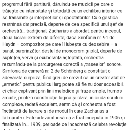
programul fără partitură, dăruindu-se muzicii pe care o
trăiește cu intensitate și totodată cu un echilibru interior ce
se transmite și interpreților și spectatorilor. Cu o gestică
restrânsă dar precisă, departe de cea specifică unui șef de
orchestră… tradițional, Zacharias a abordat, pentru început,
două lucrări extrem de diferite; dacă Simfonia nr. 91 de
Haydn – compozitor pe care îl iubește cu deosebire – a
sunat, surprinzător, destul de monocrom și plat, departe de
suplețea, verva și exuberanța așteptată, orchestra
rezumându-se la parcurgerea corectă a „traseelor” sonore,
Simfonia de cameră nr. 2 de Schönberg a constituit o
adevărată surpriză, fiind greu de crezut că un creator atât de
„ermetic” pentru publicul larg poate să fie nu doar accesibil,
ci chiar captivant prin linii melodice și fraze ample, frumos
arcuite, printr-o construcție logică și clară, în ciuda scriiturii
complexe, redată excelent, semn că și orchestra a fost
încântată de lucrare și de modul în care Zacharias a
tălmăcit-o. Este adevărat însă că a fost începută în 1906 și
finalizată în… 1939, perioade ce încadrează celebra revoluție