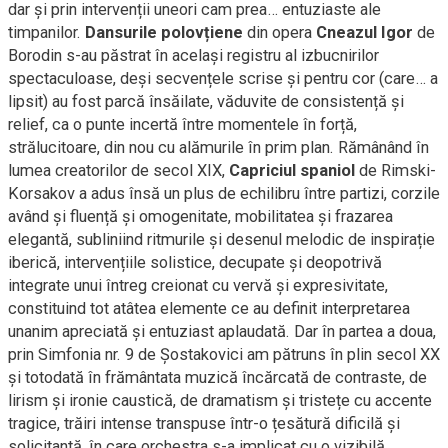
dar și prin intervenții uneori cam prea… entuziaste ale
timpanilor.
Dansurile polovțiene
din opera
Cneazul Igor
de
Borodin s-au păstrat în același registru al izbucnirilor
spectaculoase, deși secvențele scrise și pentru cor (care… a
lipsit) au fost parcă însăilate, văduvite de consistență și
relief, ca o punte incertă între momentele în forță,
strălucitoare, din nou cu alămurile în prim plan. Rămânând în
lumea creatorilor de secol XIX,
Capriciul spaniol
de Rimski-
Korsakov a adus însă un plus de echilibru între partizi, corzile
având și fluență și omogenitate, mobilitatea și frazarea
elegantă, subliniind ritmurile și desenul melodic de inspirație
iberică, intervențiile solistice, decupate și deopotrivă
integrate unui întreg creionat cu vervă și expresivitate,
constituind tot atâtea elemente ce au definit interpretarea
unanim apreciată și entuziast aplaudată. Dar în partea a doua,
prin Simfonia nr. 9 de Șostakovici am pătruns în plin secol XX
și totodată în frământata muzică încărcată de contraste, de
lirism și ironie caustică, de dramatism și tristețe cu accente
tragice, trăiri intense transpuse într-o țesătură dificilă și
solicitantă, în care orchestra s-a implicat cu o vizibilă