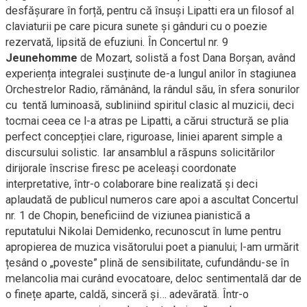
desfășurare în forță, pentru că însuși Lipatti era un filosof al
claviaturii pe care picura sunete și gânduri cu o poezie
rezervată, lipsită de efuziuni. În Concertul nr. 9
Jeunehomme
de Mozart, solistă a fost Dana Borșan, având
experiența integralei susținute de-a lungul anilor în stagiunea
Orchestrelor Radio, rămânând, la rândul său, în sfera sonurilor
cu tentă luminoasă, subliniind spiritul clasic al muzicii, deci
tocmai ceea ce l-a atras pe Lipatti, a cărui structură se plia
perfect concepției clare, riguroase, liniei aparent simple a
discursului solistic. Iar ansamblul a răspuns solicitărilor
dirijorale înscrise firesc pe aceleași coordonate
interpretative, într-o colaborare bine realizată și deci
aplaudată de publicul numeros care apoi a ascultat Concertul
nr. 1 de Chopin, beneficiind de viziunea pianistică a
reputatului Nikolai Demidenko, recunoscut în lume pentru
apropierea de muzica visătorului poet a pianului; l-am urmărit
țesând o „poveste” plină de sensibilitate, cufundându-se în
melancolia mai curând evocatoare, deloc sentimentală dar de
o finețe aparte, caldă, sinceră și… adevărată. Într-o