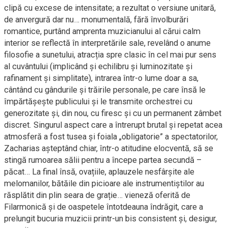
clipă cu excese de intensitate; a rezultat o versiune unitară,
de anvergură dar nu… monumentală, fără învolburări
romantice, purtând amprenta muzicianului al cărui calm
interior se reflectă în interpretările sale, revelând o anume
filosofie a sunetului, atracția spre clasic în cel mai pur sens
al cuvântului (implicând și echilibru și luminozitate și
rafinament și simplitate), intrarea într-o lume doar a sa,
cântând cu gândurile și trăirile personale, pe care însă le
împărtășește publicului și le transmite orchestrei cu
generozitate și, din nou, cu firesc și cu un permanent zâmbet
discret. Singurul aspect care a întrerupt brutal și repetat acea
atmosferă a fost tusea și foiala „obligatorie” a spectatorilor,
Zacharias așteptând chiar, într-o atitudine elocventă, să se
stingă rumoarea sălii pentru a începe partea secundă –
păcat… La final însă, ovațiile, aplauzele nesfârșite ale
melomanilor, bătăile din picioare ale instrumentiștilor au
răsplătit din plin seara de grație… vieneză oferită de
Filarmonică și de oaspetele întotdeauna îndrăgit, care a
prelungit bucuria muzicii printr-un bis consistent și, desigur,