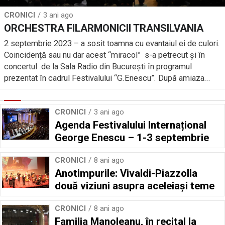
CRONICI
3 ani ago
ORCHESTRA FILARMONICII TRANSILVANIA
2 septembrie 2023 – a sosit toamna cu evantaiul ei de culori.
Coincidență sau nu dar acest “miracol” s-a petrecut și în
concertul de la Sala Radio din București în programul
prezentat în cadrul Festivalului “G.Enescu”. După amiaza...
CRONICI
3 ani ago
Agenda Festivalului Internațional
George Enescu – 1-3 septembrie
CRONICI
8 ani ago
Anotimpurile: Vivaldi-Piazzolla
două viziuni asupra aceleiași teme
CRONICI
8 ani ago
Familia Manoleanu, în recital la