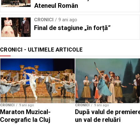
Ateneul Român
CRONICI
9 ani ago
Final de stagiune „în forță”
CRONICI - ULTIMELE ARTICOLE
CRONICI
9 ani ago
CRONICI
9 ani ago
Maraton Muzical-
După valul de premiere
Coregrafic la Cluj
un val de reluări