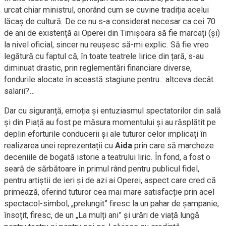
urcat chiar ministrul, onorând cum se cuvine tradiția acelui
lăcaș de cultură. De ce nu s-a considerat necesar ca cei 70
de ani de existență ai Operei din Timișoara să fie marcați (și)
la nivel oficial, sincer nu reușesc să-mi explic. Să fie vreo
legătură cu faptul că, în toate teatrele lirice din țară, s-au
diminuat drastic, prin reglementări financiare diverse,
fondurile alocate în această stagiune pentru.. altceva decât
salarii?…
Dar cu siguranță, emoția și entuziasmul spectatorilor din sală
și din Piață au fost pe măsura momentului și au răsplătit pe
deplin eforturile conducerii și ale tuturor celor implicați în
realizarea unei reprezentații cu
Aida
prin care să marcheze
deceniile de bogată istorie a teatrului liric. În fond, a fost o
seară de sărbătoare în primul rând pentru publicul fidel,
pentru artiștii de ieri și de azi ai Operei, aspect care cred că
primează, oferind tuturor cea mai mare satisfacție prin acel
spectacol-simbol, „prelungit” firesc la un pahar de șampanie,
însoțit, firesc, de un „La mulți ani” și urări de viață lungă