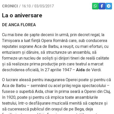
CRONICI
16:10 / 03/05/2017
WHATSAPP
FACEBO
TEL
La o aniversare
DE ANCA FLOREA
Cu mai bine de șapte decenii în urmă, prin decret regal, la
Timișoara a luat ființă Opera Română care, sub conducerea
reputatei soprane Aca de Barbu, a reușit, cu mari eforturi, cu
entuziasm și dăruire, să structureze un ansamblu, să
formeze un nucleu de soliști și dirijori tineri de reală calitate
și să realizeze prima producție prin care teatrul a marcat
deschiderea oficială, în 27 aprilie 1947 –
Aida
de Verdi.
O lucrare aleasă pentru inaugurarea Operei poate și pentru că
Aca de Barbu – semnând cu acel prilej regia spectacolului –
fusese o superbă Aida, chiar în prima seară a Operei din Cluj,
în 1920, poate și pentru că implica toate ansamblurile
teatrului, într-o desfășurare muzicală menită să capteze și
să cucerească publicul din orașul de pe Bega, deja