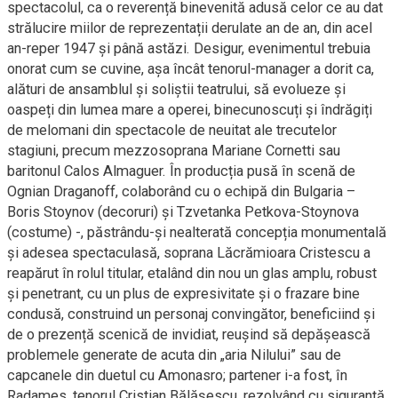
spectacolul, ca o reverență binevenită adusă celor ce au dat
strălucire miilor de reprezentații derulate an de an, din acel
an-reper 1947 și până astăzi. Desigur, evenimentul trebuia
onorat cum se cuvine, așa încât tenorul-manager a dorit ca,
alături de ansamblul și soliștii teatrului, să evolueze și
oaspeți din lumea mare a operei, binecunoscuți și îndrăgiți
de melomani din spectacole de neuitat ale trecutelor
stagiuni, precum mezzosoprana Mariane Cornetti sau
baritonul Calos Almaguer. În producția pusă în scenă de
Ognian Draganoff, colaborând cu o echipă din Bulgaria –
Boris Stoynov (decoruri) și Tzvetanka Petkova-Stoynova
(costume) -, păstrându-și nealterată concepția monumentală
și adesea spectaculasă, soprana Lăcrămioara Cristescu a
reapărut în rolul titular, etalând din nou un glas amplu, robust
și penetrant, cu un plus de expresivitate și o frazare bine
condusă, construind un personaj convingător, beneficiind și
de o prezență scenică de invidiat, reușind să depășească
problemele generate de acuta din „aria Nilului” sau de
capcanele din duetul cu Amonasro; partener i-a fost, în
Radames, tenorul Cristian Bălășescu, rezolvând cu siguranță