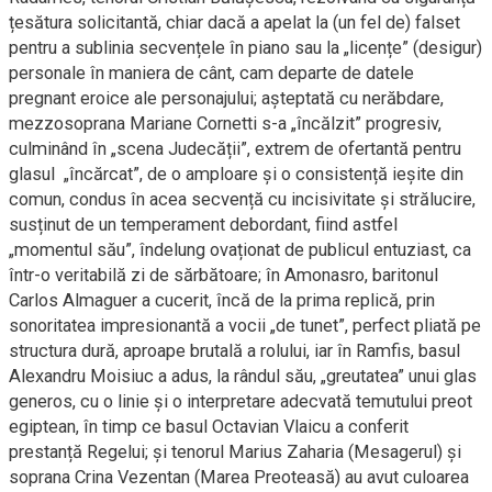
țesătura solicitantă, chiar dacă a apelat la (un fel de) falset
pentru a sublinia secvențele în piano sau la „licențe” (desigur)
personale în maniera de cânt, cam departe de datele
pregnant eroice ale personajului; așteptată cu nerăbdare,
mezzosoprana Mariane Cornetti s-a „încălzit” progresiv,
culminând în „scena Judecății”, extrem de ofertantă pentru
glasul „încărcat”, de o amploare și o consistență ieșite din
comun, condus în acea secvență cu incisivitate și strălucire,
susținut de un temperament debordant, fiind astfel
„momentul său”, îndelung ovaționat de publicul entuziast, ca
într-o veritabilă zi de sărbătoare; în Amonasro, baritonul
Carlos Almaguer a cucerit, încă de la prima replică, prin
sonoritatea impresionantă a vocii „de tunet”, perfect pliată pe
structura dură, aproape brutală a rolului, iar în Ramfis, basul
Alexandru Moisiuc a adus, la rândul său, „greutatea” unui glas
generos, cu o linie și o interpretare adecvată temutului preot
egiptean, în timp ce basul Octavian Vlaicu a conferit
prestanță Regelui; și tenorul Marius Zaharia (Mesagerul) și
soprana Crina Vezentan (Marea Preoteasă) au avut culoarea