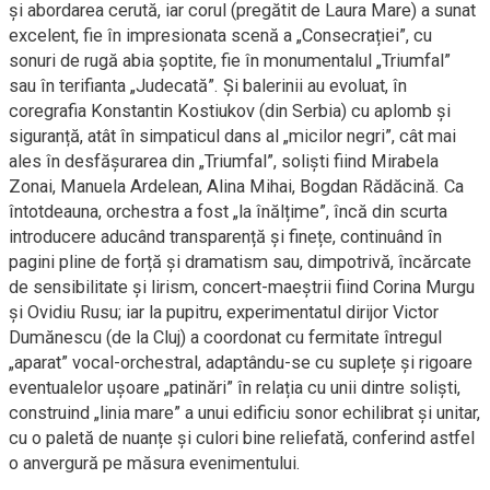
și abordarea cerută, iar corul (pregătit de Laura Mare) a sunat
excelent, fie în impresionata scenă a „Consecrației”, cu
sonuri de rugă abia șoptite, fie în monumentalul „Triumfal”
sau în terifianta „Judecată”. Și balerinii au evoluat, în
coregrafia Konstantin Kostiukov (din Serbia) cu aplomb și
siguranță, atât în simpaticul dans al „micilor negri”, cât mai
ales în desfășurarea din „Triumfal”, soliști fiind Mirabela
Zonai, Manuela Ardelean, Alina Mihai, Bogdan Rădăcină. Ca
întotdeauna, orchestra a fost „la înălțime”, încă din scurta
introducere aducând transparență și finețe, continuând în
pagini pline de forță și dramatism sau, dimpotrivă, încărcate
de sensibilitate și lirism, concert-maeștrii fiind Corina Murgu
și Ovidiu Rusu; iar la pupitru, experimentatul dirijor Victor
Dumănescu (de la Cluj) a coordonat cu fermitate întregul
„aparat” vocal-orchestral, adaptându-se cu suplețe și rigoare
eventualelor ușoare „patinări” în relația cu unii dintre soliști,
construind „linia mare” a unui edificiu sonor echilibrat și unitar,
cu o paletă de nuanțe și culori bine reliefată, conferind astfel
o anvergură pe măsura evenimentului.