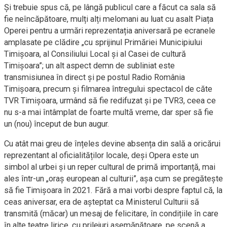
Și trebuie spus că, pe lângă publicul care a făcut ca sala să
fie neîncăpătoare, mulți alți melomani au luat cu asalt Piața
Operei pentru a urmări reprezentația aniversară pe ecranele
amplasate pe clădire „cu sprijinul Primăriei Municipiului
Timișoara, al Consiliului Local și al Casei de cultură
Timișoara”; un alt aspect demn de subliniat este
transmisiunea în direct și pe postul Radio România
Timișoara, precum și filmarea întregului spectacol de căte
TVR Timișoara, urmând să fie redifuzat și pe TVR3, ceea ce
nu s-a mai întâmplat de foarte multă vreme, dar sper să fie
un (nou) început de bun augur.
Cu atât mai greu de înțeles devine absența din sală a oricărui
reprezentant al oficialităților locale, deși Opera este un
simbol al urbei și un reper cultural de primă importanță, mai
ales într-un „oraș european al culturii”, așa cum se pregătește
să fie Timișoara în 2021. Fără a mai vorbi despre faptul că, la
ceas aniversar, era de așteptat ca Ministerul Culturii să
transmită (măcar) un mesaj de felicitare, în condițiile în care
în alte teatre lirice, cu prilejuri asemănătoare, pe scenă a