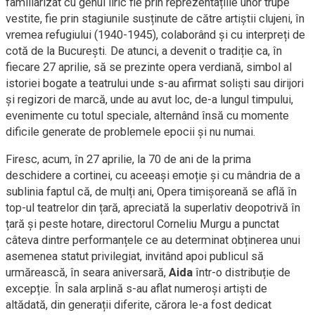
familiarizat cu genul liric fie prin reprezentațiile unor trupe
vestite, fie prin stagiunile susținute de către artiștii clujeni, în
vremea refugiului (1940-1945), colaborând și cu interpreți de
cotă de la București. De atunci, a devenit o tradiție ca, în
fiecare 27 aprilie, să se prezinte opera verdiană, simbol al
istoriei bogate a teatrului unde s-au afirmat soliști sau dirijori
și regizori de marcă, unde au avut loc, de-a lungul timpului,
evenimente cu totul speciale, alternând însă cu momente
dificile generate de problemele epocii și nu numai.
Firesc, acum, în 27 aprilie, la 70 de ani de la prima
deschidere a cortinei, cu aceeași emoție și cu mândria de a
sublinia faptul că, de mulți ani, Opera timișoreană se află în
top-ul teatrelor din țară, apreciată la superlativ deopotrivă în
țară și peste hotare, directorul Corneliu Murgu a punctat
câteva dintre performanțele ce au determinat obținerea unui
asemenea statut privilegiat, invitând apoi publicul să
urmărească, în seara aniversară,
Aida
într-o distribuție de
excepție. În sala arplină s-au aflat numeroși artiști de
altădată, din generații diferite, cărora le-a fost dedicat