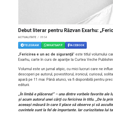
Debut literar pentru Răzvan Exarhu: „Feri
ACTUALITATE
09:54
TELEGRAM
WHATSAPP
FACEBOOK
„
Fericirea e un ac de siguranţă
” este titlul volumului c
Exarhu, carte în curs de apariţie la Curtea Veche Publishing
Volumul este un jurnal atipic, cu mici lucruri care ne influenţ
descoperi pe autorul, povestitorul, ironicul, curiosul, sol
apară pe 11 mai. Până atunci, va fi disponibilă pentru prec
editurii.
„În limbă e plăcerea!” – una dintre vorbele favorite ale 
şi acum autorul unei cărţi cu fericirea în titlu. „De la pr
aceeaşi măsură în care îi place să observe şi să asculte.
cuvintele sunt la fel de importante. Iar curiozitatea lui 