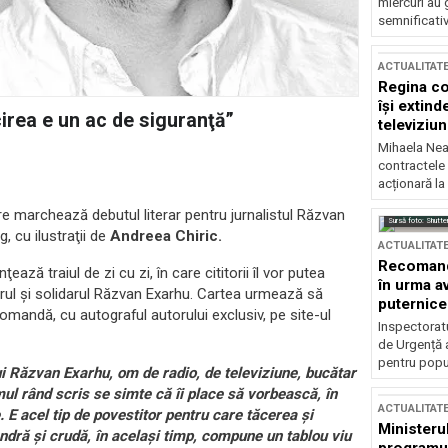
miercuri au 
semnificati
ACTUALITAT
Regina co
își extind
cirea e un ac de siguranţă”
televiziun
Mihaela Nea
contractele 
acționară la
are marchează debutul literar pentru jurnalistul Răzvan
Sursă foto: Shutte
, cu ilustraţii de
Andreea Chiric.
ACTUALITAT
Recomandă
ează traiul de zi cu zi, în care cititorii îl vor putea
în urma av
itarul şi solidarul Răzvan Exarhu. Cartea urmează să
puternice
omandă, cu autograful autorului exclusiv, pe site-ul
Inspectoratu
de Urgență 
pentru popula
lui Răzvan Exarhu, om de radio, de televiziune, bucătar
imul rând scris se simte că îi place să vorbească, în
ACTUALITAT
 E acel tip de povestitor pentru care tăcerea şi
Ministerul
tandră şi crudă, în acelaşi timp, compune un tablou viu