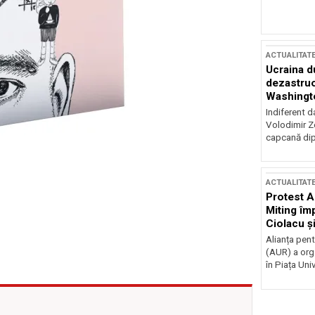
ACTUALITAT
Ucraina d
dezastruo
Washingto
incertitud
Indiferent d
Volodimir Ze
capcană dip
ACTUALITAT
Protest A
Miting îm
Ciolacu ș
Victoriei
Alianța pen
(AUR) a org
în Piața Univ