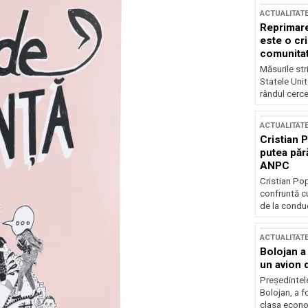
ACTUALITAT
Reprimare
este o cri
comunitate
Măsurile stri
Statele Unit
rândul cerce
ACTUALITAT
Cristian 
putea păr
ANPC
Cristian Po
confruntă cu
de la conduc
ACTUALITAT
Bolojan a
un avion d
Președintele
Bolojan, a f
clasa econom