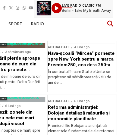
LIVE RADIO CLASIC FM
Berlin - Take My Breath Away
SPORT
RADIO
rstock
ACTUALITATE
4 luni ago
E
3 săptămâni ago
Nava-școală “Mircea” pornește
ării pierde aproape
spre New York pentru a marca
ioane de euro din
Freedom250, cea de-a 250-a
tru proiecte
aniversare a Statelor Unite
În contextul în care Statele Unite se
de milioane de euro din
pregătesc să sărbătorească 250 de
ți pentru Delta Dunării
ani de...
...
rstock
ACTUALITATE
6 luni ago
E
6 luni ago
Reforma administrației:
ezii: zonele din
Bolojan detaliază măsurile și
u cele mai mari
economiile planificate
după viscol
Premierul Ilie Bolojan a anunțat că
n noaptea de marți spre
elementele fundamentale ale reformei