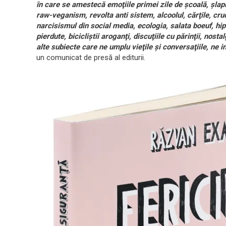
în care se amestecă emoţiile primei zile de şcoală, şlapii
raw-veganism, revolta anti sistem, alcoolul, cărţile, cruci
narcisismul din social media, ecologia, salata boeuf, hipst
pierdute, bicicliştii aroganţi, discuţiile cu părinţii, nost
alte subiecte care ne umplu vieţile şi conversaţiile, ne
un comunicat de presă al editurii.