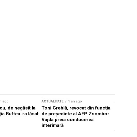
n ago
ACTUALITATE
1 an ago
ACTUALITATE
u, de negăsit la
Toni Greblă, revocat din funcția
Ilie Boloj
ția Buftea i-a lăsat
de președinte al AEP. Zsombor
alegerilor
Vajda preia conducerea
constituți
interimară
concentră
viitoarelo