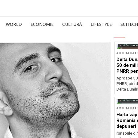
WORLD
ECONOMIE
CULTURĂ
LIFESTYLE
SCITECH
Sursă foto: Shutte
ACTUALITAT
Delta Dun
50 de mil
PNRR pen
esențiale
Aproape 50 
PNRR, pierdu
Delta Dunării
Sursă foto: Shutte
ACTUALITAT
Harta zăp
România c
depuneri 
Ninsorile di