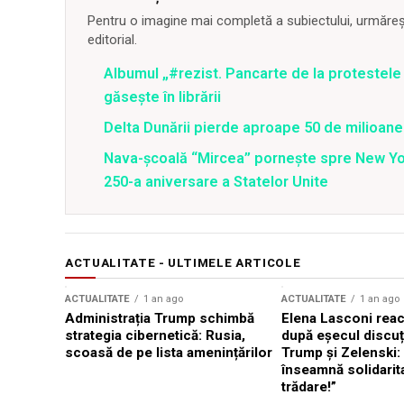
Pentru o imagine mai completă a subiectului, urmărește
editorial.
Albumul „#rezist. Pancarte de la protestele 
găseşte în librării
Delta Dunării pierde aproape 50 de milioane
Nava-școală “Mircea” pornește spre New Y
250-a aniversare a Statelor Unite
ACTUALITATE - ULTIMELE ARTICOLE
ACTUALITATE
1 an ago
ACTUALITATE
1 an ago
Administrația Trump schimbă
Elena Lasconi rea
strategia cibernetică: Rusia,
după eșecul discuți
scoasă de pe lista amenințărilor
Trump și Zelenski:
înseamnă solidarit
trădare!”