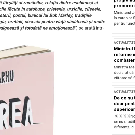
programul
 târşâiţi ai românilor, relaţia dintre eschimoşi şi
procurori
le făcute în autobuze, prietenia, urzicile, clişeele,
Ministerul Ju
erii, postul, bunicul lui Bob Marley, tradiţiile
în care vor f
algia, cretinii, obsesia pentru viaţă sănătoasă şi multe
pentru funcți
 indignează şi totodată ne emoţionează”,
se arată într-
ACTUALITAT
Ministrul
reforme î
combaterea
Ministra Med
declarat că
viitoare să 
ACTUALITAT
De ce nu 
doar pentr
superioar
🇳🇴🇷🇴 No
ce nu studii
diferența, ci