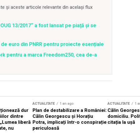
 și aceste articole relevante din același flux
OUG 13/2017“ a fost lansat pe piaţă şi se
 de euro din PNRR pentru proiecte esențiale
ork pentru a marca Freedom250, cea de-a
ACTUALITATE
1 an ago
ACTUALITATE
1 a
cționează dur
Plan de destabilizare a României:
Călin Georgesc
ilor dintre
Călin Georgescu și Horațiu
domiciliu. Poli
 „Lumea liberă
Potra, implicați într-o conspirație
citația la ușă
ate, nu
periculoasă