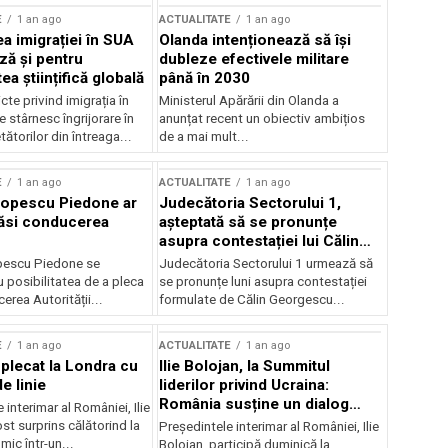
E
1 an ago
ACTUALITATE
1 an ago
a imigrației în SUA
Olanda intenționează să își
ză și pentru
dubleze efectivele militare
a științifică globală
până în 2030
cte privind imigrația în
Ministerul Apărării din Olanda a
e stârnesc îngrijorare în
anunțat recent un obiectiv ambițios
tătorilor din întreaga...
de a mai mult...
E
1 an ago
ACTUALITATE
1 an ago
Popescu Piedone ar
Judecătoria Sectorului 1,
ăsi conducerea
așteptată să se pronunțe
asupra contestației lui Călin
Georgescu privind controlul
pescu Piedone se
Judecătoria Sectorului 1 urmează să
judiciar
 posibilitatea de a pleca
se pronunțe luni asupra contestației
erea Autorității...
formulate de Călin Georgescu...
E
1 an ago
ACTUALITATE
1 an ago
 plecat la Londra cu
Ilie Bolojan, la Summitul
e linie
liderilor privind Ucraina:
România susține un dialog
 interimar al României, Ilie
transatlantic pentru securitate
ost surprins călătorind la
Președintele interimar al României, Ilie
și stabilitate
ic într-un...
Bolojan, participă duminică la