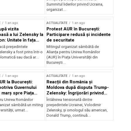
Summitul liderilor privind Ucraina,
organizat...
E
1 an ago
ACTUALITATE
1 an ago
upă vizita
Protest AUR în București:
asă a lui Zelensky la
Participare redusă și incidente
n: Unitate în fața
de securitate
inii
acă președintele
Mitingul organizat sâmbătă de
lensky a fost prins într-o
Alianța pentru Unirea Românilor
lomatică sau dacă ar...
(AUR) în Piața Universității din
București...
E
1 an ago
ACTUALITATE
1 an ago
UR la București:
Reacții din România și
potriva Guvernului
Moldova după disputa Trump-
i marș spre Piața
Zelensky: Îngrijorări privind
securitatea regională
tru Unirea Românilor
Întâlnirea tensionată dintre
anizat sâmbătă un miting
președintele Ucrainei, Volodimir
ersității, urmat...
Zelensky, și omologul său american,
Donald Trump, continuă...