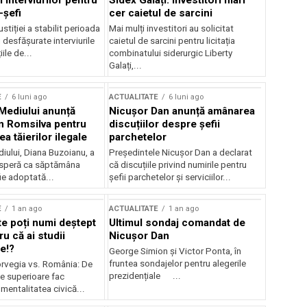
 interviurilor pentru
Sidex Galați: Investitori mari
-șefi
cer caietul de sarcini
stiției a stabilit perioada
Mai mulți investitori au solicitat
i desfășurate interviurile
caietul de sarcini pentru licitația
ile de...
combinatului siderurgic Liberty
Galați,...
E
6 luni ago
ACTUALITATE
6 luni ago
 Mediului anunță
Nicușor Dan anunță amânarea
n Romsilva pentru
discuțiilor despre șefii
 tăierilor ilegale
parchetelor
iului, Diana Buzoianu, a
Președintele Nicușor Dan a declarat
 speră ca săptămâna
că discuțiile privind numirile pentru
fie adoptată...
șefii parchetelor și serviciilor...
E
1 an ago
ACTUALITATE
1 an ago
te poți numi deștept
Ultimul sondaj comandat de
u că ai studii
Nicușor Dan
e!?
George Simion și Victor Ponta, în
fruntea sondajelor pentru alegerile
rvegia vs. România: De
prezidențiale ...
le superioare fac
 mentalitatea civică...