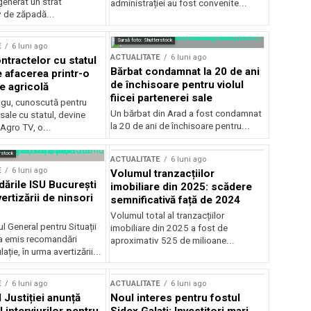
generat un strat
administrației au fost convenite...
v de zăpadă...
Sursă foto: Shutterstock
E
6 luni ago
ACTUALITATE
6 luni ago
ntractelor cu statul
Bărbat condamnat la 20 de ani
e afacerea printr-o
de închisoare pentru violul
e agricolă
fiicei partenerei sale
gu, cunoscută pentru
Un bărbat din Arad a fost condamnat
sale cu statul, devine
la 20 de ani de închisoare pentru...
 Agro TV, o...
rstock
ACTUALITATE
6 luni ago
E
6 luni ago
Volumul tranzacțiilor
rile ISU București
imobiliare din 2025: scădere
ertizării de ninsori
semnificativă față de 2024
Volumul total al tranzacțiilor
l General pentru Situații
imobiliare din 2025 a fost de
a emis recomandări
aproximativ 525 de milioane...
ție, în urma avertizării...
E
6 luni ago
ACTUALITATE
6 luni ago
 Justiției anunță
Noul interes pentru fostul