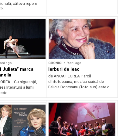
ională, câteva repere
în...
 ani ago
CRONICI
9 ani ago
 Julieta” marca
Ierburi de leac
nella
de ANCA FLOREA Parcă
dintotdeauna, muzica scrisă de
OREA Cu siguranță,
Felicia Donceanu (foto sus) este o...
ea literatură a lumii
ecte...