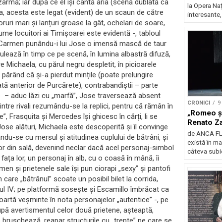
armă; iar după ce el își cântă aria (scenă dublată ca
la Opera Naț
iga, acesta este legat (evident) de un scaun de către
interesante, 
ruri mari și lanțuri groase la gât, ochelari de soare,
nume locuitori ai Timișoarei este evidentă -, tabloul
, Carmen punându-i lui Jose o imensă mască de taur
erulează în timp ce pe scenă, în lumina albastră difuză,
e Michaela, cu părul negru despletit, în picioarele
părând că și-a pierdut mințile (poate prelungire
tă anterior de Purcărete), contrabandiștii – parte
le – aduc lăzi cu „marfă”, Jose traversează absent
CRONICI
9
intre rivali rezumându-se la replici, pentru că rămân în
„Romeo și
e”, Frasquita și Mercedes își ghicesc în cărți, li se
Renato Za
ose alături, Michaela este descoperită și îl convinge
de ANCA FL
ndu-se cu mersul și atitudinea cuplului de bătrâni, și
există în mar
r din sală, devenind neclar dacă acel personaj-simbol
câteva subi
ața lor, un personaj în alb, cu o coasă în mână, îi
n și prietenele sale își pun ciorapi „sexy” și pantofi
 care „bătrânul” scoate un posibil bilet la corrida,
ul IV; pe platformă sosește și Escamillo îmbrăcat ca
 poartă veșminte în nota personajelor „autentice” -, pe
upă avertismentul celor două prietene, așteaptă,
 o bruschează, reapar structurile cu „trepte” pe care se