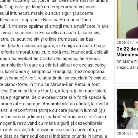
ultăți vocale și cu „ceva” din ceea ce a fost un timbru
la Cluj) care, pe lângă un temperament vulcanic
asului întunecat, masiv, cu acut sigur și accente
rtă valoare, sopranele Narcisa Brumar și Crina
 III, trăiește spaime și emoții mult amplificate în arie,
 vocal și scenic; în Escamillo au apărut, succesiv,
tre, cu acut incisiv și o linie frumoasă, iar bas-
CRONICI
1
unei țesături adesea ingrate, în Zuniga au apărut bașii
De 22 de 
iferite timbral, unul cu o notă mai întunecată, celălalt
Mărcules
endado au evoluat fie Cristian Bălășescu, fie Remus
DE ANCA FL
samblurilor în care au cântat alături de aceiași colegi
crezut, dar 
icu, luminoasă și simpatică Frasquita, mezzosoprana
n „scena cărților”, relaționându-se excelent în cvintet
ste piano-forte, în timp ce Mircea-Dan Petcu a fost
în Eva Dancu și Rareș Hontzu, interpreți de mare talent,
naje pregnante, de o expresivitate și o forță specială,
radoxal – discreție. Ansamblurile au cântat, la rândul
scenzi a reconfirmat știința cu care pune în lumină (și)
 ce înseamnă și lirism și patimă și tragism și strălucire
 omogenă, rezolvând cu mână sigură și dezechilibrele
r orchestrale, într-o viziune muzicală apreciată, pe
CRONICI
1
e dată de farmecul operei îndrăgite oriunde în lume, a