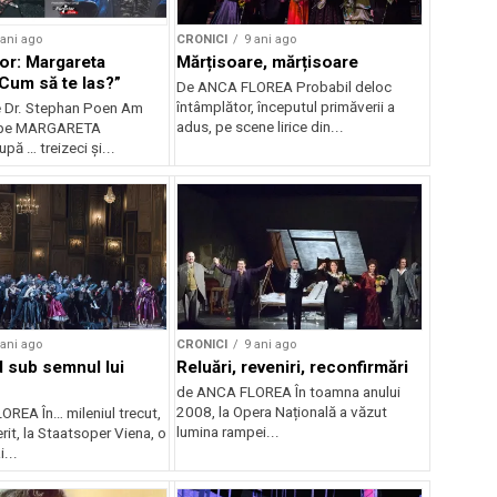
 ani ago
CRONICI
9 ani ago
or: Margareta
Mărțisoare, mărțisoare
„Cum să te las?”
De ANCA FLOREA Probabil deloc
întâmplător, începutul primăverii a
e Dr. Stephan Poen Am
adus, pe scene lirice din...
-o pe MARGARETA
ă … treizeci și...
 ani ago
CRONICI
9 ani ago
 sub semnul lui
Reluări, reveniri, reconfirmări
de ANCA FLOREA În toamna anului
2008, la Opera Națională a văzut
REA În… mileniul trecut,
lumina rampei...
it, la Staatsoper Viena, o
...