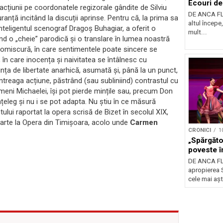
Ecouri de
acțiunii pe coordonatele regizorale gândite de Silviu
DE ANCA FLO
ranță incitând la discuții aprinse. Pentru că, la prima sa
altul începe
nteligentul scenograf Dragoș Buhagiar, a oferit o
mult...
nd o „cheie” parodică și o translare în lumea noastră
promiscură, în care sentimentele poate sincere se
 în care inocența și naivitatea se întâlnesc cu
ința de libertate anarhică, asumată și, până la un punct,
întreaga acțiune, păstrând (sau subliniind) contrastul cu
meni Michaelei, își pot pierde mințile sau, precum Don
nțeleg și nu i se pot adapta. Nu știu în ce măsură
ului raportat la opera scrisă de Bizet în secolul XIX,
parte la Opera din Timișoara, acolo unde
Carmen
CRONICI
1
„Spărgăto
poveste î
DE ANCA FLO
apropierea S
cele mai aș