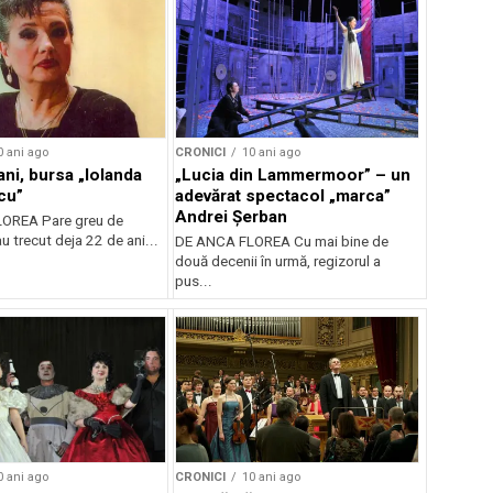
0 ani ago
CRONICI
10 ani ago
ani, bursa „Iolanda
„Lucia din Lammermoor” – un
cu”
adevărat spectacol „marca”
Andrei Șerban
OREA Pare greu de
au trecut deja 22 de ani...
DE ANCA FLOREA Cu mai bine de
două decenii în urmă, regizorul a
pus...
0 ani ago
CRONICI
10 ani ago