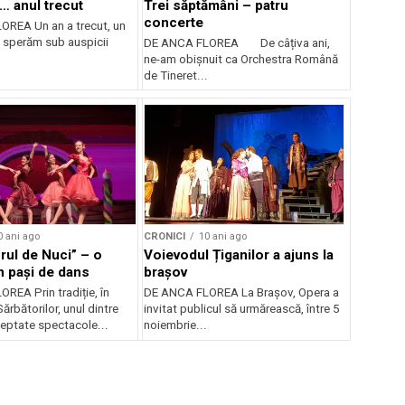
… anul trecut
Trei săptămâni – patru
concerte
REA Un an a trecut, un
, sperăm sub auspicii
DE ANCA FLOREA De câțiva ani,
ne-am obișnuit ca Orchestra Română
de Tineret...
0 ani ago
CRONICI
10 ani ago
rul de Nuci” – o
Voievodul Țiganilor a ajuns la
n pași de dans
brașov
REA Prin tradiție, în
DE ANCA FLOREA La Brașov, Opera a
ărbătorilor, unul dintre
invitat publicul să urmărească, între 5
teptate spectacole...
noiembrie...