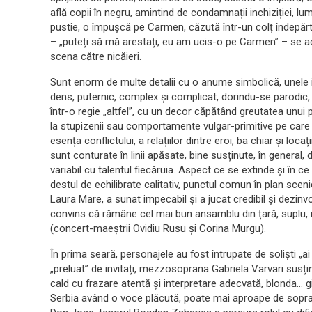
află copii în negru, amintind de condamnații inchiziției, lu
pustie, o împușcă pe Carmen, căzută într-un colț îndepărt
– „puteți să mă arestați, eu am ucis-o pe Carmen” – se ad
scena către nicăieri.
Sunt enorm de multe detalii cu o anume simbolică, unele 
dens, puternic, complex și complicat, dorindu-se parodi
într-o regie „altfel”, cu un decor căpătând greutatea unui p
la stupizenii sau comportamente vulgar-primitive pe care le
esența conflictului, a relațiilor dintre eroi, ba chiar și loc
sunt conturate în linii apăsate, bine susținute, în general, d
variabil cu talentul fiecăruia. Aspect ce se extinde și în ce
destul de echilibrate calitativ, punctul comun în plan scen
Laura Mare, a sunat impecabil și a jucat credibil și dezinvo
convins că rămâne cel mai bun ansamblu din țară, suplu, nu
(concert-maeștrii Ovidiu Rusu și Corina Murgu).
În prima seară, personajele au fost întrupate de soliști „ai 
„preluat” de invitați, mezzosoprana Gabriela Varvari susț
cald cu frazare atentă și interpretare adecvată, blonda… 
Serbia având o voce plăcută, poate mai aproape de sopran