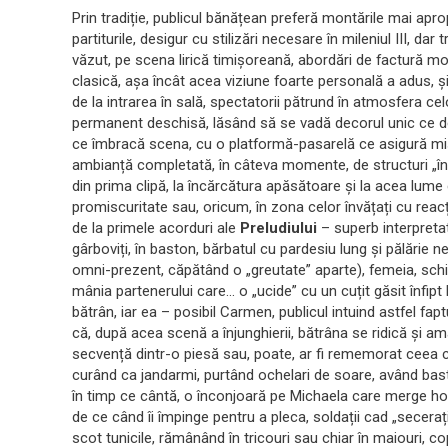
Prin tradiție, publicul bănățean preferă montările mai apro
partiturile, desigur cu stilizări necesare în mileniul III, 
văzut, pe scena lirică timișoreană, abordări de factură 
clasică, așa încât acea viziune foarte personală a adus, ș
de la intrarea în sală, spectatorii pătrund în atmosfera 
permanent deschisă, lăsând să se vadă decorul unic ce def
ce îmbracă scena, cu o platformă-pasarelă ce asigură miș
ambianță completată, în câteva momente, de structuri „în t
din prima clipă, la încărcătura apăsătoare și la acea lume 
promiscuritate sau, oricum, în zona celor învățați cu reacți
de la primele acorduri ale
Preludiului
– superb interpretat
gârboviți, în baston, bărbatul cu pardesiu lung și pălări
omni-prezent, căpătând o „greutate” aparte), femeia, sch
mânia partenerului care… o „ucide” cu un cuțit găsit înfip
bătrân, iar ea – posibil Carmen, publicul intuind astfel fapt
că, după acea scenă a înjunghierii, bătrâna se ridică și a
secvență dintr-o piesă sau, poate, ar fi rememorat ceea ce
curând ca jandarmi, purtând ochelari de soare, având bast
în timp ce cântă, o înconjoară pe Michaela care merge hot
de ce când îi împinge pentru a pleca, soldații cad „secerați
scot tunicile, rămânând în tricouri sau chiar în maiouri, cop