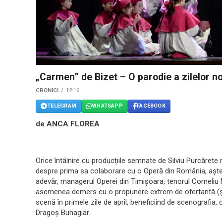
„Carmen” de Bizet – O parodie a zilelor n
CRONICI
12:16
TELEGRAM
WHATSAPP
FACEBOOK
de ANCA FLOREA
Orice întâlnire cu producțiile semnate de Silviu Purcărete 
despre prima sa colaborare cu o Operă din România, aștep
adevăr, managerul Operei din Timișoara, tenorul Corneliu M
asemenea demers cu o propunere extrem de ofertantă (și
scenă în primele zile de april, beneficiind de scenografia,
Dragoș Buhagiar.