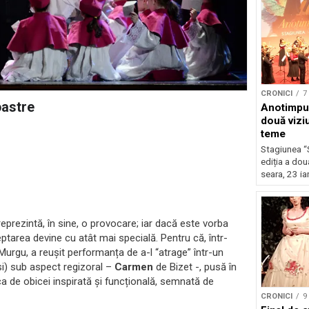
CRONICI
7
oastre
Anotimpur
două vizi
teme
Stagiunea “
ediția a dou
seara, 23 ia
reprezintă, în sine, o provocare; iar dacă este vorba
tarea devine cu atât mai specială. Pentru că, într-
urgu, a reușit performanța de a-l “atrage” într-un
) sub aspect regizoral –
Carmen
de Bizet -, pusă în
 ca de obicei inspirată și funcțională, semnată de
CRONICI
9