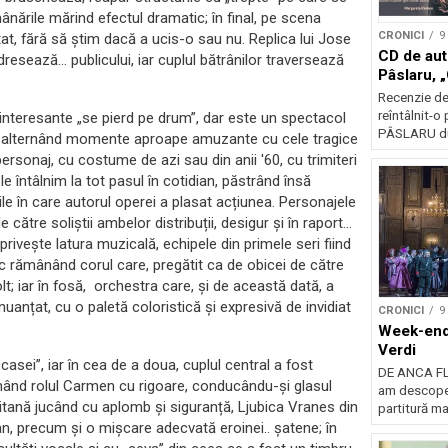
mânările mărind efectul dramatic; în final, pe scena
CRONICI
9
at, fără să știm dacă a ucis-o sau nu. Replica lui Jose
CD de aut
resează… publicului, iar cuplul bătrânilor traversează
Pâslaru, 
Recenzie d
reîntâlnit
interesante „se pierd pe drum”, dar este un spectacol
PÂSLARU dup
c, alternând momente aproape amuzante cu cele tragice
ersonaj, cu costume de azi sau din anii '60, cu trimiteri
 întâlnim la tot pasul în cotidian, păstrând însă
ațiile în care autorul operei a plasat acțiunea. Personajele
e către soliștii ambelor distribuții, desigur și în raport…
 privește latura muzicală, echipele din primele seri fiind
ic rămânând corul care, pregătit ca de obicei de către
lt; iar în fosă, orchestra care, și de această dată, a
anțat, cu o paletă coloristică și expresivă de invidiat
CRONICI
9
Week-end
Verdi
casei”, iar în cea de a doua, cuplul central a fost
DE ANCA FLO
inând rolul Carmen cu rigoare, conducându-și glasul
am descoper
gitană jucând cu aplomb și siguranță, Ljubica Vranes din
partitură mai
, precum și o mișcare adecvată eroinei.. șatene; în