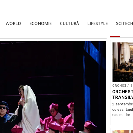
WORLD
ECONOMIE
CULTURĂ
LIFESTYLE
SCITECH
CRONICI
3
ORCHEST
TRANSIL
2 septembri
cu evantaiul
sau nu dar..