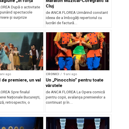
tagiune „în forță”
Maraton Muzical-Coregrafic la
Cluj
OREA După o activitate
opunând spectacole
de ANCA FLOREA Urmărind constant
miere și surprize
ideea de a îmbogăți repertoriul cu
lucrări de factură...
 ani ago
CRONICI
9 ani ago
l de premiere, un val
Un „Pinocchio” pentru toate
vârstele
OREA Spre finalul
de ANCA FLOREA La Opera comică
erei Naționale București,
pentru copii, avalanșa premierelor a
ă, retrospectiv, o
continuat și în...