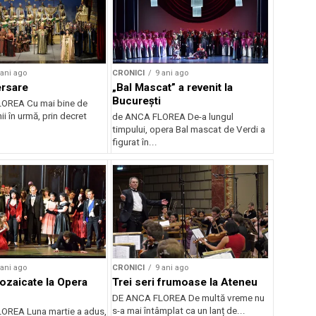
 ani ago
CRONICI
9 ani ago
ersare
„Bal Mascat” a revenit la
București
OREA Cu mai bine de
i în urmă, prin decret
de ANCA FLOREA De-a lungul
timpului, opera Bal mascat de Verdi a
figurat în...
 ani ago
CRONICI
9 ani ago
ozaicate la Opera
Trei seri frumoase la Ateneu
DE ANCA FLOREA De multă vreme nu
s-a mai întâmplat ca un lanț de...
OREA Luna martie a adus,