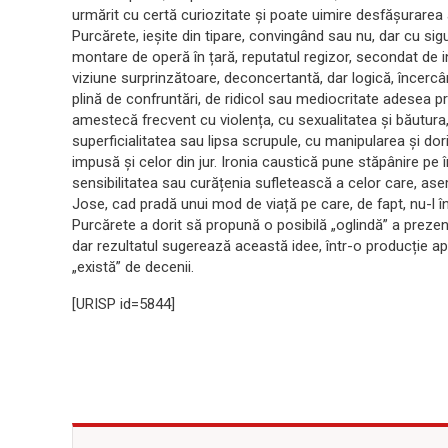
urmărit cu certă curiozitate și poate uimire desfășurarea 
Purcărete, ieșite din tipare, convingând sau nu, dar cu sigu
montare de operă în țară, reputatul regizor, secondat de i
viziune surprinzătoare, deconcertantă, dar logică, încercâ
plină de confruntări, de ridicol sau mediocritate adesea 
amestecă frecvent cu violența, cu sexualitatea și băutura,
superficialitatea sau lipsa scrupule, cu manipularea și dor
impusă și celor din jur. Ironia caustică pune stăpânire pe 
sensibilitatea sau curățenia sufletească a celor care, ase
Jose, cad pradă unui mod de viață pe care, de fapt, nu-l î
Purcărete a dorit să propună o posibilă „oglindă” a prezent
dar rezultatul sugerează această idee, într-o producție a
„există” de decenii.
[URISP id=5844]