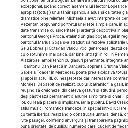
Don Jose, tenorul Bogdan Zahariea a parcurs rolul cu dific
excepțional, jucând corect, asemeni lui Hector Lopez (de 
apropiat (totuși) unui tânăr spaniol, a adus și calitatea gl
dramatice bine reliefate; Michaela a avut interprete de ce
Vezentan propunând portretul unei fete simple care, în actul
date transmise cu sinceritate și ardență deopotrivă în plan
baritonul George Proca, etalând un glas bogat, egal în regis
baritonul Marius Goșa s-a străduit să rezolve solicitările 
Gelu Dobrea și Octavian Vlaicu, voci generoase, destul de d
cu o rotunjime mai caldă, dar bine „intrați” în rol, în Rem
Alăzăroae, ambii tenori cu glasuri penetrante, integrate an
– baritonul Dan Patacă în Dancairo, soprana Cristina Vla
Gabriela Toader în Mercedes, poate prea explozivă totuși î
și apoi în actul III, cu neașteptate dar interesante contra
Morales. Deosebit de realizat, cuplul „bătrânilor” a găsit, 
reușind să creioneze, din câteva gesturi și atitudini, perso
deși păstrează permanent o anume simplitate și chiar – pa
lor, cu reală plăcere și implicare, iar la pupitru, David Cre
stilul muzicii romantice franceze, în special într-o lucrare
cu tentă iberică, realizând o construcție unitară, densă,
ivite pasager, conferind anvergură și transparență paginilo
bună dreptate, de publicul numeros care, cucerit de fiecar