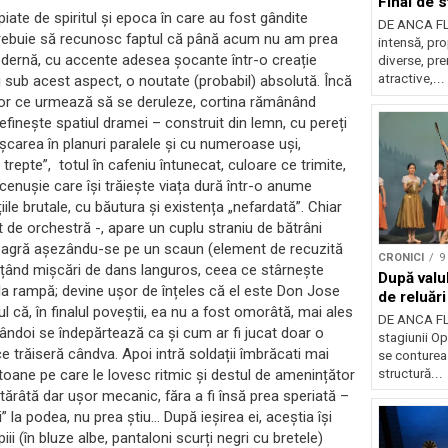
Final de s
piate de spiritul și epoca în care au fost gândite
DE ANCA FL
dar trebuie să recunosc faptul că până acum nu am prea
intensă, pr
modernă, cu accente adesea șocante într-o creație
diverse, pre
atractive,...
i sub acest aspect, o noutate (probabil) absolută. Încă
celor ce urmează să se deruleze, cortina rămânând
inește spatiul dramei – construit din lemn, cu pereți
carea în planuri paralele și cu numeroase uși,
repte”, totul în cafeniu întunecat, culoare ce trimite,
cenușie care își trăiește viața dură într-o anume
ile brutale, cu băutura și existența „nefardată”. Chiar
 de orchestră -, apare un cuplu straniu de bătrâni
e neagră așezându-se pe un scaun (element de recuzită
CRONICI
9
ițând mișcări de dans languros, ceea ce stârnește
După valu
t la rampă; devine ușor de înțeles că el este Don Jose
de reluări
ul că, în finalul poveștii, ea nu a fost omorâtă, mai ales
DE ANCA FL
mândoi se îndepărtează ca și cum ar fi jucat doar o
stagiunii Op
 trăiseră cândva. Apoi intră soldații îmbrăcati mai
se contureaz
oane pe care le lovesc ritmic și destul de amenințător
structură...
ărâtă dar ușor mecanic, făra a fi însă prea speriată –
” la podea, nu prea știu… După ieșirea ei, aceștia își
iii (în bluze albe, pantaloni scurți negri cu bretele)