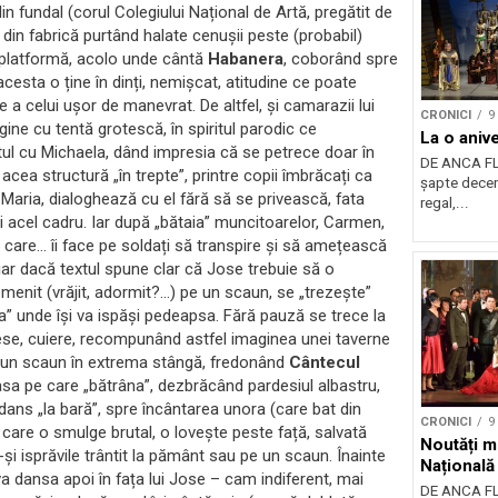
 din fundal (corul Colegiului Național de Artă, pregătit de
 din fabrică purtând halate cenușii peste (probabil)
e platformă, acolo unde cântă
Habanera
, coborând spre
acesta o ține în dinți, nemișcat, atitudine ce poate
te a celui ușor de manevrat. De altfel, și camarazii lui
CRONICI
9
ine cu tentă grotescă, în spiritul parodic ce
La o aniv
etul cu Michaela, dând impresia că se petrece doar în
DE ANCA FL
 acea structură „în trepte”, printre copii îmbrăcați ca
șapte deceni
 Maria, dialoghează cu el fără să se privească, fata
regal,...
 acel cadru. Iar după „bătaia” muncitoarelor, Carmen,
care… îi face pe soldați să transpire și să amețească
chiar dacă textul spune clar că Jose trebuie să o
emenit (vrăjit, adormit?…) pe un scaun, se „trezește”
ra” unde își va ispăși pedeapsa. Fără pauză se trece la
, mese, cuiere, recompunând astfel imaginea unei taverne
pe un scaun în extrema stângă, fredonând
Cântecul
asa pe care „bătrâna”, dezbrăcând pardesiul albastru,
dans „la bară”, spre încântarea unora (care bat din
CRONICI
9
ui care o smulge brutal, o lovește peste față, salvată
Noutăți m
u-și isprăvile trântit la pământ sau pe un scaun. Înainte
Națională
va dansa apoi în fața lui Jose – cam indiferent, mai
DE ANCA FL