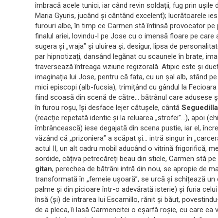
îmbracă acele tunici, iar când revin soldații, fug prin ușile
Maria Gyuris, jucând și cântând excelent); lucrătoarele ies
furouri albe, în timp ce Carmen stă întinsă provocator p
finalul ariei, lovindu-l pe Jose cu o imensă floare pe care 
sugera și „vraja” și uluirea și, desigur, lipsa de personalita
par hipnotizați, dansând legănat cu scaunele în brate, imag
traversează întreaga viziune regizorală. Atipic este și du
imaginația lui Jose, pentru că fata, cu un șal alb, stând pe
mici episcopi (alb-fucsia), trimițând cu gândul la Fecioara
fiind scoasă din scenă de către… bătrânul care adusese și
în furou roșu, își desface lejer cătușele, cântă
Seguedilla
(reacție repetată identic și la reluarea „strofei”…), apoi (
îmbrâncească) iese degajată din scena pustie, iar el, încr
văzând că „prizoniera” a scăpat și… intră singur în „carce
actul II, un alt cadru mobil aducând o vitrină frigorifică
sordide, câțiva petrecăreți beau din sticle, Carmen stă 
gitan
, perechea de bătrâni intră din nou, se apropie de m
transformată în „femeie ușoară”, se urcă și schițează un 
palme și din picioare într-o adevărată isterie) și furia cel
însă (și) de intrarea lui Escamillo, rănit și băut, povestind
de a pleca, îi lasă Carmencitei o eșarfă roșie, cu care ea 