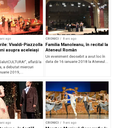
 ani ago
CRONICI
8 ani ago
ile: Vivaldi-Piazzolla
Familia Manoleanu, în recital la
uni asupra aceleiași
Ateneul Român
Un eveniment deosebit a avut loc în
data de 16 ianuarie 2018 la Ateneul...
SalutCULTURA!”, aflată la
a, a debutat miercuri
nuarie 2019,...
 ani ago
CRONICI
9 ani ago