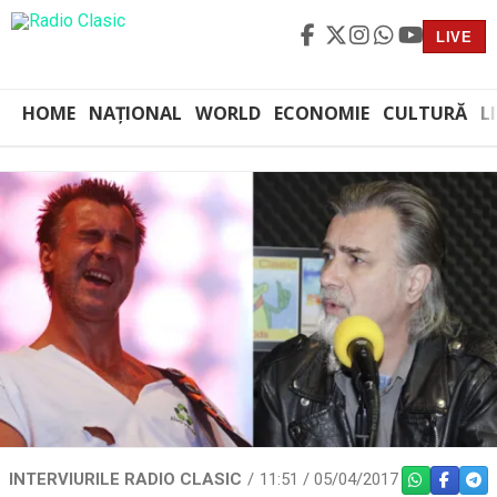
LIVE
HOME
NAȚIONAL
WORLD
ECONOMIE
CULTURĂ
L
INTERVIURILE RADIO CLASIC
11:51 / 05/04/2017
WHATSAPP
FACEBO
TEL