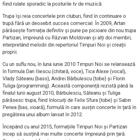
fiind rulate sporadic la posturile tv de muzică.
Trupa își reia concertele prin cluburi, fiind în continuare o
trupă fără un deosebit succes comercial. În 2009, Artan
părăsește formația definitiv și pune pe picioare din nou trupa
Partizan, împreună cu Răzvan Moldovan și alți doi membri,
interpretând melodii din repertoriul Timpuri Noi și creații
proprii.
Cu un suflu nou, în luna iunie 2010 Timpuri Noi se relansează
în formula Dan Iliescu (chitară, voce), Tica Alexe (vocal),
Vlady Săteanu (bass), Andrei Bărbulescu (tobe) și Florin
Tuliga (programming). Această componență rezistă până la
finalul lunii august 2010, Bărbulescu, Săteanu și Tuliga
părăsesc trupa, fiind înlocuiți de Felix Sfura (tobe) și Sabin
Penea (bas, vioară), formulă în care susțin concerte în țară în
pregătirea unui album lansat în 2012.
Începând cu anul 2015, formațiile Timpuri Noi și Partizan
încep să susțină mai multe concerte împreună prin țară.