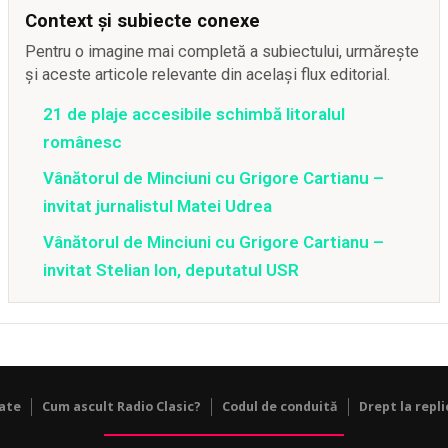
Context și subiecte conexe
Pentru o imagine mai completă a subiectului, urmărește
și aceste articole relevante din același flux editorial.
21 de plaje accesibile schimbă litoralul
românesc
Vânătorul de Minciuni cu Grigore Cartianu –
invitat jurnalistul Matei Udrea
Vânătorul de Minciuni cu Grigore Cartianu –
invitat Stelian Ion, deputatul USR
tate
Cum ascult Radio Clasic?
Codul de conduită
Drept la repli