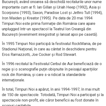
București, având onoarea să deschidă recitalurile unor nume
importante cum ar fi: Ian Gillan și Uriah Heep (1992), Asia și
Scorpions (1993), Saxon, Paradise Lost și Jethro Tull (1994),
Iron Maiden și Kreator (1995). Pe data de 20 mai 1994
Timpuri Noi este prima formație din România care apare
unplugged într-un spectacol la Teatrul Ion Creangă din
București (eveniment inregistrat și lansat apoi pe casetă).
În 1995 Timpuri Noi participă la festivalul RockMania, de pe
Stadionul Național, în care au cântat în deschidere pentru
Eros Ramazzotti, Joe Cocker și Rod Stewart.
În 1996 recitalul la Festivalul Cerbul de Aur beneficiază de o
regie și o scenografie puțin obișnuite în peisajul aparițiilor
rock din România, și care s-a ridicat la standardele
internaționale.
În total, Timpuri Noi a apărut, în anii 1994-1997, în mai mult
de 150 de spectacole. Totodată, Timpuri Noi a participat și la
spectacole non-profit, ale căror beneficii au fost donate în
scopuri caritabile.