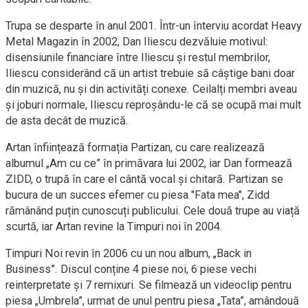
Trupa se desparte în anul 2001. Într-un înterviu acordat Heavy
Metal Magazin în 2002, Dan Iliescu dezvăluie motivul:
disensiunile financiare între Iliescu și restul membrilor,
Iliescu considerând că un artist trebuie să câștige bani doar
din muzică, nu și din activități conexe. Ceilalți membri aveau
și joburi normale, Iliescu reproșându-le că se ocupă mai mult
de asta decât de muzică.
Artan înființează formația Partizan, cu care realizează
albumul „Am cu ce” în primăvara lui 2002, iar Dan formează
ZIDD, o trupă în care el cântă vocal și chitară. Partizan se
bucura de un succes efemer cu piesa "Fata mea", Zidd
rămânând puțin cunoscuți publicului. Cele două trupe au viață
scurtă, iar Artan revine la Timpuri noi în 2004.
Timpuri Noi revin în 2006 cu un nou album, „Back in
Business”. Discul conține 4 piese noi, 6 piese vechi
reinterpretate și 7 remixuri. Se filmează un videoclip pentru
piesa „Umbrela”, urmat de unul pentru piesa „Tata”, amândouă