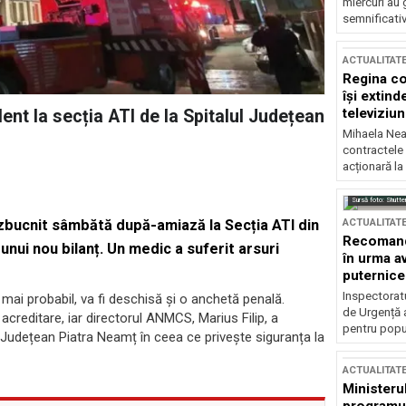
miercuri au 
semnificati
ACTUALITAT
Regina co
își extind
televiziun
ent la secția ATI de la Spitalul Județean
Mihaela Nea
contractele 
acționară la
Sursă foto: Shutte
ACTUALITAT
izbucnit sâmbătă după-amiază la Secția ATI din
Recomandă
unui nou bilanț. Un medic a suferit arsuri
în urma av
puternice
Inspectoratu
l mai probabil, va fi deschisă și o anchetă penală.
de Urgență 
acreditare, iar directorul ANMCS, Marius Filip, a
pentru popula
ul Județean Piatra Neamț în ceea ce privește siguranța la
ACTUALITAT
Ministerul