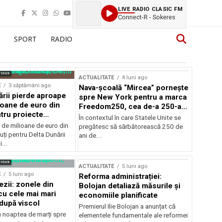
LIVE RADIO CLASIC FM
Connect-R - Sokeres
SPORT
RADIO
rstock
ACTUALITATE
4 luni ago
E
3 săptămâni ago
Nava-școală “Mircea” pornește
ării pierde aproape
spre New York pentru a marca
ioane de euro din
Freedom250, cea de-a 250-a
tru proiecte
aniversare a Statelor Unite
În contextul în care Statele Unite se
de milioane de euro din
pregătesc să sărbătorească 250 de
ți pentru Delta Dunării
ani de...
...
rstock
ACTUALITATE
5 luni ago
E
5 luni ago
Reforma administrației:
ezii: zonele din
Bolojan detaliază măsurile și
u cele mai mari
economiile planificate
după viscol
Premierul Ilie Bolojan a anunțat că
n noaptea de marți spre
elementele fundamentale ale reformei