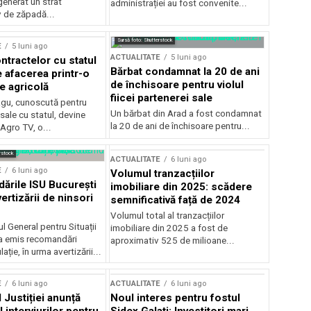
generat un strat
administrației au fost convenite...
v de zăpadă...
Sursă foto: Shutterstock
E
5 luni ago
ACTUALITATE
5 luni ago
ntractelor cu statul
Bărbat condamnat la 20 de ani
e afacerea printr-o
de închisoare pentru violul
e agricolă
fiicei partenerei sale
gu, cunoscută pentru
Un bărbat din Arad a fost condamnat
sale cu statul, devine
la 20 de ani de închisoare pentru...
 Agro TV, o...
rstock
ACTUALITATE
6 luni ago
E
6 luni ago
Volumul tranzacțiilor
rile ISU București
imobiliare din 2025: scădere
ertizării de ninsori
semnificativă față de 2024
Volumul total al tranzacțiilor
l General pentru Situații
imobiliare din 2025 a fost de
a emis recomandări
aproximativ 525 de milioane...
ție, în urma avertizării...
E
6 luni ago
ACTUALITATE
6 luni ago
 Justiției anunță
Noul interes pentru fostul