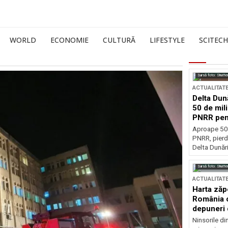
WORLD
ECONOMIE
CULTURĂ
LIFESTYLE
SCITECH
Sursă foto: Shutte
ACTUALITAT
Delta Dun
50 de mil
PNRR pen
esențiale
Aproape 50 
PNRR, pierdu
Delta Dunării
Sursă foto: Shutte
ACTUALITAT
Harta zăp
România c
depuneri 
Ninsorile di