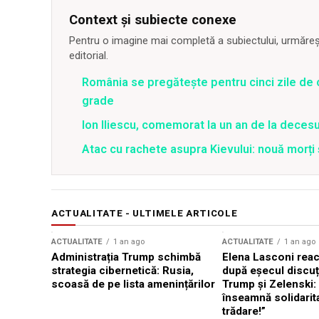
Context și subiecte conexe
Pentru o imagine mai completă a subiectului, urmărește
editorial.
România se pregătește pentru cinci zile de 
grade
Ion Iliescu, comemorat la un an de la decesul
Atac cu rachete asupra Kievului: nouă morți
ACTUALITATE - ULTIMELE ARTICOLE
ACTUALITATE
1 an ago
ACTUALITATE
1 an ago
Administrația Trump schimbă
Elena Lasconi rea
strategia cibernetică: Rusia,
după eșecul discuți
scoasă de pe lista amenințărilor
Trump și Zelenski:
înseamnă solidarit
trădare!”