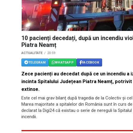
10 pacienți decedați, după un incendiu viol
Piatra Neamț
ACTUALITATE
20:59
TELEGRAM
WHATSAPP
FACEBOOK
Zece pacienți au decedat după ce un
incendiu a 
incinta Spitalului Județean Piatra Neamț, potrivit 
extinse.
Este cel mai grav bilanț după tragedia de la Colectiv și ce
Marea majoritate a spitalelor din România sunt în curs de 
declarat la Digi24 că existau o serie de nereguli la Spital
incendii.