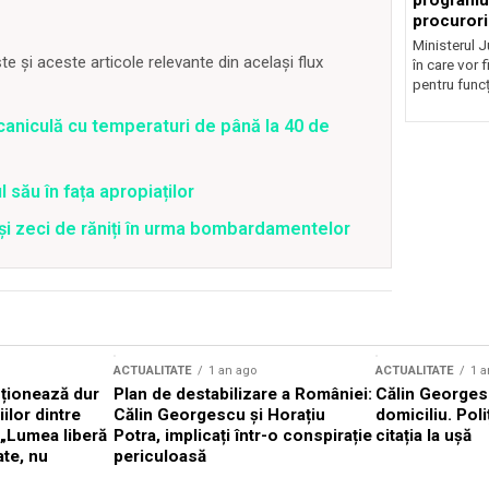
programul
procurori
Ministerul Ju
 și aceste articole relevante din același flux
în care vor f
pentru funcți
caniculă cu temperaturi de până la 40 de
 său în fața apropiaților
 și zeci de răniți în urma bombardamentelor
ACTUALITATE
1 an ago
ACTUALITATE
1 a
cționează dur
Plan de destabilizare a României:
Călin Georgesc
ilor dintre
Călin Georgescu și Horațiu
domiciliu. Poli
 „Lumea liberă
Potra, implicați într-o conspirație
citația la ușă
ate, nu
periculoasă