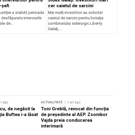
 interviurilor pentru
Sidex Galați: Investitori mari
-șefi
cer caietul de sarcini
stiției a stabilit perioada
Mai mulți investitori au solicitat
i desfășurate interviurile
caietul de sarcini pentru licitația
ile de...
combinatului siderurgic Liberty
Galați,...
n ago
ACTUALITATE
1 an ago
ACTUALITATE
u, de negăsit la
Toni Greblă, revocat din funcția
Ilie Boloj
ția Buftea i-a lăsat
de președinte al AEP. Zsombor
alegerilor
Vajda preia conducerea
constituți
interimară
concentră
viitoarelo