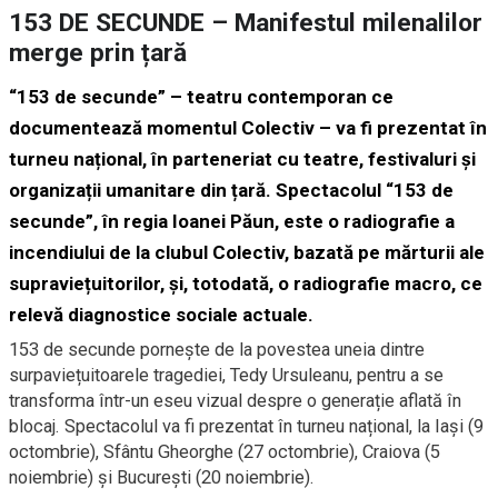
153 DE SECUNDE – Manifestul milenalilor
merge prin țară
“153 de secunde” – teatru contemporan ce
documentează momentul Colectiv – va fi prezentat în
turneu național, în parteneriat cu teatre, festivaluri și
organizații umanitare din țară. Spectacolul “153 de
secunde”, în regia Ioanei Păun, este o radiografie a
incendiului de la clubul Colectiv, bazată pe mărturii ale
supraviețuitorilor, și, totodată, o radiografie macro, ce
relevă diagnostice sociale actuale.
153 de secunde pornește de la povestea uneia dintre
surpaviețuitoarele tragediei, Tedy Ursuleanu, pentru a se
transforma într-un eseu vizual despre o generație aflată în
blocaj. Spectacolul va fi prezentat în turneu național, la Iași (9
octombrie), Sfântu Gheorghe (27 octombrie), Craiova (5
noiembrie) și București (20 noiembrie).