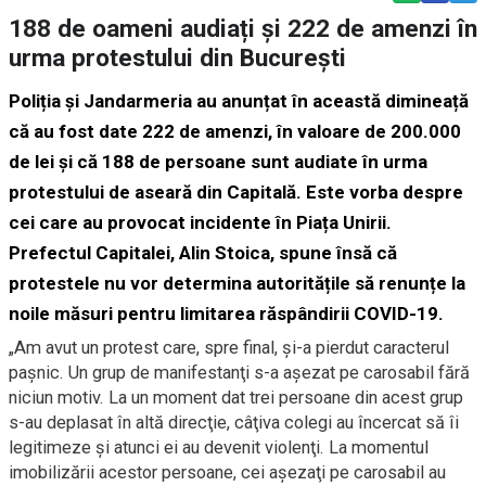
188 de oameni audiați și 222 de amenzi în
urma protestului din București
Poliția și Jandarmeria au anunțat în această dimineață
că au fost date 222 de amenzi, în valoare de 200.000
de lei și că 188 de persoane sunt audiate în urma
protestului de aseară din Capitală. Este vorba despre
cei care au provocat incidente în Piața Unirii.
Prefectul Capitalei, Alin Stoica, spune însă că
protestele nu vor determina autoritățile să renunțe la
noile măsuri pentru limitarea răspândirii COVID-19.
„Am avut un protest care, spre final, şi-a pierdut caracterul
paşnic. Un grup de manifestanţi s-a aşezat pe carosabil fără
niciun motiv. La un moment dat trei persoane din acest grup
s-au deplasat în altă direcţie, câţiva colegi au încercat să îi
legitimeze şi atunci ei au devenit violenţi. La momentul
imobilizării acestor persoane, cei aşezaţi pe carosabil au