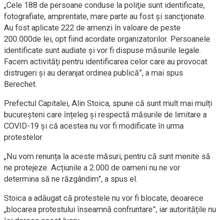
„Cele 188 de persoane conduse la poliţie sunt identificate,
fotografiate, amprentate, mare parte au fost şi sancţionate.
Au fost aplicate 222 de amenzi în valoare de peste
200.000de lei, opt fiind acordate organizatorilor. Persoanele
identificate sunt audiate şi vor fi dispuse măsurile legale.
Facem activităţi pentru identificarea celor care au provocat
distrugeri şi au deranjat ordinea publică”, a mai spus
Berechet.
Prefectul Capitalei, Alin Stoica, spune că sunt mult mai mulți
bucureșteni care înțeleg și respectă măsurile de limitare a
COVID-19 și că acestea nu vor fi modificate în urma
protestelor.
„Nu vom renunța la aceste măsuri, pentru că sunt menite să
ne protejeze. Acțiunile a 2.000 de oameni nu ne vor
determina să ne răzgândim”, a spus el.
Stoica a adăugat că protestele nu vor fi blocate, deoarece
„blocarea protestului înseamnă confruntare”, iar autoritățile nu