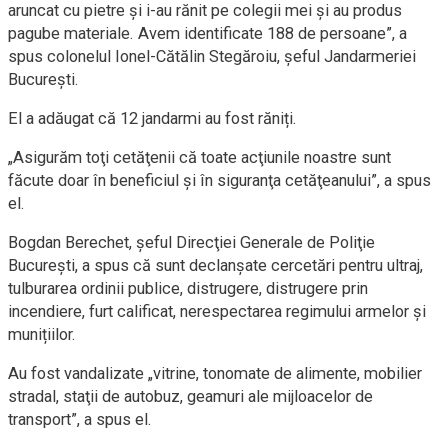
aruncat cu pietre şi i-au rănit pe colegii mei şi au produs
pagube materiale. Avem identificate 188 de persoane”, a
spus colonelul Ionel-Cătălin Stegăroiu, șeful Jandarmeriei
Bucureşti.
El a adăugat că 12 jandarmi au fost răniți.
„Asigurăm toţi cetăţenii că toate acţiunile noastre sunt
făcute doar în beneficiul şi în siguranţa cetăţeanului”, a spus
el.
Bogdan Berechet, șeful Direcţiei Generale de Poliţie
Bucureşti, a spus că sunt declanșate cercetări pentru ultraj,
tulburarea ordinii publice, distrugere, distrugere prin
incendiere, furt calificat, nerespectarea regimului armelor și
munițiilor.
Au fost vandalizate „vitrine, tonomate de alimente, mobilier
stradal, staţii de autobuz, geamuri ale mijloacelor de
transport”, a spus el.