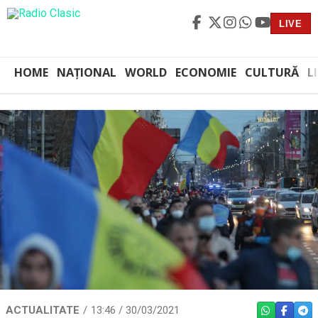
LIVE
HOME
NAȚIONAL
WORLD
ECONOMIE
CULTURĂ
L
ACTUALITATE
13:46 / 30/03/2021
WHATSAPP
FACEBO
TEL