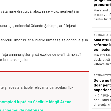
programul
procurori
Ministerul Ju
vătămare din culpă, abuz în serviciu, neglijență în
în care vor f
pentru funcți
curești, colonelul Orlando Șchiopu, ar fi înjurat
ACTUALITAT
Ministrul
Serviciul Omoruri iar audierile urmează să continue și în
reforme î
combaterea
ața criminaliștilor și să explice ce s-a întâmplat în
Ministra Med
la intervenția lor.
declarat că
viitoare să 
ACTUALITAT
De ce nu 
doar pentr
 și aceste articole relevante din același flux
superioar
🇳🇴🇷🇴 No
ce nu studii
pompieri luptă cu flăcările lângă Atena
diferența, ci
ea schemei de plafonare