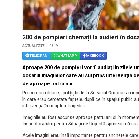
200 de pompieri chemați la audieri în dosa
ACTUALITATE
08:19
TELEGRAM
WHATSAPP
FACEBOOK
Aproape 200 de pompieri vor fi audiaţi în zilele u
dosarul imaginilor care au surprins intervenţia de 
de aproape patru ani.
Procurorii militari și polițiștii de la Serviciul Omoruri au
în care erau cercetate faptele, după ce în spațiul public au 
intervenția în noaptea tragediei.
Imaginile au fost ascunse aproape patru ani și în momentu
Inspectoratului pentru Situații de Urgență spuneau că nu a
Acele imagini erau însă importante pentru anchetele care e