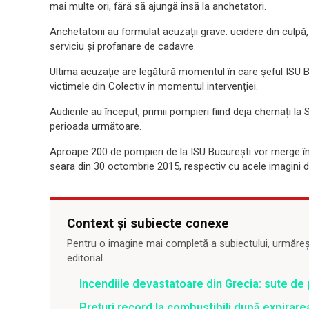
mai multe ori, fără să ajungă însă la anchetatori.
Anchetatorii au formulat acuzații grave: ucidere din culpă, 
serviciu și profanare de cadavre.
Ultima acuzație are legătură momentul în care șeful ISU Bu
victimele din Colectiv în momentul intervenției.
Audierile au început, primii pompieri fiind deja chemați la 
perioada următoare.
Aproape 200 de pompieri de la ISU București vor merge în f
seara din 30 octombrie 2015, respectiv cu acele imagini de 
Context și subiecte conexe
Pentru o imagine mai completă a subiectului, urmărește
editorial.
Incendiile devastatoare din Grecia: sute de 
Prețuri record la combustibili după expirar