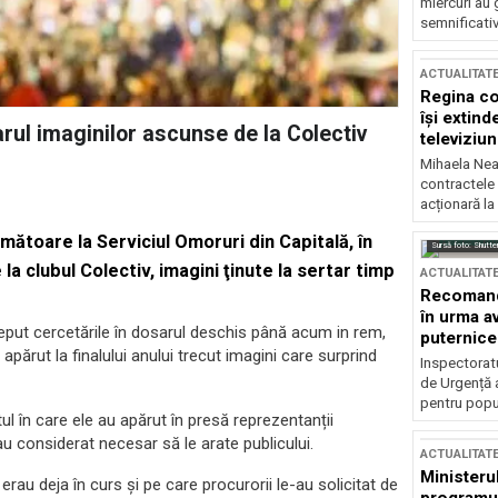
miercuri au 
semnificati
ACTUALITAT
Regina co
își extind
rul imaginilor ascunse de la Colectiv
televiziun
Mihaela Nea
contractele 
acționară la
rmătoare la Serviciul Omoruri din Capitală, în
Sursă foto: Shutte
la clubul Colectiv, imagini ţinute la sertar timp
ACTUALITAT
Recomandă
în urma av
 început cercetările în dosarul deschis până acum in rem,
puternice
apărut la finalului anului trecut imagini care surprind
Inspectoratu
de Urgență 
pentru popula
l în care ele au apărut în presă reprezentanții
u considerat necesar să le arate publicului.
ACTUALITAT
Ministerul
rau deja în curs și pe care procurorii le-au solicitat de