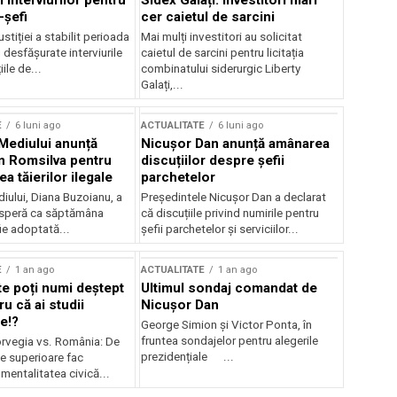
 interviurilor pentru
Sidex Galați: Investitori mari
-șefi
cer caietul de sarcini
stiției a stabilit perioada
Mai mulți investitori au solicitat
i desfășurate interviurile
caietul de sarcini pentru licitația
ile de...
combinatului siderurgic Liberty
Galați,...
E
6 luni ago
ACTUALITATE
6 luni ago
 Mediului anunță
Nicușor Dan anunță amânarea
n Romsilva pentru
discuțiilor despre șefii
 tăierilor ilegale
parchetelor
iului, Diana Buzoianu, a
Președintele Nicușor Dan a declarat
 speră ca săptămâna
că discuțiile privind numirile pentru
fie adoptată...
șefii parchetelor și serviciilor...
E
1 an ago
ACTUALITATE
1 an ago
te poți numi deștept
Ultimul sondaj comandat de
u că ai studii
Nicușor Dan
e!?
George Simion și Victor Ponta, în
fruntea sondajelor pentru alegerile
rvegia vs. România: De
prezidențiale ...
le superioare fac
 mentalitatea civică...