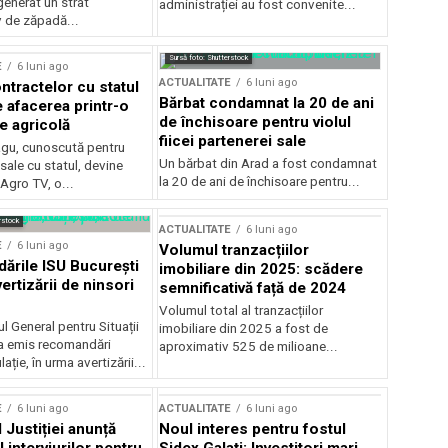
generat un strat
administrației au fost convenite...
v de zăpadă...
Sursă foto: Shutterstock
E
6 luni ago
ACTUALITATE
6 luni ago
ntractelor cu statul
Bărbat condamnat la 20 de ani
e afacerea printr-o
de închisoare pentru violul
e agricolă
fiicei partenerei sale
gu, cunoscută pentru
Un bărbat din Arad a fost condamnat
sale cu statul, devine
la 20 de ani de închisoare pentru...
 Agro TV, o...
rstock
ACTUALITATE
6 luni ago
E
6 luni ago
Volumul tranzacțiilor
rile ISU București
imobiliare din 2025: scădere
ertizării de ninsori
semnificativă față de 2024
Volumul total al tranzacțiilor
l General pentru Situații
imobiliare din 2025 a fost de
a emis recomandări
aproximativ 525 de milioane...
ție, în urma avertizării...
E
6 luni ago
ACTUALITATE
6 luni ago
 Justiției anunță
Noul interes pentru fostul