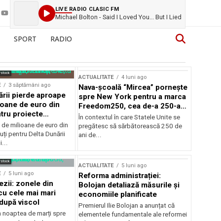
LIVE RADIO CLASIC FM
Michael Bolton - Said I Loved You... But I Lied
SPORT
RADIO
rstock
ACTUALITATE
4 luni ago
E
3 săptămâni ago
Nava-școală “Mircea” pornește
ării pierde aproape
spre New York pentru a marca
ioane de euro din
Freedom250, cea de-a 250-a
tru proiecte
aniversare a Statelor Unite
În contextul în care Statele Unite se
de milioane de euro din
pregătesc să sărbătorească 250 de
ți pentru Delta Dunării
ani de...
...
rstock
ACTUALITATE
5 luni ago
E
5 luni ago
Reforma administrației:
ezii: zonele din
Bolojan detaliază măsurile și
u cele mai mari
economiile planificate
după viscol
Premierul Ilie Bolojan a anunțat că
n noaptea de marți spre
elementele fundamentale ale reformei