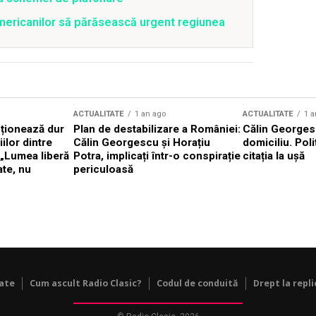
mericanilor să părăsească urgent regiunea
ACTUALITATE
1 an ago
ACTUALITATE
1 a
cționează dur
Plan de destabilizare a României:
Călin Georgesc
ilor dintre
Călin Georgescu și Horațiu
domiciliu. Poli
 „Lumea liberă
Potra, implicați într-o conspirație
citația la ușă
ate, nu
periculoasă
tate
Cum ascult Radio Clasic?
Codul de conduită
Drept la repli