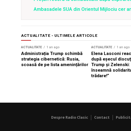
Ambasadele SUA din Orientul Mijlociu cer a
ACTUALITATE - ULTIMELE ARTICOLE
ACTUALITATE
1 an ago
ACTUALITATE
1 an ago
Administrația Trump schimbă
Elena Lasconi rea
strategia cibernetică: Rusia,
după eșecul discuți
scoasă de pe lista amenințărilor
Trump și Zelenski:
înseamnă solidarit
trădare!”
Despre Radio Clasic
Contact
Publici