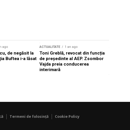
n ago
ACTUALITATE
1 an ago
ACTUALITATE
u, de negăsit la
Toni Greblă, revocat din funcția
Ilie Boloj
ția Buftea i-a lăsat
de președinte al AEP. Zsombor
alegerilor
Vajda preia conducerea
constituți
interimară
concentră
viitoarelo
că
Termeni de folosință
Cookie Policy