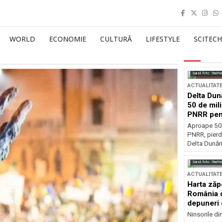
WORLD
ECONOMIE
CULTURĂ
LIFESTYLE
SCITECH
Sursă foto: Shutte
ACTUALITAT
Delta Dun
50 de mil
PNRR pen
esențiale
Aproape 50 
PNRR, pierdu
Delta Dunării
Sursă foto: Shutte
ACTUALITAT
Harta zăp
România c
depuneri 
Ninsorile di