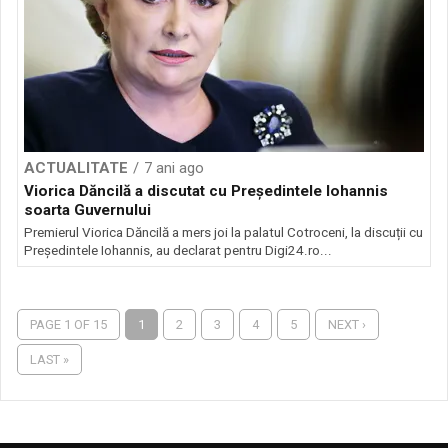
ACTUALITATE
7 ani ago
Viorica Dăncilă a discutat cu Președintele Iohannis
soarta Guvernului
Premierul Viorica Dăncilă a mers joi la palatul Cotroceni, la discuții cu
Președintele Iohannis, au declarat pentru Digi24.ro...
PAGE 1 OF 15
1
2
3
4
5
NEXT ›
LAST »