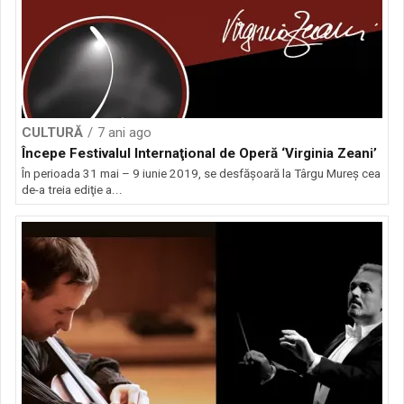
CULTURĂ
7 ani ago
Începe Festivalul Internaţional de Operă ‘Virginia Zeani’
În perioada 31 mai – 9 iunie 2019, se desfăşoară la Târgu Mureş cea
de-a treia ediţie a...