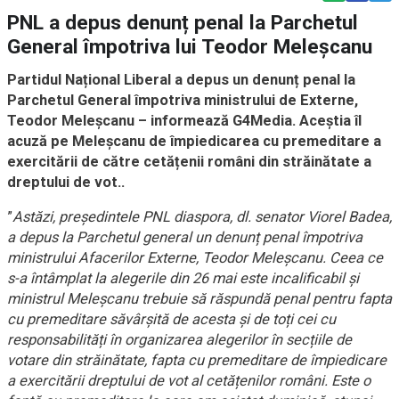
PNL a depus denunț penal la Parchetul
General împotriva lui Teodor Meleșcanu
Partidul Național Liberal a depus un denunț penal la
Parchetul General împotriva ministrului de Externe,
Teodor Meleșcanu – informează G4Media. Aceștia îl
acuză pe Meleșcanu de împiedicarea cu premeditare a
exercitării de către cetățenii români din străinătate a
dreptului de vot..
”
Astăzi, președintele PNL diaspora, dl. senator Viorel Badea,
a depus la Parchetul general un denunț penal împotriva
ministrului Afacerilor Externe, Teodor Meleșcanu. Ceea ce
s-a întâmplat la alegerile din 26 mai este incalificabil și
ministrul Meleșcanu trebuie să răspundă penal pentru fapta
cu premeditare săvârșită de acesta și de toți cei cu
responsabilități în organizarea alegerilor în secțiile de
votare din străinătate, fapta cu premeditare de împiedicare
a exercitării dreptului de vot al cetățenilor români. Este o