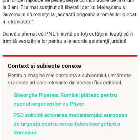
prin orice mijloace se pedepseşte cu închisoare de la 6 luni
la 3 ani. El a mai susţinut că liberalii cer lui Meleşcanu şi
Guvernului să renunţe la „această prigoană a românilor plecaţi
în străinătate”.
Dancă a afirmat că PNL îi invită pe toţi cetăţenii lezaţi să îi
trimită sesizările lor pentru a le acorda asistenţă juridică.
Context și subiecte conexe
Pentru o imagine mai completă a subiectului, urmărește
și aceste articole relevante din același flux editorial.
Gheorghe Piperea: Românii plătesc pentru
eșecul negocierilor cu Pfizer
PSD solicită activarea mecanismului european
de urgență pentru securitatea energetică a
României