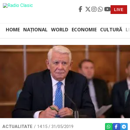
LIVE
HOME
NAȚIONAL
WORLD
ECONOMIE
CULTURĂ
L
ACTUALITATE
14:15 / 31/05/2019
WHATSAPP
FACEBO
TEL