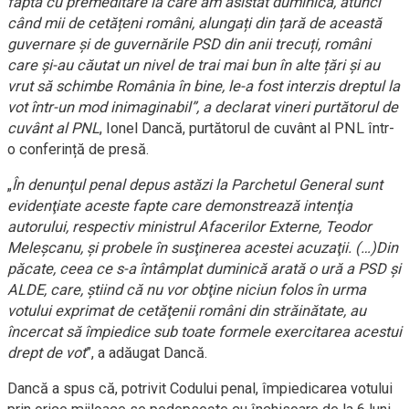
faptă cu premeditare la care am asistat duminică, atunci
când mii de cetățeni români, alungați din țară de această
guvernare și de guvernările PSD din anii trecuți, români
care și-au căutat un nivel de trai mai bun în alte țări și au
vrut să schimbe România în bine, le-a fost interzis dreptul la
vot într-un mod inimaginabil”, a declarat vineri purtătorul de
cuvânt al PNL
, Ionel Dancă, purtătorul de cuvânt al PNL într-
o conferință de presă.
„
În denunţul penal depus astăzi la Parchetul General sunt
evidenţiate aceste fapte care demonstrează intenţia
autorului, respectiv ministrul Afacerilor Externe, Teodor
Meleşcanu, şi probele în susţinerea acestei acuzaţii. (…)Din
păcate, ceea ce s-a întâmplat duminică arată o ură a PSD şi
ALDE, care, ştiind că nu vor obţine niciun folos în urma
votului exprimat de cetăţenii români din străinătate, au
încercat să împiedice sub toate formele exercitarea acestui
drept de vot
”, a adăugat Dancă.
Dancă a spus că, potrivit Codului penal, împiedicarea votului