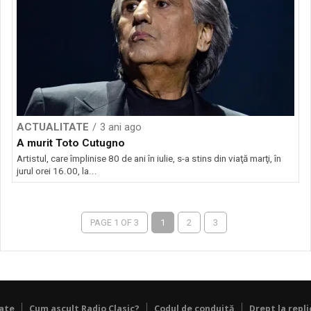
ACTUALITATE
3 ani ago
A murit Toto Cutugno
Artistul, care împlinise 80 de ani în iulie, s-a stins din viaţă marţi, în
jurul orei 16.00, la...
PAGE 1 OF 3
1
2
3
tate
Cum ascult Radio Clasic?
Codul de conduită
Drept la repli