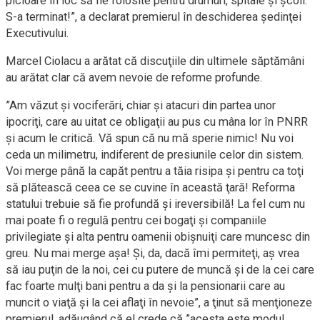
picioare în loc să fie folosite pentru drumuri, spitale şi şcoli.
S-a terminat!”, a declarat premierul în deschiderea şedinţei
Executivului.
Marcel Ciolacu a arătat că discuţiile din ultimele săptămâni
au arătat clar că avem nevoie de reforme profunde.
”Am văzut şi vociferări, chiar şi atacuri din partea unor
ipocriţi, care au uitat ce obligaţii au pus cu mâna lor în PNRR
şi acum le critică. Vă spun că nu mă sperie nimic! Nu voi
ceda un milimetru, indiferent de presiunile celor din sistem.
Voi merge până la capăt pentru a tăia risipa şi pentru ca toţi
să plătească ceea ce se cuvine în această ţară! Reforma
statului trebuie să fie profundă şi ireversibilă! La fel cum nu
mai poate fi o regulă pentru cei bogaţi şi companiile
privilegiate şi alta pentru oamenii obişnuiţi care muncesc din
greu. Nu mai merge aşa! Şi, da, dacă îmi permiteţi, aş vrea
să iau puţin de la noi, cei cu putere de muncă şi de la cei care
fac foarte mulţi bani pentru a da şi la pensionarii care au
muncit o viaţă şi la cei aflaţi în nevoie”, a ţinut să menţioneze
premierul, adăugând că el crede că ”acesta este modul