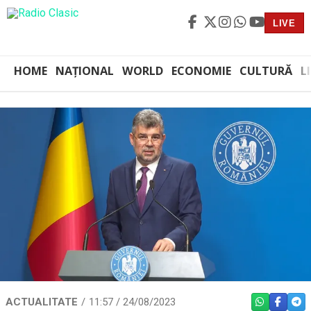
LIVE
HOME
NAȚIONAL
WORLD
ECONOMIE
CULTURĂ
L
ACTUALITATE
11:57 / 24/08/2023
WHATSAPP
FACEBO
TEL