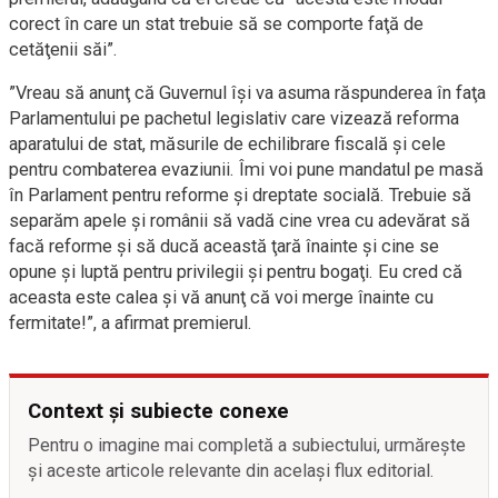
corect în care un stat trebuie să se comporte faţă de
cetăţenii săi”.
”Vreau să anunţ că Guvernul îşi va asuma răspunderea în faţa
Parlamentului pe pachetul legislativ care vizează reforma
aparatului de stat, măsurile de echilibrare fiscală şi cele
pentru combaterea evaziunii. Îmi voi pune mandatul pe masă
în Parlament pentru reforme şi dreptate socială. Trebuie să
separăm apele şi românii să vadă cine vrea cu adevărat să
facă reforme şi să ducă această ţară înainte şi cine se
opune şi luptă pentru privilegii şi pentru bogaţi. Eu cred că
aceasta este calea şi vă anunţ că voi merge înainte cu
fermitate!”, a afirmat premierul.
Context și subiecte conexe
Pentru o imagine mai completă a subiectului, urmărește
și aceste articole relevante din același flux editorial.