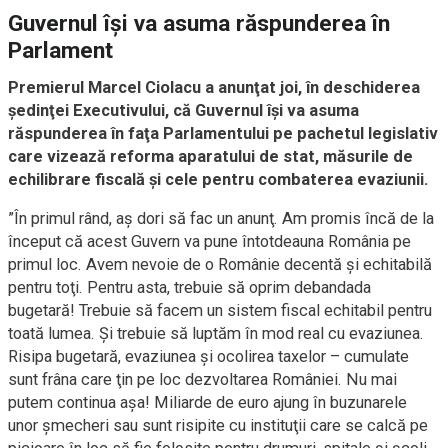
Guvernul îşi va asuma răspunderea în
Parlament
Premierul Marcel Ciolacu a anunţat joi, în deschiderea
şedinţei Executivului, că Guvernul îşi va asuma
răspunderea în faţa Parlamentului pe pachetul legislativ
care vizează reforma aparatului de stat, măsurile de
echilibrare fiscală şi cele pentru combaterea evaziunii.
”În primul rând, aş dori să fac un anunţ. Am promis încă de la
început că acest Guvern va pune întotdeauna România pe
primul loc. Avem nevoie de o Românie decentă şi echitabilă
pentru toţi. Pentru asta, trebuie să oprim debandada
bugetară! Trebuie să facem un sistem fiscal echitabil pentru
toată lumea. Şi trebuie să luptăm în mod real cu evaziunea.
Risipa bugetară, evaziunea şi ocolirea taxelor – cumulate
sunt frâna care ţin pe loc dezvoltarea României. Nu mai
putem continua aşa! Miliarde de euro ajung în buzunarele
unor şmecheri sau sunt risipite cu instituţii care se calcă pe