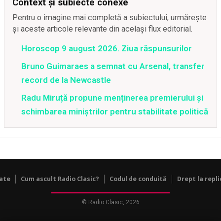
Context și subiecte conexe
Pentru o imagine mai completă a subiectului, urmărește
și aceste articole relevante din același flux editorial.
Horoscop 9 august 2026. Ziua răspunsurilor
Bruno Guimaraes a semnat cu Arsenal, transfer
record de la Newcastle
Radu Miruță propune menținerea premierului și
schimbarea miniștrilor pentru stabilitate politică
tate
Cum ascult Radio Clasic?
Codul de conduită
Drept la repli
© Radio Clasic, 2026