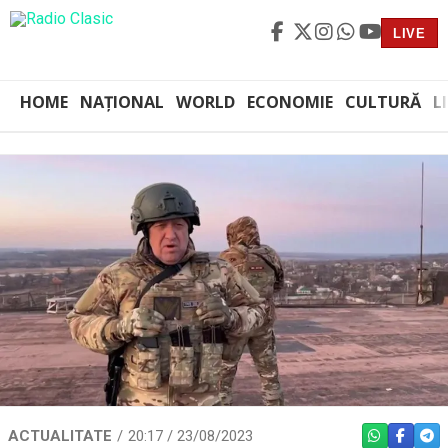
LIVE
HOME
NAȚIONAL
WORLD
ECONOMIE
CULTURĂ
L
ACTUALITATE
20:17 / 23/08/2023
WHATSAPP
FACEBO
TEL