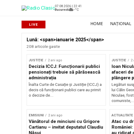
07.08.2026 | 22:41
Bucuresti
--°C
HOME
NAȚIONAL
Lună: <span>ianuarie 2025</span>
208 articole gasite
JUSTIȚIE
2 ani ago
JUSTIȚIE
2 
Decizia ICCJ: Funcționarii publici
Ioan Nicu
pensionați trebuie să părăsească
afaceri de
administrația
plângere 
Înalta Curte de Casație și Justiție (ICCJ) a
Legături sus
decis că funcționarii publici care au primit
lui Călin Ge
o decizie de...
Niculae, fost 
comuniste,..
EMISIUNI
2 ani ago
ACTUALITATE
Vânătorul de minciuni cu Grigore
Atac cu dr
Cartianu – invitat deputatul Claudiu
României:
Năsui
au ridicat