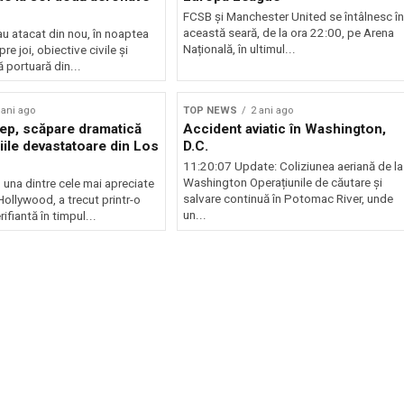
FCSB și Manchester United se întâlnesc în
această seară, de la ora 22:00, pe Arena
au atacat din nou, în noaptea
Națională, în ultimul...
re joi, obiective civile și
ă portuară din...
 ani ago
TOP NEWS
2 ani ago
eep, scăpare dramatică
Accident aviatic în Washington,
iile devastatoare din Los
D.C.
11:20:07 Update: Coliziunea aeriană de la
Washington Operațiunile de căutare și
 una dintre cele mai apreciate
salvare continuă în Potomac River, unde
 Hollywood, a trecut printr-o
un...
rifiantă în timpul...