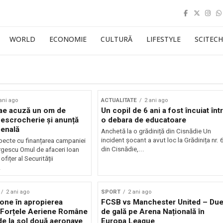
WORLD
ECONOMIE
CULTURĂ
LIFESTYLE
SCITECH
ani ago
ACTUALITATE
2 ani ago
lae acuză un om de
Un copil de 6 ani a fost încuiat într
 escrocherie și anunță
o debara de educatoare
penală
Anchetă la o grădiniță din Cisnădie Un
incident șocant a avut loc la Grădinița nr. 
pecte cu finanțarea campaniei
din Cisnădie,...
orgescu Omul de afaceri Ioan
ofițer al Securității
.
2 ani ago
SPORT
2 ani ago
one în apropierea
FCSB vs Manchester United – Due
 Forțele Aeriene Române
de gală pe Arena Națională în
 de la sol două aeronave
Europa League