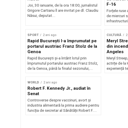
F-16
Joi, 30 ianuarie, de la ora 18:00, jurnalistul
Grigore Cartianu îl are invitat pe dl. Claudiu
Forțele ruse 
Năsui, deputat...
de miercuri sp
infrastructur
SPORT
2 ani ago
CULTURĂ
2
Rapid București l-a împrumutat pe
Meryl Str
portarul austriac Franz Stolz de la
din incend
Genoa
Angeles
Rapid București și-a întărit lotul prin
Meryl Streep,
împrumutul portarului austriac Franz Stolz,
actrițe de la
de la Genoa, până la finalul sezonului,...
experiență te
WORLD
2 ani ago
Robert F. Kennedy Jr., audiat în
Senat
Controverse despre vaccinuri, avort și
industria alimentară la prima audiere pentru
funcția de secretar al Sănătății Robert F....