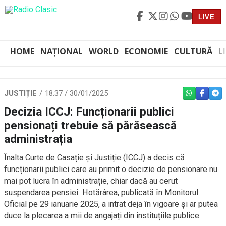
LIVE
HOME
NAȚIONAL
WORLD
ECONOMIE
CULTURĂ
L
JUSTIȚIE
18:37 / 30/01/2025
WHATSAPP
FACEBO
TEL
Decizia ICCJ: Funcționarii publici
pensionați trebuie să părăsească
administrația
Înalta Curte de Casație și Justiție (ICCJ) a decis că
funcționarii publici care au primit o decizie de pensionare nu
mai pot lucra în administrație, chiar dacă au cerut
suspendarea pensiei. Hotărârea, publicată în Monitorul
Oficial pe 29 ianuarie 2025, a intrat deja în vigoare și ar putea
duce la plecarea a mii de angajați din instituțiile publice.