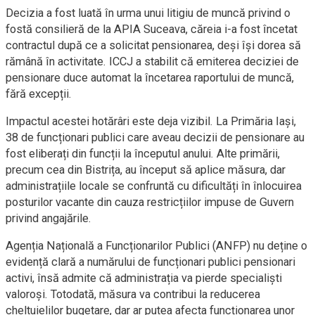
Decizia a fost luată în urma unui litigiu de muncă privind o
fostă consilieră de la APIA Suceava, căreia i-a fost încetat
contractul după ce a solicitat pensionarea, deși își dorea să
rămână în activitate. ICCJ a stabilit că emiterea deciziei de
pensionare duce automat la încetarea raportului de muncă,
fără excepții.
Impactul acestei hotărâri este deja vizibil. La Primăria Iași,
38 de funcționari publici care aveau decizii de pensionare au
fost eliberați din funcții la începutul anului. Alte primării,
precum cea din Bistrița, au început să aplice măsura, dar
administrațiile locale se confruntă cu dificultăți în înlocuirea
posturilor vacante din cauza restricțiilor impuse de Guvern
privind angajările.
Agenția Națională a Funcționarilor Publici (ANFP) nu deține o
evidență clară a numărului de funcționari publici pensionari
activi, însă admite că administrația va pierde specialiști
valoroși. Totodată, măsura va contribui la reducerea
cheltuielilor bugetare, dar ar putea afecta funcționarea unor