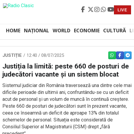
LIVE
HOME
NAȚIONAL
WORLD
ECONOMIE
CULTURĂ
L
JUSTIȚIE
12:40 / 08/07/2025
WHATSAPP
FACEBO
TEL
Justiția la limită: peste 660 de posturi de
judecători vacante și un sistem blocat
Sistemul judiciar din România traversează una dintre cele mai
dificile perioade din ultimii ani, confruntându-se cu un deficit
acut de personal și un volum de muncă în continuă creștere.
Peste 660 de posturi de judecători sunt în prezent vacante,
ceea ce înseamnă un deficit de aproape 13% din totalul
schemelor de personal. Situația este considerată de
Consiliul Superior al Magistraturii (CSM) drept „fără
precedent”.