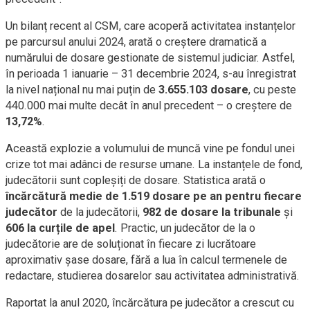
Un bilanț recent al CSM, care acoperă activitatea instanțelor
pe parcursul anului 2024, arată o creștere dramatică a
numărului de dosare gestionate de sistemul judiciar. Astfel,
în perioada 1 ianuarie – 31 decembrie 2024, s-au înregistrat
la nivel național nu mai puțin de
3.655.103 dosare
, cu peste
440.000 mai multe decât în anul precedent – o creștere de
13,72%
.
Această explozie a volumului de muncă vine pe fondul unei
crize tot mai adânci de resurse umane. La instanțele de fond,
judecătorii sunt copleșiți de dosare. Statistica arată o
încărcătură medie de 1.519 dosare pe an pentru fiecare
judecător
de la judecătorii,
982 de dosare la tribunale
și
606 la curțile de apel
. Practic, un judecător de la o
judecătorie are de soluționat în fiecare zi lucrătoare
aproximativ șase dosare, fără a lua în calcul termenele de
redactare, studierea dosarelor sau activitatea administrativă.
Raportat la anul 2020, încărcătura pe judecător a crescut cu