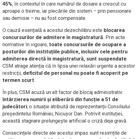
45%
, în contextul în care numărul de dosare a crescut cu
aproape o treime, iar plecările din sistem – prin pensionare
sau demisie – nu au fost compensate.
O cauză esențială a acestui dezechilibru este
blocarea
concursurilor de admitere în magistratură
. Prin acte
normative în vigoare,
toate concursurile de ocupare a
posturilor din instituțiile publice, inclusiv cele pentru
admiterea directă în magistratură, sunt suspendate
.
CSM atrage atenția că în lipsa unei relaxări urgente a acestor
restricții,
deficitul de personal nu poate fi acoperit pe
termen scurt
.
În plus, CSM acuză un alt factor de blocaj administrativ:
întârzierea numirii și eliberării din funcție a 51 de
judecători
, o situație atribuită de reprezentanții Consiliului
președintelui României, Nicușor Dan. Potrivit instituției,
această stagnare prelungește artificial o criză deja gravă.
Consecințele directe ale acestui impas sunt resimțite de