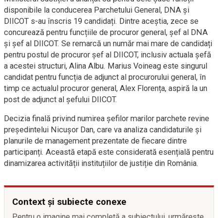
disponibile la conducerea Parchetului General, DNA și
DIICOT s-au înscris 19 candidați. Dintre aceștia, zece se
concurează pentru funcțiile de procuror general, șef al DNA
și șef al DIICOT. Se remarcă un număr mai mare de candidați
pentru postul de procuror șef al DIICOT, inclusiv actuala șefă
a acestei structuri, Alina Albu. Marius Voineag este singurul
candidat pentru funcția de adjunct al procurorului general, în
timp ce actualul procuror general, Alex Florența, aspiră la un
post de adjunct al șefului DIICOT.
Decizia finală privind numirea șefilor marilor parchete revine
președintelui Nicușor Dan, care va analiza candidaturile și
planurile de management prezentate de fiecare dintre
participanți. Această etapă este considerată esențială pentru
dinamizarea activității instituțiilor de justiție din România.
Context și subiecte conexe
Pentru o imagine mai completă a subiectului, urmărește