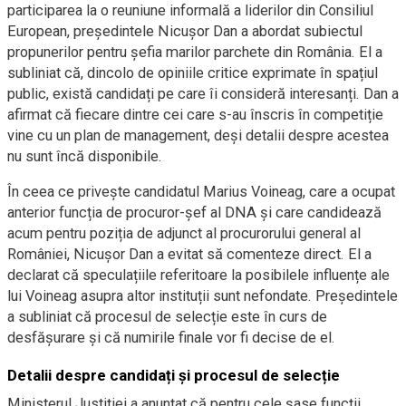
participarea la o reuniune informală a liderilor din Consiliul
European, președintele Nicușor Dan a abordat subiectul
propunerilor pentru șefia marilor parchete din România. El a
subliniat că, dincolo de opiniile critice exprimate în spațiul
public, există candidați pe care îi consideră interesanți. Dan a
afirmat că fiecare dintre cei care s-au înscris în competiție
vine cu un plan de management, deși detalii despre acestea
nu sunt încă disponibile.
În ceea ce privește candidatul Marius Voineag, care a ocupat
anterior funcția de procuror-șef al DNA și care candidează
acum pentru poziția de adjunct al procurorului general al
României, Nicușor Dan a evitat să comenteze direct. El a
declarat că speculațiile referitoare la posibilele influențe ale
lui Voineag asupra altor instituții sunt nefondate. Președintele
a subliniat că procesul de selecție este în curs de
desfășurare și că numirile finale vor fi decise de el.
Detalii despre candidați și procesul de selecție
Ministerul Justiției a anunțat că pentru cele șase funcții