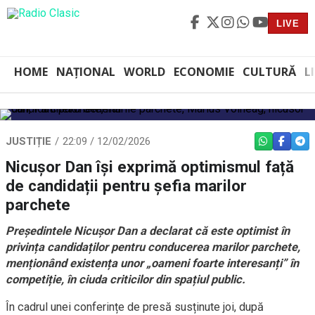
LIVE
HOME
NAȚIONAL
WORLD
ECONOMIE
CULTURĂ
L
JUSTIȚIE
22:09 / 12/02/2026
WHATSAPP
FACEBO
TEL
Nicușor Dan își exprimă optimismul față
de candidații pentru șefia marilor
parchete
Președintele Nicușor Dan a declarat că este optimist în
privința candidaților pentru conducerea marilor parchete,
menționând existența unor „oameni foarte interesanți” în
competiție, în ciuda criticilor din spațiul public.
În cadrul unei conferințe de presă susținute joi, după